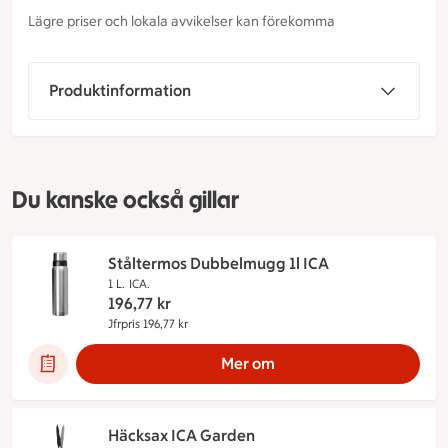
Lägre priser och lokala avvikelser kan förekomma
Produktinformation
Du kanske också gillar
Ståltermos Dubbelmugg 1l ICA
1 L.
ICA.
196,77
kr
Jfrpris 196,77 kr
Jämförpris 196,77 kr
Mer om
Häcksax ICA Garden