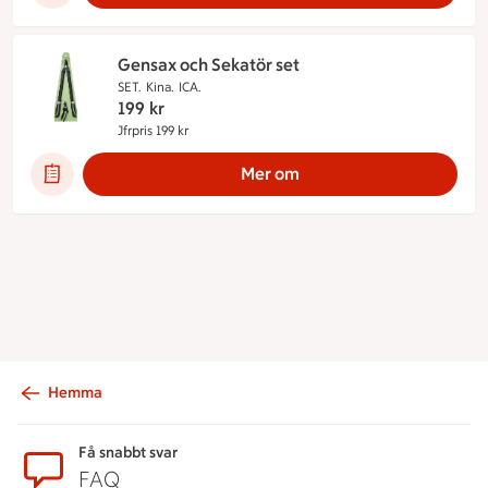
Gensax och Sekatör set
SET.
Kina.
ICA.
199
kr
Jfrpris 199 kr
Jämförpris 199 kr
Mer om
Hemma
Sidfot
Få snabbt svar
FAQ