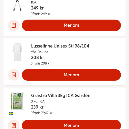
ICA.
249
kr
Jfrpris 249 kr
Jämförpris 249 kr
Mer om
Lusselinne Unisex Stl 98/104
98/104.
Ica.
208
kr
Jfrpris 208 kr
Jämförpris 208 kr
Mer om
Gräsfrö Villa 3kg ICA Garden
3 kg.
ICA.
239
kr
Jfrpris 79,67 kr
Jämförpris 79,67 kr
Denna produkt innehåller följande märkningar:
Mer om