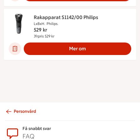
Rakapparat S1142/00 Philips
LxBxH.
Philips.
529
kr
Jfrpris 529 kr
Jämförpris 529 kr
Mer om
Personvård
Sidfot
Få snabbt svar
FAQ