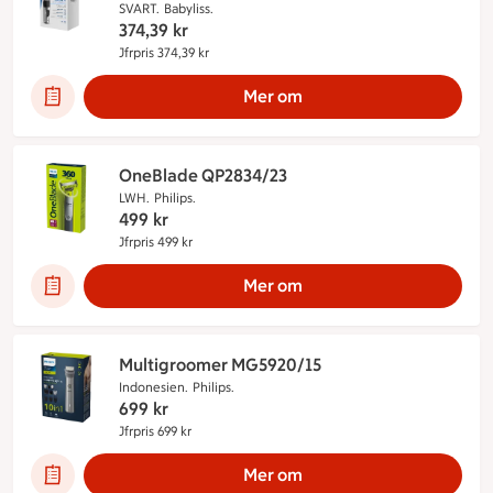
SVART.
Babyliss.
374,39
kr
Jfrpris 374,39 kr
Jämförpris 374,39 kr
Mer om
OneBlade QP2834/23
LWH.
Philips.
499
kr
Jfrpris 499 kr
Jämförpris 499 kr
Mer om
Multigroomer MG5920/15
Indonesien.
Philips.
699
kr
Jfrpris 699 kr
Jämförpris 699 kr
Mer om