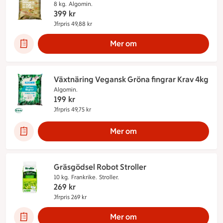
8 kg.
Algomin.
399
kr
Jfrpris 49,88 kr
Jämförpris 49,88 kr
Mer om
Växtnäring Vegansk Gröna fingrar Krav 4kg
Algomin.
199
kr
Jfrpris 49,75 kr
Jämförpris 49,75 kr
Denna produkt innehåller följande märkningar:
Mer om
Gräsgödsel Robot Stroller
10 kg.
Frankrike.
Stroller.
269
kr
Jfrpris 269 kr
Jämförpris 269 kr
Mer om