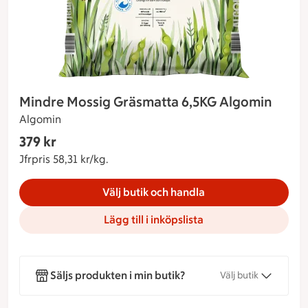
Mindre Mossig Gräsmatta 6,5KG Algomin
Algomin
Gäller endast Maxi Stormarknad
379 kr
Nuvarande pris 379 kr
Jfrpris 58,31 kr/kg.
Jämförpris 58,31 kr/kg.
Välj butik och handla
Lägg till i inköpslista
Säljs produkten i min butik?
Välj butik