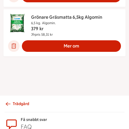
Grönare Gräsmatta 6,5kg Algomin
6,5 kg.
Algomin.
379
kr
Jfrpris 58,31 kr
Jämförpris 58,31 kr
Mer om
Trädgård
Sidfot
Få snabbt svar
FAQ