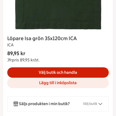
Löpare Isa grön 35x120cm ICA
ICA
Gäller endast Maxi Stormarknad
89,95 kr
Nuvarande pris 89,95 kr
Jfrpris 89,95 kr/st.
Jämförpris 89,95 kr/st.
Välj butik och handla
Lägg till i inköpslista
Säljs produkten i min butik?
Välj butik