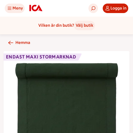
Meny
Logga in
Vilken är din butik?
Välj butik
Hemma
ENDAST MAXI STORMARKNAD