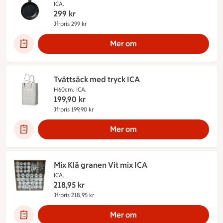
ICA.
299
kr
Jfrpris 299 kr
Jämförpris 299 kr
Mer om
Tvättsäck med tryck ICA
H60cm.
ICA.
199,90
kr
Jfrpris 199,90 kr
Jämförpris 199,90 kr
Mer om
Mix Klä granen Vit mix ICA
ICA.
218,95
kr
Jfrpris 218,95 kr
Jämförpris 218,95 kr
Mer om