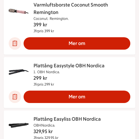
Varmluftsborste Coconut Smooth
Remington
Coconut.
Remington.
399
kr
Jfrpris 399 kr
Jämförpris 399 kr
Mer om
Plattång Easystyle OBH Nordica
1.
OBH Nordica.
299
kr
Jfrpris 299 kr
Jämförpris 299 kr
Mer om
Plattång Easyliss OBH Nordica
OBHNordica.
329,95
kr
Jfrpris 329,95 kr
Jämförpris 329,95 kr