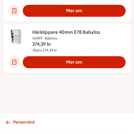
Mer om
Hårklippare 40mm E78 Babyliss
SVART.
Babyliss.
374,39
kr
Jfrpris 374,39 kr
Jämförpris 374,39 kr
Mer om
Personvård
Sidfot