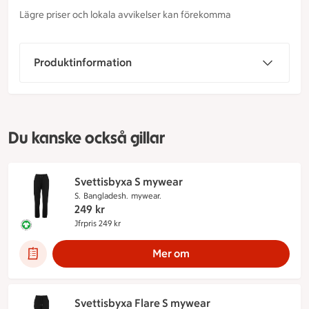
Lägre priser och lokala avvikelser kan förekomma
Produktinformation
Du kanske också gillar
Svettisbyxa S mywear
S.
Bangladesh.
mywear.
249
kr
Jfrpris 249 kr
Jämförpris 249 kr
Denna produkt innehåller följande märkningar:
Mer om
Svettisbyxa Flare S mywear