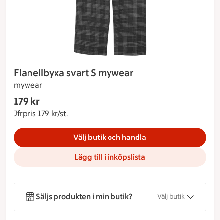
Flanellbyxa svart S mywear
mywear
Gäller endast Maxi Stormarknad
179 kr
Nuvarande pris 179 kr
Jfrpris 179 kr/st.
Jämförpris 179 kr/st.
Välj butik och handla
Lägg till i inköpslista
Säljs produkten i min butik?
Välj butik