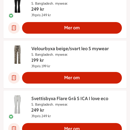
S.
Bangladesh.
mywear.
249
kr
Jfrpris 249 kr
Jämförpris 249 kr
Denna produkt innehåller följande märkningar:
Mer om
Velourbyxa beige/svart leo S mywear
S.
Bangladesh.
mywear.
199
kr
Jfrpris 199 kr
Jämförpris 199 kr
Mer om
Svettisbyxa Flare Grå S ICA I love eco
S.
Bangladesh.
mywear.
249
kr
Jfrpris 249 kr
Jämförpris 249 kr
Denna produkt innehåller följande märkningar:
Mer om