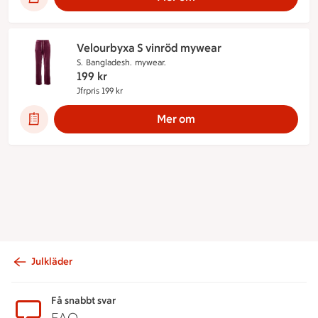
Velourbyxa S vinröd mywear
S.
Bangladesh.
mywear.
199
kr
Jfrpris 199 kr
Jämförpris 199 kr
Mer om
Julkläder
Sidfot
Få snabbt svar