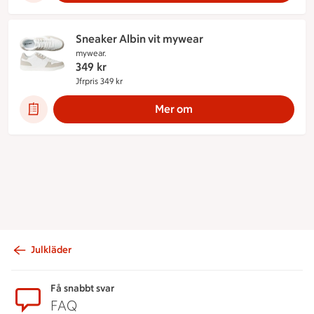
Sneaker Albin vit mywear
mywear.
349
kr
Jfrpris 349 kr
Jämförpris 349 kr
Mer om
Julkläder
Sidfot
Få snabbt svar
FAQ