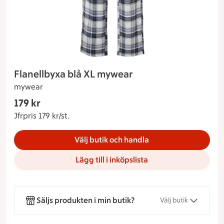
Flanellbyxa blå XL mywear
mywear
Gäller endast Maxi Stormarknad
179 kr
Nuvarande pris 179 kr
Jfrpris 179 kr/st.
Jämförpris 179 kr/st.
Välj butik och handla
Lägg till i inköpslista
Säljs produkten i min butik?
Välj butik