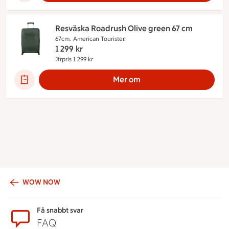
Resväska Roadrush Olive green 67 cm
67cm.
American Tourister.
1 299
kr
Jfrpris 1 299 kr
Jämförpris 1 299 kr
Mer om
WOW NOW
Sidfot
Få snabbt svar
FAQ