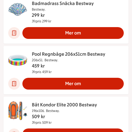
Badmadrass Snäcka Bestway
Bestway.
299
kr
Jfrpris 299 kr
Jämförpris 299 kr
Mer om
Pool Regnbåge 206x51cm Bestway
206x51.
Bestway.
459
kr
Jfrpris 459 kr
Jämförpris 459 kr
Mer om
Båt Kondor Elite 2000 Bestway
196x106.
Bestway.
509
kr
Jfrpris 509 kr
Jämförpris 509 kr