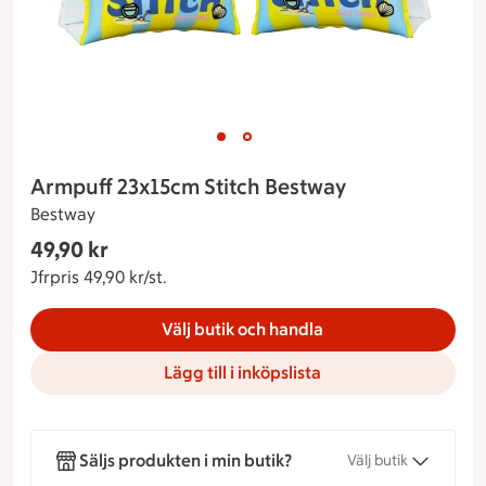
Bild 1 av 2
Bild 2 av 2
Visar bild 1 av 2
Armpuff 23x15cm Stitch Bestway
Bestway
Gäller endast Maxi Stormarknad
49,90 kr
Nuvarande pris 49,90 kr
Jfrpris 49,90 kr/st.
Jämförpris 49,90 kr/st.
Välj butik och handla
Lägg till i inköpslista
Säljs produkten i min butik?
Välj butik