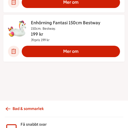
Mer om
Enhörning Fantasi 150cm Bestway
150cm.
Bestway.
199
kr
Jfrpris 199 kr
Jämförpris 199 kr
Mer om
Bad & sommarlek
Sidfot
Få snabbt svar