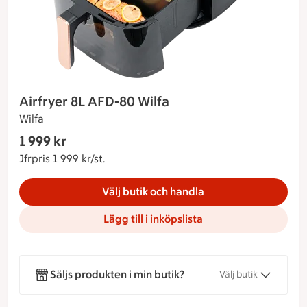
Airfryer 8L AFD-80 Wilfa
Wilfa
Gäller endast Maxi Stormarknad
1 999 kr
Nuvarande pris 1 999 kr
Jfrpris 1 999 kr/st.
Jämförpris 1 999 kr/st.
Välj butik och handla
Lägg till i inköpslista
Säljs produkten i min butik?
Välj butik