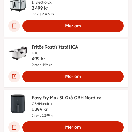
1.
Electrolux.
2 499
kr
Jfrpris 2 499 kr
Jämförpris 2 499 kr
Mer om
Fritös Rostfrittstål ICA
ICA.
499
kr
Jfrpris 499 kr
Jämförpris 499 kr
Mer om
Easy Fry Max 5L Grå OBH Nordica
OBHNordica.
1 299
kr
Jfrpris 1 299 kr
Jämförpris 1 299 kr
Mer om