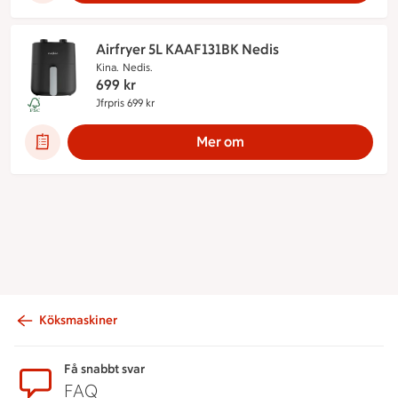
Airfryer 5L KAAF131BK Nedis
Kina.
Nedis.
699
kr
Jfrpris 699 kr
Jämförpris 699 kr
Denna produkt innehåller följande märkningar:
Mer om
Köksmaskiner
Sidfot
Få snabbt svar
FAQ