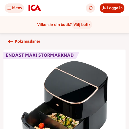
Meny
Logga in
Vilken är din butik?
Välj butik
Köksmaskiner
ENDAST MAXI STORMARKNAD