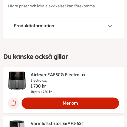
Lägre priser och lokala avvikelser kan förekomma
Produktinformation
Du kanske också gillar
Airfryer EAF5CG Electrolux
Electrolux.
1 730
kr
Jfrpris 1 730 kr
Jämförpris 1 730 kr
Mer om
Varmluftsfritös E6AF1-6ST