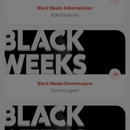
Black Weeks Köksmaskiner
Köksmaskiner
Reklambild med texten "BLACK WEEKS" framför en stor X i
Black Weeks Dammsugare
Dammsugare
Reklambild med texten "BLACK WEEKS" i förgrunden framför 