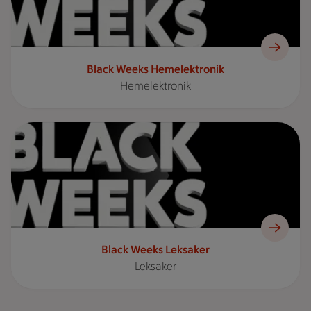
Black Weeks Hemelektronik
Hemelektronik
Reklambild med texten "BLACK WEEKS" i förgrunden framför 
Black Weeks Leksaker
Leksaker