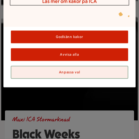
Läs mer om kakor på ICA
Godkänn kakor
Avvisa alla
Anpassa val
Maxi ICA Stormarknad
Black Weeks