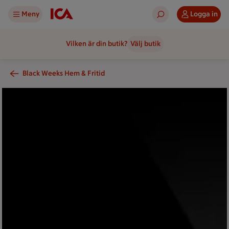
Meny
Logga in
Vilken är din butik?
Välj butik
Black Weeks Hem & Fritid
Svart bakgrund med logotype för black weeks