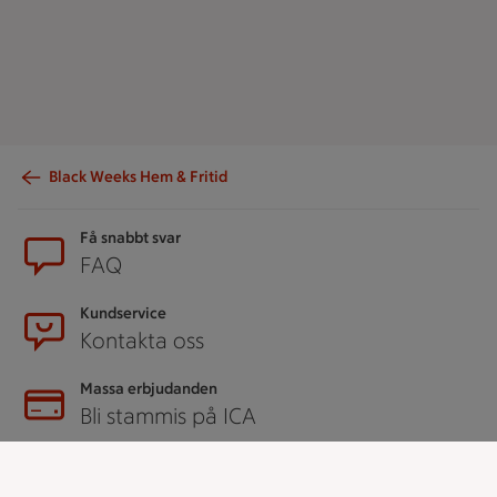
Black Weeks Hem & Fritid
Sidfot
Få snabbt svar
FAQ
Kundservice
Kontakta oss
Massa erbjudanden
Bli stammis på ICA
ICAs inspirationsmejl
Prenumerera