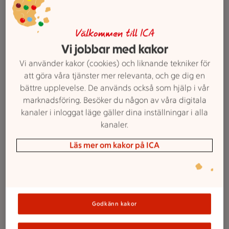
2 för 42 kr
2 för
42:-
Välkommen till ICA
Smörgåsmat
Lönneberga. 90-105 g.
Jmfpris 200:00-
Vi jobbar med kakor
233:33/kg. Ord.pris 30:70-31:13 kr.
Vi använder kakor (cookies) och liknande tekniker för
att göra våra tjänster mer relevanta, och ge dig en
bättre upplevelse. De används också som hjälp i vår
Lägg i inköpslista
marknadsföring. Besöker du någon av våra digitala
kanaler i inloggat läge gäller dina inställningar i alla
kanaler.
89 kr/st
89:-
Västerbottensost®
/st
Läs mer om kakor på ICA
Norrmejerier. 450 g.
Jmfpris 197:78/kg.
Ord.pris 118:30 kr.
Lägg i inköpslista
Godkänn kakor