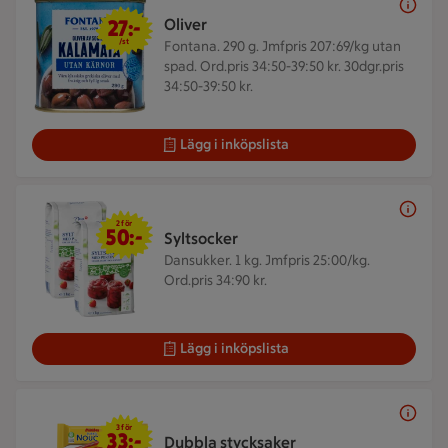
27 kr/st
27:-
Oliver
/st
Fontana. 290 g.
Jmfpris 207:69/kg utan
spad. Ord.pris 34:50-39:50 kr. 30dgr.pris
34:50-39:50 kr.
Lägg i inköpslista
2 för 50 kr
2 för
50:-
Syltsocker
Dansukker. 1 kg.
Jmfpris 25:00/kg.
Ord.pris 34:90 kr.
Lägg i inköpslista
3 för 33 kr
3 för
33:-
Dubbla stycksaker