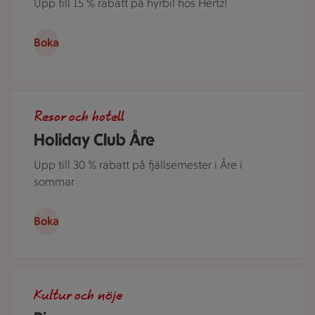
Upp till 15 % rabatt på hyrbil hos Hertz!
Boka
Flera personer i kajak på Åresjön en härlig sommardag. Jus
Resor och hotell
Holiday Club Åre
Upp till 30 % rabatt på fjällsemester i Åre i
sommar
Boka
Människor i en nedsläckt biosalong.
Kultur och nöje