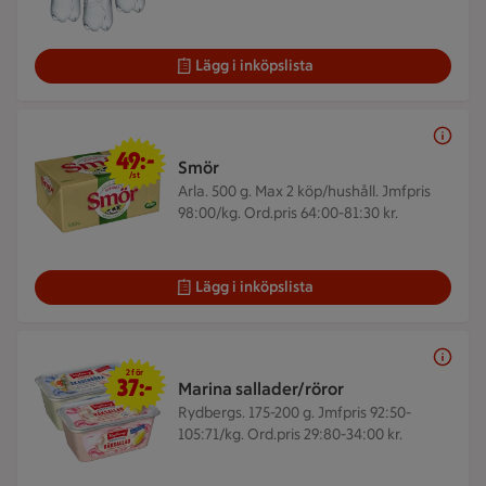
Lägg i inköpslista
49 kr/st
49:-
Smör
/st
Arla. 500 g.
Max 2 köp/hushåll. Jmfpris
98:00/kg. Ord.pris 64:00-81:30 kr.
Lägg i inköpslista
2 för 37 kr
2 för
37:-
Marina sallader/röror
Rydbergs. 175-200 g.
Jmfpris 92:50-
105:71/kg. Ord.pris 29:80-34:00 kr.