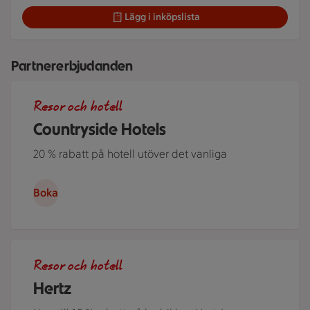
Lägg i inköpslista
Partnererbjudanden
Roserrsbergs slottshotell, ett av de hotell som ingår i Cou
Resor och hotell
Countryside Hotels
20 % rabatt på hotell utöver det vanliga
Boka
Ett par står i ett somrigt Sverige lutade över motorhuven på
Resor och hotell
Hertz