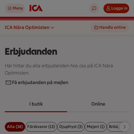
Meny
Logga in
ICA Nära Optimisten
Handla online
Erbjudanden
Här hittar du alla erbjudanden hos oss på ICA Nära
Optimisten.
Få erbjudanden på mejlen
I butik
Online
Alla (38)
Färskvaror (13)
Djupfryst (3)
Mejeri (1)
Bröd, kex & b
Filter för erbjudanden