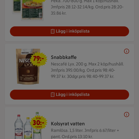
Peka. 700-800 g.
Max 1 köp/hushåll.
Jmfpris 28:12-32:14/kg. Ord.pris 28:20-
35:86 kr.
Lägg i inköpslista
79 kr/st
79:-
Snabbkaffe
/st
Nescafé Lyx. 200 g.
Max 2 köp/hushåll.
Jmfpris 395:00/kg. Ord.pris 98:40-
99:37 kr. 30dgr.pris 98:40-99:37 kr.
Lägg i inköpslista
3 för 30 kr
3 för
30:-
Kolsyrat vatten
+pant
Ramlösa. 1,5 liter.
Jmfpris 6:67/liter +
pant. Ord.pris 13:10 kr.