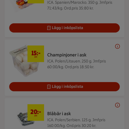
ICA. Spanien/Marocko. 350 g.
Jmfpris
71:43/kg. Ord.pris 35:80 kr.
Lägg i inköpslista
15 kr/st
15:-
Champinjoner i ask
/st
ICA. Polen/Litauen. 250 g.
Jmfpris
60:00/kg. Ord.pris 18:50 kr.
Lägg i inköpslista
20 kr/st
20:-
Blåbär i ask
/st
ICA. Polen/Serbien. 125 g.
Jmfpris
160:00/kg. Ord.pris 30:20 kr.