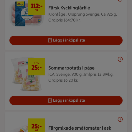
112 kr/kg
112:-
Färsk Kycklinglårfilé
/kg
Kronfågel. Ursprung Sverige. Ca 925 g.
Ord.pris 164:70 kr.
Lägg i inköpslista
2 för 25 kr
2 för
25:-
Sommarpotatis i påse
ICA. Sverige. 900 g.
Jmfpris 13:89/kg.
Ord.pris 16:20 kr.
Lägg i inköpslista
25 kr/st
25:-
Färgmixade småtomater i ask
/st