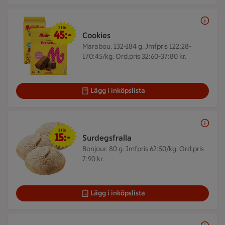
2 för 45 kr
2 för
45:-
Cookies
Marabou. 132-184 g.
Jmfpris 122:28-
170:45/kg. Ord.pris 32:60-37:80 kr.
Lägg i inköpslista
3 för 15 kr
3 för
15:-
Surdegsfralla
Bonjour. 80 g.
Jmfpris 62:50/kg. Ord.pris
7:90 kr.
Lägg i inköpslista