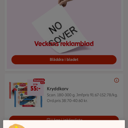
Veckans reklamblad
Bläddra i bladet
2 för 55 kr
2 för
55:-
Kryddkorv
Scan. 180-300 g.
Jmfpris 91:67-152:78/kg.
Ord.pris 38:70-40:60 kr.
Lägg i inköpslista