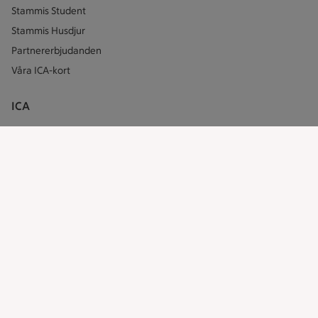
Stammis Student
Stammis Husdjur
Partnererbjudanden
Våra ICA-kort
ICA
ICAs egna varor
ICA Gruppen
ICA Nära
ICA Supermarket
ICA Kvantum
ICA Maxi
Utvalda leverantörer
Annonsera
Jobba på ICA