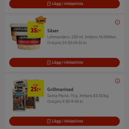
Lägg i inköpslista
2 för 35 kr
2 för
35:-
Såser
Lohmanders. 230 ml.
Jmfpris 76:09/liter.
Ord.pris 24:50-24:51 kr.
Lägg i inköpslista
4 för 25 kr
4 för
25:-
Grillmarinad
Santa Maria. 75 g.
Jmfpris 83:33/kg.
Ord.pris 9:30-9:40 kr.
Lägg i inköpslista