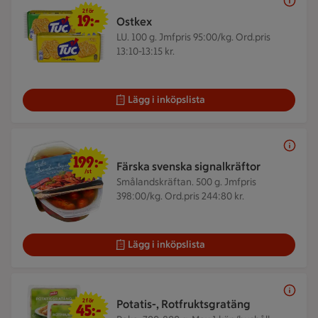
2 för 19 kr
2 för
19:-
Ostkex
LU. 100 g.
Jmfpris 95:00/kg. Ord.pris
13:10-13:15 kr.
Lägg i inköpslista
199 kr/st
199:-
Färska svenska signalkräftor
/st
Smålandskräftan. 500 g.
Jmfpris
398:00/kg. Ord.pris 244:80 kr.
Lägg i inköpslista
2 för 45 kr
2 för
Potatis-, Rotfruktsgratäng
45:-