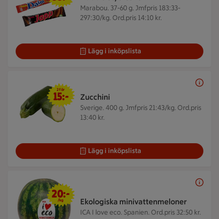
Marabou. 37-60 g.
Jmfpris 183:33-
297:30/kg. Ord.pris 14:10 kr.
Lägg i inköpslista
2 för 15 kr
2 för
15:-
Zucchini
Sverige. 400 g.
Jmfpris 21:43/kg. Ord.pris
13:40 kr.
Lägg i inköpslista
20 kr/kg
20:-
Ekologiska minivattenmeloner
/kg
ICA I love eco. Spanien.
Ord.pris 32:50 kr.