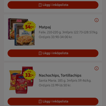
Lägg i inköpslista
2 för 54 kr
2 för
54:-
Matpaj
Felix. 210-220 g.
Jmfpris 122:73-128:57/kg.
Ord.pris 33:90-34:00 kr.
Lägg i inköpslista
3 för 33 kr
3 för
33:-
Nachochips, Tortillachips
Santa Maria. 185 g.
Jmfpris 59:46/kg.
Ord.pris 15:99-16:50 kr.
Lägg i inköpslista