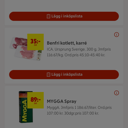
Lägg i inköpslista
35 kr/st
35:-
Benfri kotlett, karré
/st
ICA. Ursprung Sverige. 300 g.
Jmfpris
116:67/kg. Ord.pris 45:10-45:40 kr.
Lägg i inköpslista
89 kr/st
89:-
MYGGA Spray
/st
MyggA.
Jmfpris 1 186:67/liter. Ord.pris
107:00 kr. 30dgr.pris 107:00 kr.