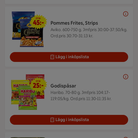
2 för 45 kr
2 för
45:-
Pommes Frites, Strips
Aviko. 600-750 g.
Jmfpris 30:00-37:50/kg.
Ord.pris 30:70-31:13 kr.
Lägg i inköpslista
3 för 25 kr
3 för
25:-
Godispåsar
Haribo. 70-80 g.
Jmfpris 104:17-
119:05/kg. Ord.pris 11:30-11:35 kr.
Lägg i inköpslista