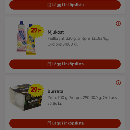
Lägg i inköpslista
29 kr/st
29:-
Mjukost
/st
Fjällbrynt. 220 g.
Jmfpris 131:82/kg.
Ord.pris 34:80 kr.
Lägg i inköpslista
29 kr/st
29:-
Burrata
/st
Zeta. 100 g.
Jmfpris 290:00/kg. Ord.pris
35:86 kr.
Lägg i inköpslista