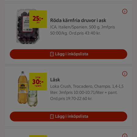
25 kr/st
25:-
Röda kärnfria druvor i ask
/st
ICA. Italien/Spanien. 500 g.
Jmfpris
50:00/kg. Ord.pris 43:40 kr.
Lägg i inköpslista
2 för 30 kr
2 för
Läsk
30:-
Loka Crush, Trocadero, Champis. 1,4-1,5
+pant
liter.
Jmfpris 10:00-10:71/liter + pant.
Ord.pris 19:70-22:60 kr.
Lägg i inköpslista