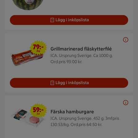
Lägg i inköpslista
79 kr/kg
79:-
Grillmarinerad fläskytterfilé
/kg
ICA. Ursprung Sverige. Ca 1000 g.
Ord.pris 93:00 kr.
Lägg i inköpslista
59 kr/st
59:-
Färska hamburgare
/st
ICA. Ursprung Sverige. 452 g.
Jmfpris
130:53/kg. Ord.pris 64:50 kr.