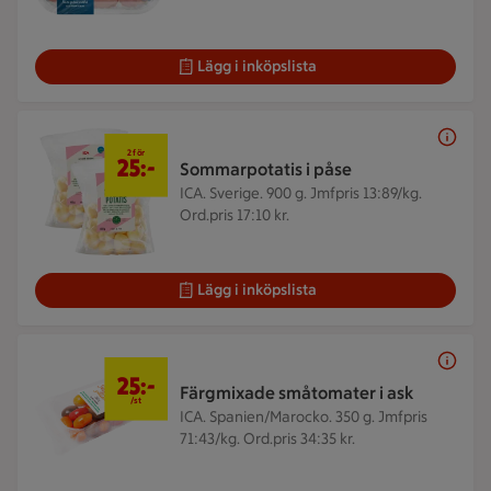
Lägg i inköpslista
2 för 25 kr
2 för
25:-
Sommarpotatis i påse
ICA. Sverige. 900 g.
Jmfpris 13:89/kg.
Ord.pris 17:10 kr.
Lägg i inköpslista
25 kr/st
25:-
Färgmixade småtomater i ask
/st
ICA. Spanien/Marocko. 350 g.
Jmfpris
71:43/kg. Ord.pris 34:35 kr.