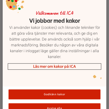
Lönneberga. 90-105 g.
Jmfpris 200:00-
233:33/kg. Ord.pris 30:19 kr.
Välkommen till ICA
Vi jobbar med kakor
Lägg i inköpslista
Vi använder kakor (cookies) och liknande tekniker för
att göra våra tjänster mer relevanta, och ge dig en
bättre upplevelse. De används också som hjälp i vår
89 kr/st
89:-
marknadsföring. Besöker du någon av våra digitala
Västerbottensost®
/st
kanaler i inloggat läge gäller dina inställningar i alla
Norrmejerier. 450 g.
Jmfpris 197:78/kg.
kanaler.
Ord.pris 121:13 kr.
Läs mer om kakor på ICA
Lägg i inköpslista
ICAs reklamfilmer
Godkänn kakor
Veckans reklamfilm
Avvisa alla