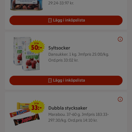
29:24-33:97 kr.
Lägg i inköpslista
2 för 50 kr
2 för
50:-
Syltsocker
Dansukker. 1 kg.
Jmfpris 25:00/kg.
Ord.pris 33:02 kr.
Lägg i inköpslista
3 för 33 kr
3 för
33:-
Dubbla stycksaker
Marabou. 37-60 g.
Jmfpris 183:33-
297:30/kg. Ord.pris 14:10 kr.