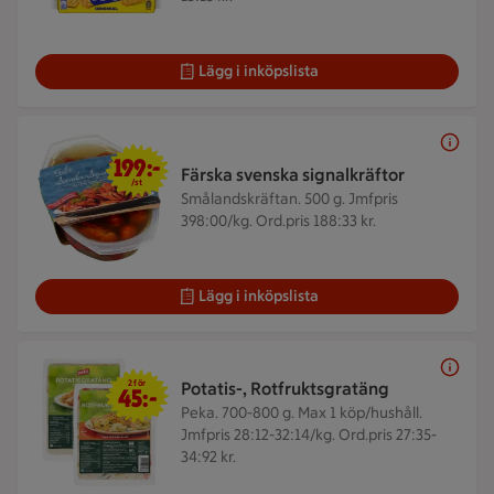
Lägg i inköpslista
199 kr/st
199:-
Färska svenska signalkräftor
/st
Smålandskräftan. 500 g.
Jmfpris
398:00/kg. Ord.pris 188:33 kr.
Lägg i inköpslista
2 för 45 kr
2 för
Potatis-, Rotfruktsgratäng
45:-
Peka. 700-800 g.
Max 1 köp/hushåll.
Jmfpris 28:12-32:14/kg. Ord.pris 27:35-
34:92 kr.