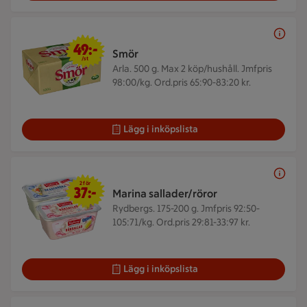
49 kr/st
49:-
Smör
/st
Arla. 500 g.
Max 2 köp/hushåll. Jmfpris
98:00/kg. Ord.pris 65:90-83:20 kr.
Lägg i inköpslista
2 för 37 kr
2 för
37:-
Marina sallader/röror
Rydbergs. 175-200 g.
Jmfpris 92:50-
105:71/kg. Ord.pris 29:81-33:97 kr.
Lägg i inköpslista