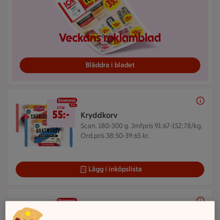
Veckans reklamblad
Bläddra i bladet
2 för 55 kr
2 för
55:-
Kryddkorv
Scan. 180-300 g.
Jmfpris 91:67-152:78/kg.
Ord.pris 38:50-39:65 kr.
Lägg i inköpslista
2 för 42 kr
2 för
42:-
Smörgåsmat