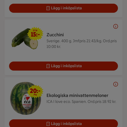
Lägg i inköpslista
2 för 15 kr
2 för
15:-
Zucchini
Sverige. 400 g.
Jmfpris 21:43/kg. Ord.pris
10:00 kr.
Lägg i inköpslista
20 kr/kg
20:-
Ekologiska minivattenmeloner
/kg
ICA I love eco. Spanien.
Ord.pris 18:92 kr.
Lägg i inköpslista