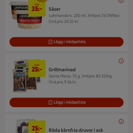
2 för 35 kr
2 för
35:-
Såser
Lohmanders. 230 ml.
Jmfpris 76:09/liter.
Ord.pris 24:51 kr.
Lägg i inköpslista
4 för 25 kr
4 för
25:-
Grillmarinad
Santa Maria. 75 g.
Jmfpris 83:33/kg.
Ord.pris 9:36 kr.
Lägg i inköpslista
25 kr/st
25:-
Röda kärnfria druvor i ask
/st