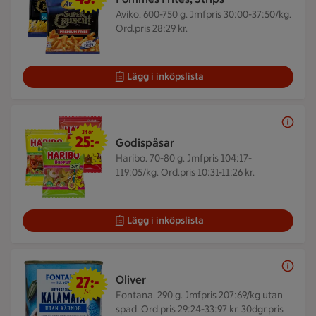
Aviko. 600-750 g.
Jmfpris 30:00-37:50/kg.
Ord.pris 28:29 kr.
Lägg i inköpslista
3 för 25 kr
3 för
25:-
Godispåsar
Haribo. 70-80 g.
Jmfpris 104:17-
119:05/kg. Ord.pris 10:31-11:26 kr.
Lägg i inköpslista
27 kr/st
27:-
Oliver
/st
Fontana. 290 g.
Jmfpris 207:69/kg utan
spad. Ord.pris 29:24-33:97 kr. 30dgr.pris