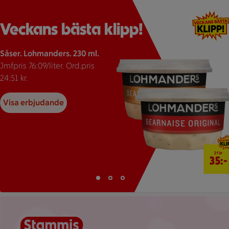
Röd pil och texten Veckans bästa klipp, minst 25% rabatt bred
Visar 38 erbjudanden
Bildspel med 3 bilder.
Veckans bästa klipp!
Såser. Lohmanders. 230 ml.
Jmfpris 76:09/liter. Ord.pris
24:51 kr.
Visa erbjudande
2 för 35 
2 för
35:-
Bild 1 av 3
Bild 2 av 3
Bild 3 av 3
Visar bild 1 av 3