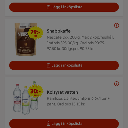
Lägg i inköpslista
79 kr/st
79:-
Snabbkaffe
/st
Nescafé Lyx. 200 g.
Max 2 köp/hushåll.
Jmfpris 395:00/kg. Ord.pris 90:75-
97:50 kr. 30dgr.pris 90:75 kr.
Lägg i inköpslista
3 för 30 kr
3 för
30:-
Kolsyrat vatten
+pant
Ramlösa. 1,5 liter.
Jmfpris 6:67/liter +
pant. Ord.pris 13:15 kr.
Lägg i inköpslista