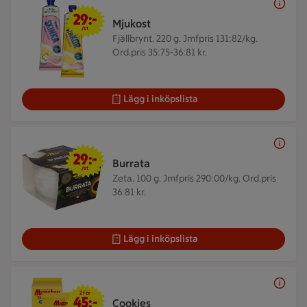
29 kr/st
29:-
Mjukost
/st
Fjällbrynt. 220 g.
Jmfpris 131:82/kg.
Ord.pris 35:75-36:81 kr.
Lägg i inköpslista
29 kr/st
29:-
Burrata
/st
Zeta. 100 g.
Jmfpris 290:00/kg. Ord.pris
36:81 kr.
Lägg i inköpslista
2 för 45 kr
2 för
45:-
Cookies