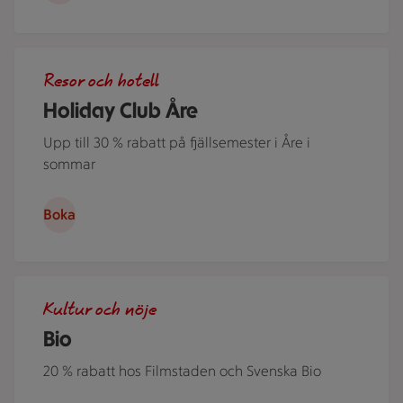
Flera personer i kajak på Åresjön en härlig sommardag. Jus
Resor och hotell
Holiday Club Åre
Upp till 30 % rabatt på fjällsemester i Åre i
sommar
Boka
Människor i en nedsläckt biosalong.
Kultur och nöje
Bio
20 % rabatt hos Filmstaden och Svenska Bio