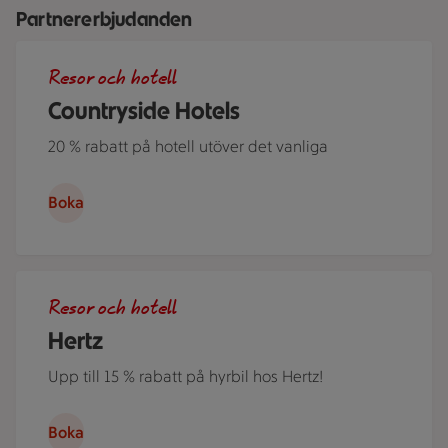
Partnererbjudanden
Roserrsbergs slottshotell, ett av de hotell som ingår i Cou
Resor och hotell
Countryside Hotels
20 % rabatt på hotell utöver det vanliga
Boka
Ett par står i ett somrigt Sverige lutade över motorhuven på
Resor och hotell
Hertz
Upp till 15 % rabatt på hyrbil hos Hertz!
Boka