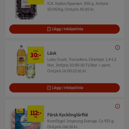
ICA. Italien/Spanien. 500 g.
Jmfpris
50:00/kg. Ord.pris 45:85 kr.
Lägg i inköpslista
2 för 30 kr
2 för
Läsk
30:-
Loka Crush, Trocadero, Champis. 1,4-1,5
+pant
liter.
Jmfpris 10:00-10:71/liter + pant.
Ord.pris 16:00-22:61 kr.
Lägg i inköpslista
112 kr/kg
112:-
Färsk Kycklinglårfilé
/kg
Kronfågel. Ursprung Sverige. Ca 925 g.
Ord.pris 166:56 kr.