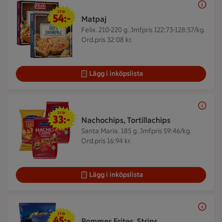
2 för 54 kr
2 för
54:-
Matpaj
Felix. 210-220 g.
Jmfpris 122:73-128:57/kg.
Ord.pris 32:08 kr.
Lägg i inköpslista
3 för 33 kr
3 för
33:-
Nachochips, Tortillachips
Santa Maria. 185 g.
Jmfpris 59:46/kg.
Ord.pris 16:94 kr.
Lägg i inköpslista
2 för 45 kr
2 för
45:-
Pommes Frites, Strips