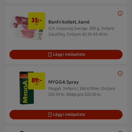
35 kr/st
35:-
Benfri kotlett, karré
/st
ICA. Ursprung Sverige. 300 g.
Jmfpris
116:67/kg. Ord.pris 45:10-45:40 kr.
Lägg i inköpslista
89 kr/st
89:-
MYGGA Spray
/st
MyggA.
Jmfpris 1 186:67/liter. Ord.pris
105:50 kr. 30dgr.pris 105:50 kr.
Lägg i inköpslista