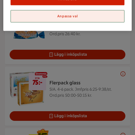
2 för 35 kr
Anpassa val
2 för
35:-
Jubileumskaka
Polarbröd. 400 g.
Jmfpris 43:75/kg.
Ord.pris 26:40 kr.
Lägg i inköpslista
2 för 75 kr
2 för
75:-
Flerpack glass
SIA. 4-6 pack.
Jmfpris 6:25-9:38/st.
Ord.pris 50:00-50:15 kr.
Lägg i inköpslista