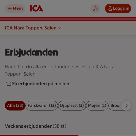
Meny
Logga in
ICA Nära Toppen, Sälen
Erbjudanden
Här hittar du alla erbjudanden hos oss på ICA Nära
Toppen, Sälen.
Få erbjudanden på mejlen
Alla (38)
Färskvaror (13)
Djupfryst (3)
Mejeri (1)
Bröd, kex & b
Filter för erbjudanden
Veckans erbjudanden
Visar 38 st stycken
(38 st)