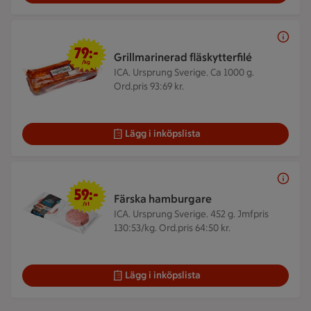
79 kr/kg
79:-
Grillmarinerad fläskytterfilé
/kg
ICA. Ursprung Sverige. Ca 1000 g.
Ord.pris 93:69 kr.
Lägg i inköpslista
59 kr/st
59:-
Färska hamburgare
/st
ICA. Ursprung Sverige. 452 g.
Jmfpris
130:53/kg. Ord.pris 64:50 kr.
Lägg i inköpslista