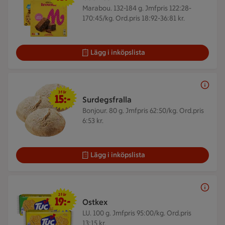
Marabou. 132-184 g.
Jmfpris 122:28-
170:45/kg. Ord.pris 18:92-36:81 kr.
Lägg i inköpslista
3 för 15 kr
3 för
15:-
Surdegsfralla
Bonjour. 80 g.
Jmfpris 62:50/kg. Ord.pris
6:53 kr.
Lägg i inköpslista
2 för 19 kr
2 för
19:-
Ostkex
LU. 100 g.
Jmfpris 95:00/kg. Ord.pris
13:15 kr.