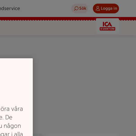
ndservice
Sök
Logga in
göra våra
e. De
du någon
gar i alla