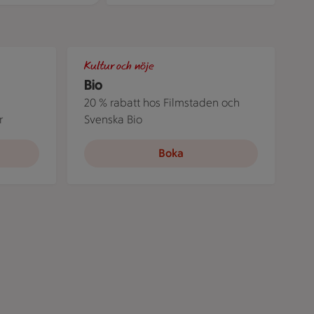
att
tittar på en bilkarta, bilden illustrerar en roadtrip som möjli
sjön en härlig sommardag. Just nu kan du bo på Åre Holiday C
Människor i en nedsläckt biosalong.
Kultur och nöje
Bio
20 % rabatt hos Filmstaden och
r
Svenska Bio
Boka