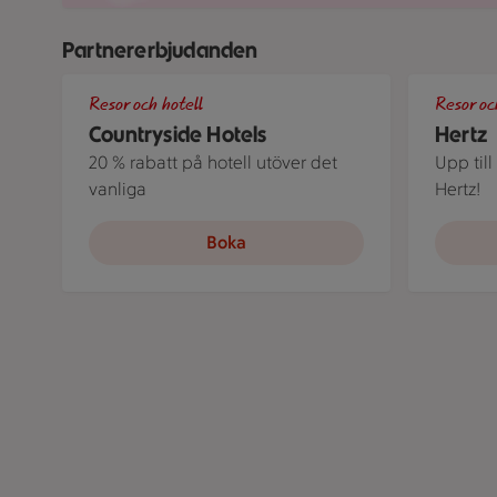
Partnererbjudanden
Roserrsbergs slottshotell, ett av de hotell som ingår 
Ett par stå
Resor och hotell
Resor oc
Countryside Hotels
Hertz
20 % rabatt på hotell utöver det
Upp till
vanliga
Hertz!
Boka