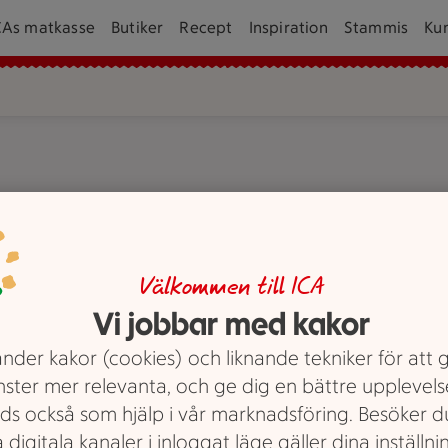
CAs matkasse
Butiker
Recept
Inspiration
Stammis
Ku
.
Välkommen till ICA
Vi jobbar med kakor
nder kakor (cookies) och liknande tekniker för att 
nster mer relevanta, och ge dig en bättre upplevels
ds också som hjälp i vår marknadsföring. Besöker 
 digitala kanaler i inloggat läge gäller dina inställnin