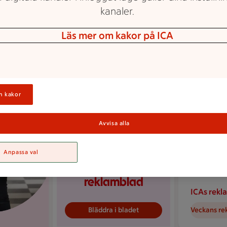
kanaler.
Läs mer om kakor på ICA
n kakor
Avvisa alla
Anpassa val
Veckans
reklamblad
ICAs rekl
Bläddra i bladet
Veckans re