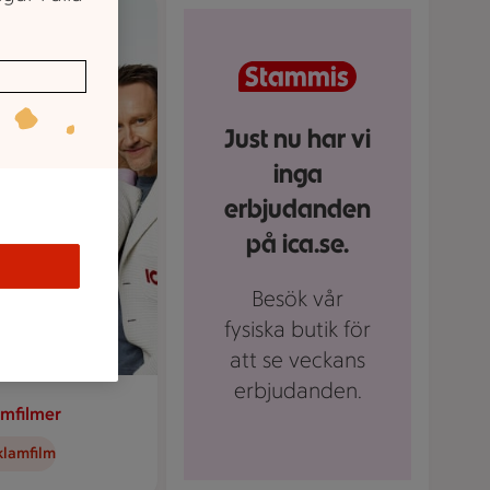
Just nu har vi
inga
erbjudanden
på ica.se.
Besök vår
fysiska butik för
att se veckans
erbjudanden.
amfilmer
klamfilm