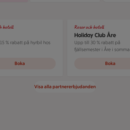
i Countryside Hotels där du som är stammis på ICA får 20 % rab
r i ett somrigt Sverige lutade över motorhuven på sin bil och 
Flera personer i kajak på Åre
h hotell
Resor och hotell
Holiday Club Åre
 15 % rabatt på hyrbil hos
Upp till 30 % rabatt på
fjällsemester i Åre i somma
Boka
Boka
Visa alla partnererbjudanden