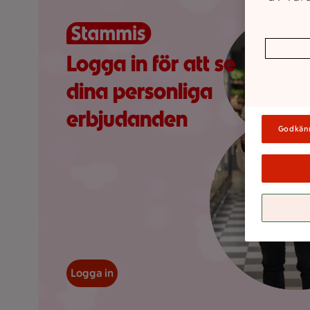
Visar 0 erbjudanden
Logga in för att se
dina personliga
erbjudanden
Godkän
Logga in