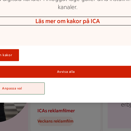
kanaler.
Läs mer om kakor på ICA
Just
erb
n kakor
på
Avvisa alla
B
fysis
Anpassa val
att 
erb
ICAs reklamfilmer
Veckans reklamfilm