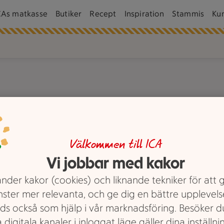
CAs matkasse
Butiker
Recept
Inspiration
Stammis
Ku
odalen.
Välkommen till ICA
Vi jobbar med kakor
nder kakor (cookies) och liknande tekniker för att 
nster mer relevanta, och ge dig en bättre upplevels
ds också som hjälp i vår marknadsföring. Besöker 
 digitala kanaler i inloggat läge gäller dina inställnin