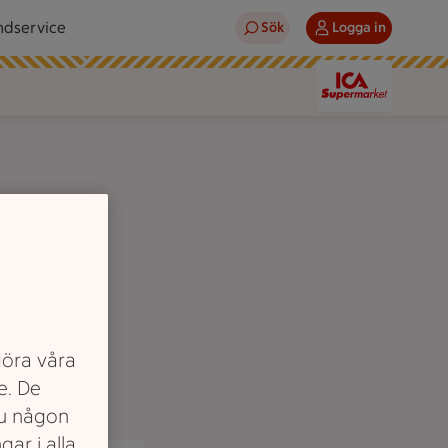
ndservice
Sök
Logga in
göra våra
e. De
du någon
gar i alla