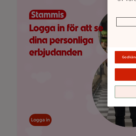
Visar 0 erbjudanden
Logga in för att se
dina personliga
erbjudanden
Godkän
Logga in