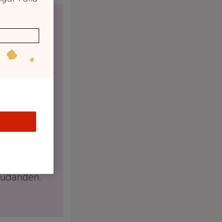
 nu har vi
inga
judanden
 ica.se.
esök vår
ka butik för
se veckans
judanden.