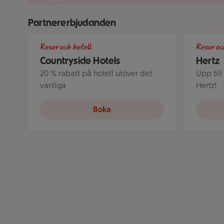
Partnererbjudanden
Roserrsbergs slottshotell, ett av de hotell som ingår 
Ett par stå
Resor och hotell
Resor oc
Countryside Hotels
Hertz
20 % rabatt på hotell utöver det
Upp till
vanliga
Hertz!
Boka