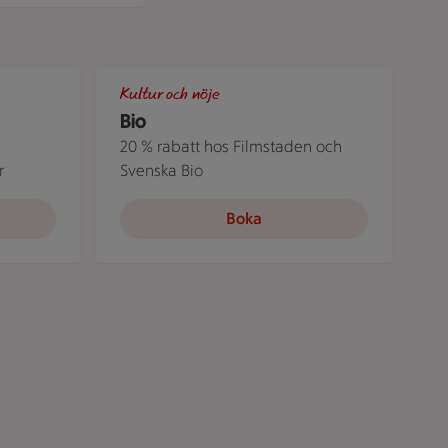
att
tittar på en bilkarta, bilden illustrerar en roadtrip som möjli
sjön en härlig sommardag. Just nu kan du bo på Åre Holiday C
Människor i en nedsläckt biosalong.
Kultur och nöje
Bio
20 % rabatt hos Filmstaden och
r
Svenska Bio
Boka