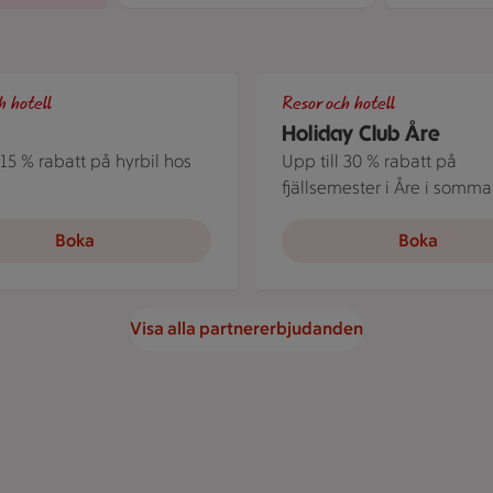
i Countryside Hotels där du som är stammis på ICA får 20 % rab
r i ett somrigt Sverige lutade över motorhuven på sin bil och 
Flera personer i kajak på Åre
h hotell
Resor och hotell
Holiday Club Åre
 15 % rabatt på hyrbil hos
Upp till 30 % rabatt på
fjällsemester i Åre i somma
Boka
Boka
Visa alla partnererbjudanden