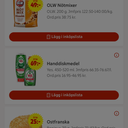
2 för
49:-
OLW Nötmixer
OLW. 200 g.
Jmfpris 122:50-140:00/kg.
Ord.pris 38:75 kr.
Lägg i inköpslista
2 för 69 kr
2 för
69:-
Handdiskmedel
Yes. 450-520 ml.
Jmfpris 66:35-76:67/l.
Ord.pris 16:95-46:95 kr.
Lägg i inköpslista
5 för 25 kr
5 för
25:-
Ostfranska