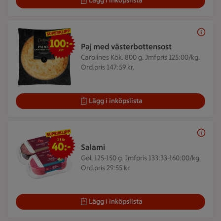
Lägg i inköpslista
100 kr/st
100:-
Paj med västerbottensost
/st
Carolines Kök. 800 g.
Jmfpris 125:00/kg.
Ord.pris 147:59 kr.
Lägg i inköpslista
2 för 40 kr
2 för
40:-
Salami
Gøl. 125-150 g.
Jmfpris 133:33-160:00/kg.
Ord.pris 29:55 kr.
Lägg i inköpslista