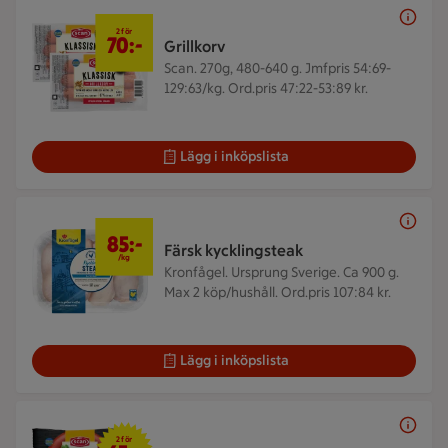
2 för 70 kr
2 för
70:-
Grillkorv
Scan. 270g, 480-640 g.
Jmfpris 54:69-
129:63/kg. Ord.pris 47:22-53:89 kr.
Lägg i inköpslista
85 kr/kg
85:-
Färsk kycklingsteak
/kg
Kronfågel. Ursprung Sverige. Ca 900 g.
Max 2 köp/hushåll. Ord.pris 107:84 kr.
Lägg i inköpslista
2 för 65 kr
2 för