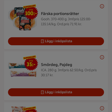
2 för 100 kr
2 för
100:-
Färska portionsrätter
Gooh. 370-400 g.
Jmfpris 125:00-
135:14/kg. Ord.pris 71:91 kr.
Lägg i inköpslista
2 för 35 kr
2 för
35:-
Smördeg, Pajdeg
ICA. 280 g.
Jmfpris 62:50/kg. Ord.pris
30:17 kr.
Lägg i inköpslista
2 för 189 kr
2 för