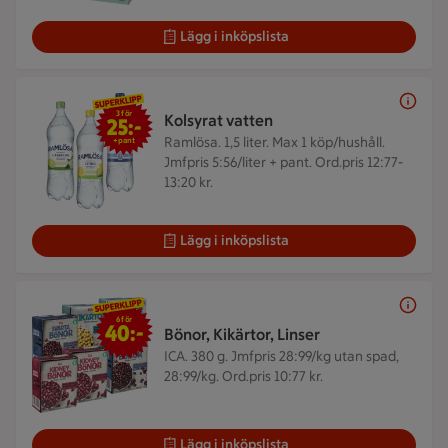
Lägg i inköpslista
3 för 25 kr
3 för
Kolsyrat vatten
25:-
Ramlösa. 1,5 liter.
Max 1 köp/hushåll.
+pant
Jmfpris 5:56/liter + pant. Ord.pris 12:77-
13:20 kr.
Lägg i inköpslista
6 för 40 kr
6 för
40:-
Bönor, Kikärtor, Linser
ICA. 380 g.
Jmfpris 28:99/kg utan spad,
28:99/kg. Ord.pris 10:77 kr.
Lägg i inköpslista