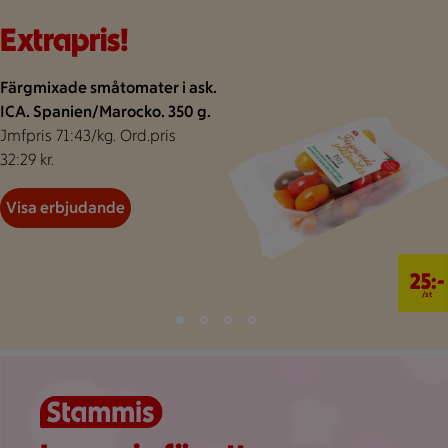
Bakgrund för extrapris
Visar 70 erbjudanden
Bildspel med 4 bilder.
Extrapris!
Färgmixade småtomater i ask.
ICA. Spanien/Marocko. 350 g.
Jmfpris 71:43/kg. Ord.pris
32:29 kr.
Visa erbjudande
25 kr/st
25:-
/st
Bild 1 av 4
Bild 2 av 4
Bild 3 av 4
Bild 4 av 4
Visar bild 1 av 4