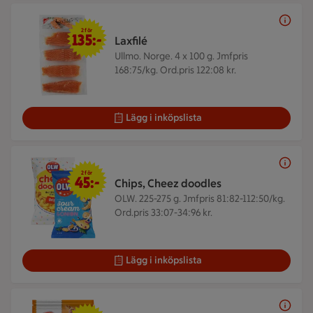
2 för 135 kr
2 för
135:-
Laxfilé
Ullmo. Norge. 4 x 100 g.
Jmfpris
168:75/kg. Ord.pris 122:08 kr.
Lägg i inköpslista
2 för 45 kr
2 för
45:-
Chips, Cheez doodles
OLW. 225-275 g.
Jmfpris 81:82-112:50/kg.
Ord.pris 33:07-34:96 kr.
Lägg i inköpslista
2 för 49 kr