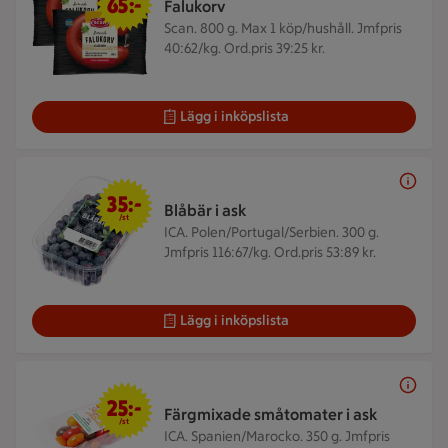
65:-
Falukorv
Scan. 800 g.
Max 1 köp/hushåll. Jmfpris
40:62/kg. Ord.pris 39:25 kr.
Lägg i inköpslista
35 kr/st
35:-
Blåbär i ask
/st
ICA. Polen/Portugal/Serbien. 300 g.
Jmfpris 116:67/kg. Ord.pris 53:89 kr.
Lägg i inköpslista
25 kr/st
25:-
Färgmixade småtomater i ask
/st
ICA. Spanien/Marocko. 350 g.
Jmfpris