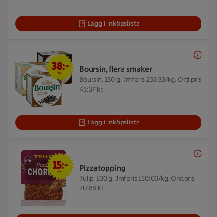
Lägg i inköpslista
38 kr/st
38:-
Boursin, flera smaker
/st
Boursin. 150 g.
Jmfpris 253:33/kg. Ord.pris
45:37 kr.
Lägg i inköpslista
15 kr/st
15:-
Pizzatopping
/st
Tulip. 100 g.
Jmfpris 150:00/kg. Ord.pris
20:88 kr.