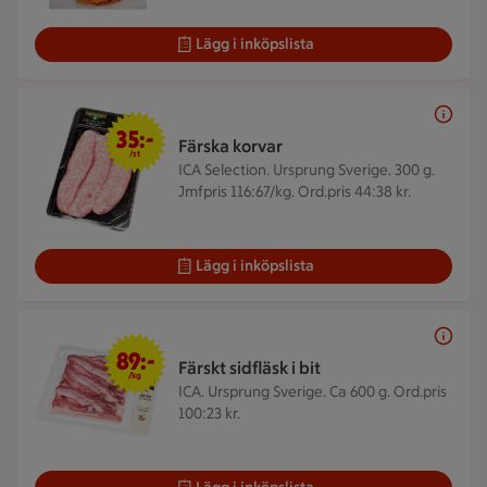
Lägg i inköpslista
35 kr/st
35:-
Färska korvar
/st
ICA Selection. Ursprung Sverige. 300 g.
Jmfpris 116:67/kg. Ord.pris 44:38 kr.
Lägg i inköpslista
89 kr/kg
89:-
Färskt sidfläsk i bit
/kg
ICA. Ursprung Sverige. Ca 600 g.
Ord.pris
100:23 kr.