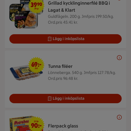
Grillad kycklinginnerfilé BBQ i
39
90
/frp
Lagat & Klart
Guldfågeln. 200 g.
Jmfpris 199:50/kg.
Ord.pris 45:41 kr.
Lägg i inköpslista
69 kr/st
69:-
Tunna filéer
/st
Lönneberga. 540 g.
Jmfpris 127:78/kg.
Ord.pris 96:48 kr.
Lägg i inköpslista
2 för 90 kr
2 för
90:-
Flerpack glass