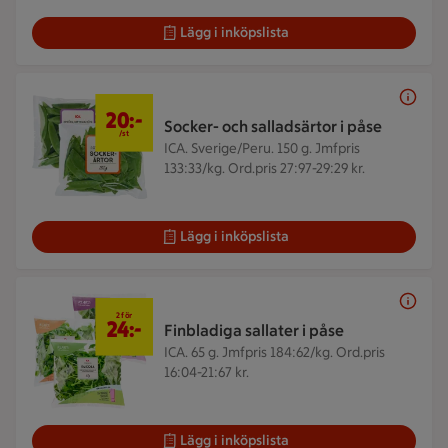
Lägg i inköpslista
20 kr/st
20:-
Socker- och salladsärtor i påse
/st
ICA. Sverige/Peru. 150 g.
Jmfpris
133:33/kg. Ord.pris 27:97-29:29 kr.
Lägg i inköpslista
2 för 24 kr
2 för
24:-
Finbladiga sallater i påse
ICA. 65 g.
Jmfpris 184:62/kg. Ord.pris
16:04-21:67 kr.
Lägg i inköpslista