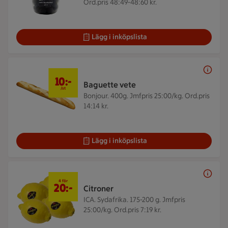
Ord.pris 48:49-48:60 kr.
Lägg i inköpslista
10 kr/st
10:-
Baguette vete
/st
Bonjour. 400g.
Jmfpris 25:00/kg. Ord.pris
14:14 kr.
Lägg i inköpslista
4 för 20 kr
4 för
20:-
Citroner
ICA. Sydafrika. 175-200 g.
Jmfpris
25:00/kg. Ord.pris 7:19 kr.