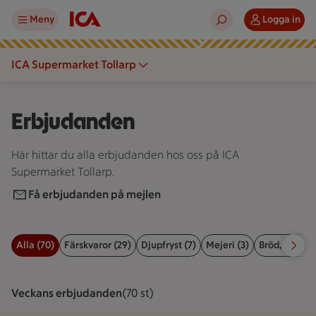
Meny
Logga in
ICA Supermarket Tollarp
Erbjudanden
Här hittar du alla erbjudanden hos oss på ICA
Supermarket Tollarp.
Få erbjudanden på mejlen
Alla (70)
Färskvaror (29)
Djupfryst (7)
Mejeri (3)
Bröd, kex & b
Filter för erbjudanden
Veckans erbjudanden
Visar 70 st stycken
(70 st)