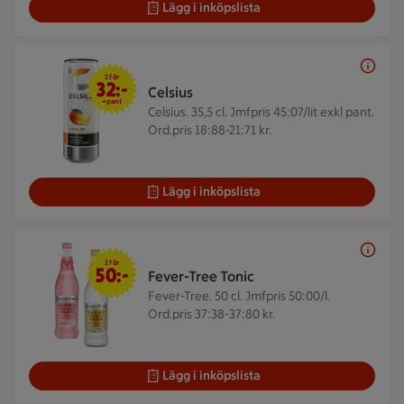
Lägg i inköpslista
2 för 32 kr +pant
2 för
32:-
Celsius
+pant
Celsius. 35,5 cl.
Jmfpris 45:07/lit exkl pant.
Ord.pris 18:88-21:71 kr.
Lägg i inköpslista
2 för 50 kr
2 för
50:-
Fever-Tree Tonic
Fever-Tree. 50 cl.
Jmfpris 50:00/l.
Ord.pris 37:38-37:80 kr.
Lägg i inköpslista