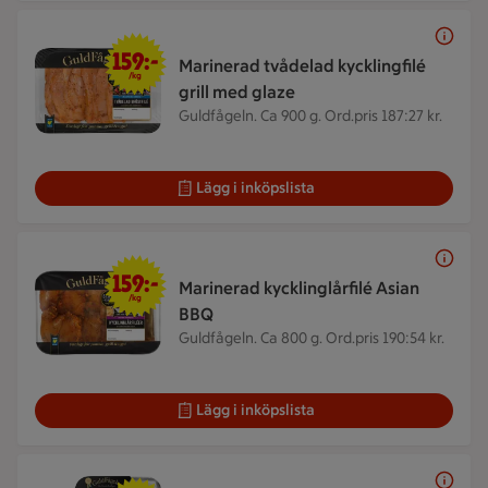
159 kr/kg
159:-
Marinerad tvådelad kycklingfilé
/kg
grill med glaze
Guldfågeln. Ca 900 g.
Ord.pris 187:27 kr.
Lägg i inköpslista
159 kr/kg
159:-
Marinerad kycklinglårfilé Asian
/kg
BBQ
Guldfågeln. Ca 800 g.
Ord.pris 190:54 kr.
Lägg i inköpslista
39,90 kr/frp