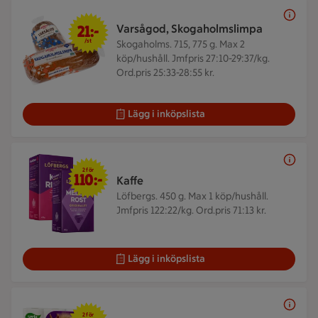
21 kr/st
21:-
Varsågod, Skogaholmslimpa
/st
Skogaholms. 715, 775 g.
Max 2
köp/hushåll. Jmfpris 27:10-29:37/kg.
Ord.pris 25:33-28:55 kr.
Lägg i inköpslista
2 för 110 kr
2 för
110:-
Kaffe
Löfbergs. 450 g.
Max 1 köp/hushåll.
Jmfpris 122:22/kg. Ord.pris 71:13 kr.
Lägg i inköpslista
2 för 79 kr
2 för