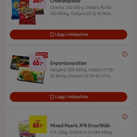
36:-
Chokladpåsar
Cloetta. 150-200 g.
Jmfpris 90:00-
120:00/kg. Ord.pris 25:31-31:96 kr.
Lägg i inköpslista
2 för 65 kr
2 för
65:-
Enportionsrätter
Dafgård. 350-420 g.
Jmfpris 77:38-
92:86/kg. Ord.pris 41:59-45:37 kr.
Lägg i inköpslista
2 för 65 kr
2 för
65:-
Mixed Pearls JFR Druv/Blåb
ICA. 225g.
Jmfpris 0:14-144:44/kg.