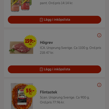
pant. Ord.pris 14:14 kr.
Lägg i inköpslista
159 kr/kg
159:-
Högrev
/kg
ICA. Ursprung Sverige. Ca 1100 g.
Ord.pris
218:47 kr.
Lägg i inköpslista
55 kr/kg
55:-
Flintastek
/kg
Scan. Ursprung Sverige. Ca 900 g.
Ord.pris 77:96 kr.