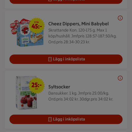
2 för 45 kr
2 för
Cheez Dippers, Mini Babybel
45:-
Skrattande Kon. 120-175 g.
Max 1
köp/hushåll. Jmfpris 128:57-187:50/kg.
Ord.pris 28:34-30:23 kr.
Lägg i inköpslista
25 kr/st
25:-
Syltsocker
/st
Dansukker. 1 kg.
Jmfpris 25:00/kg.
Ord.pris 34:02 kr. 30dgr.pris 34:02 kr.
Lägg i inköpslista