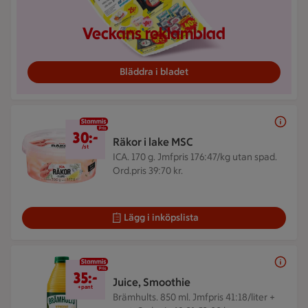
Veckans reklamblad
Bläddra i bladet
30 kr/st
30:-
Räkor i lake MSC
/st
ICA. 170 g.
Jmfpris 176:47/kg utan spad.
Ord.pris 39:70 kr.
Lägg i inköpslista
35 kr/+pant
35:-
Juice, Smoothie
+pant
Brämhults. 850 ml.
Jmfpris 41:18/liter +