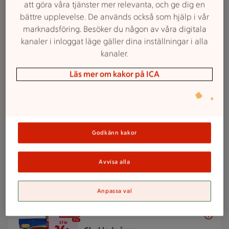
att göra våra tjänster mer relevanta, och ge dig en
2 för 38 kr
2 för
bättre upplevelse. De används också som hjälp i vår
38:-
Smörgåsmat
marknadsföring. Besöker du någon av våra digitala
Pärsons. 90-160 g.
Jmfpris 118:75-
kanaler i inloggat läge gäller dina inställningar i alla
211:11/kg. Ord.pris 23:89-34:02 kr.
kanaler.
Läs mer om kakor på ICA
Lägg i inköpslista
2 för 38 kr
2 för
38:-
Schampo, Balsam
Godkänn kakor
Barnängen. 250 ml.
Jmfpris 76:00/liter.
Ord.pris 26:95-29:95 kr.
Avvisa alla
Lägg i inköpslista
Anpassa val
2 för 36 kr
2 för