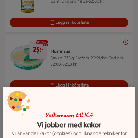
pant. Ord.pris 48:21-52:00 kr.
Lägg i inköpslista
25 kr/st
25:-
Hummus
/st
Sevan. 275 g.
Jmfpris 90:91/kg. Ord.pris
32:08-32:13 kr.
Lägg i inköpslista
ICAs reklamfilmer
Välkommen till ICA
Veckans reklamfilm
Vi jobbar med kakor
Vi använder kakor (cookies) och liknande tekniker för