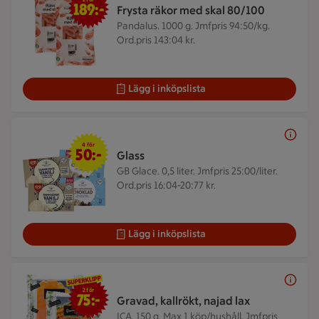
189:-
Frysta räkor med skal 80/100
Pandalus. 1000 g.
Jmfpris 94:50/kg.
Ord.pris 143:04 kr.
Lägg i inköpslista
4 för 50 kr
4 för
50:-
Glass
GB Glace. 0,5 liter.
Jmfpris 25:00/liter.
Ord.pris 16:04-20:77 kr.
Lägg i inköpslista
2 för 75 kr
2 för
75:-
Gravad, kallrökt, najad lax
ICA. 150 g.
Max 1 köp/hushåll. Jmfpris