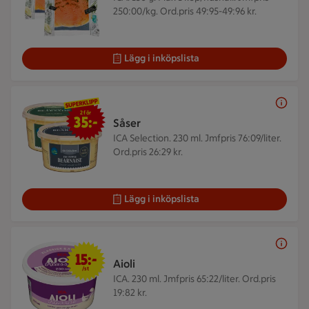
250:00/kg. Ord.pris 49:95-49:96 kr.
Lägg i inköpslista
2 för 35 kr
2 för
35:-
Såser
ICA Selection. 230 ml.
Jmfpris 76:09/liter.
Ord.pris 26:29 kr.
Lägg i inköpslista
15 kr/st
15:-
Aioli
/st
ICA. 230 ml.
Jmfpris 65:22/liter. Ord.pris
19:82 kr.