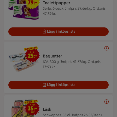
79:-
Toalettpapper
Serla. 6-pack.
Jmfpris 39:66/kg. Ord.pris
47:59 kr.
Lägg i inköpslista
2 för 25 kr
2 för
25:-
Baguetter
ICA. 300 g.
Jmfpris 41:67/kg. Ord.pris
17:93 kr.
Lägg i inköpslista
4 för 35 kr
4 för
35:-
Läsk
+pant
Schweppes. 33 cl.
Jmfpris 26:52/liter +