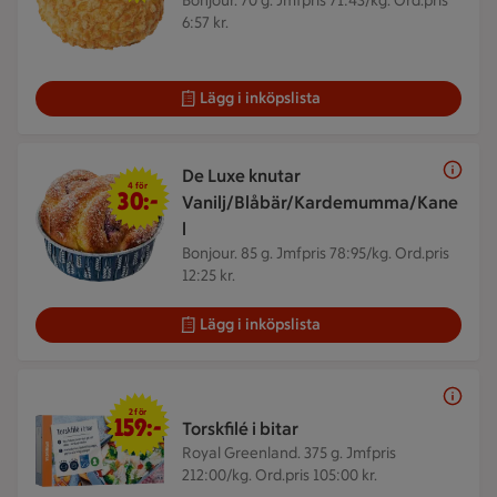
Bonjour. 70 g.
Jmfpris 71:43/kg. Ord.pris
6:57 kr.
Lägg i inköpslista
De Luxe knutar
4 för 30 kr
4 för
30:-
Vanilj/Blåbär/Kardemumma/Kane
l
Bonjour. 85 g.
Jmfpris 78:95/kg. Ord.pris
12:25 kr.
Lägg i inköpslista
2 för 159 kr
2 för
159:-
Torskfilé i bitar
Royal Greenland. 375 g.
Jmfpris
212:00/kg. Ord.pris 105:00 kr.