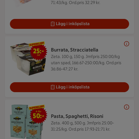
71:43/kg. Ord.pris 32:29 kr.
Lägg i inköpslista
25 kr/st
25:-
Burrata, Stracciatella
/st
Zeta. 100 g, 150 g.
Jmfpris 250:00/kg
utan spad, 166:67-250:00/kg. Ord.pris
36:86-47:27 kr.
Lägg i inköpslista
4 för 50 kr
4 för
50:-
Pasta, Spaghetti, Risoni
Zeta. 400 g, 500 g.
Jmfpris 25:00-
31:25/kg. Ord.pris 17:93-21:71 kr.