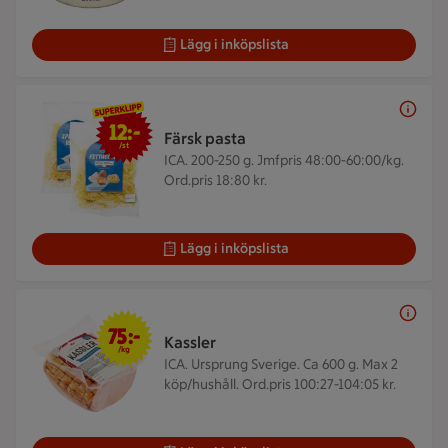
Lägg i inköpslista
12 kr/st
12:-
Färsk pasta
/st
ICA. 200-250 g.
Jmfpris 48:00-60:00/kg.
Ord.pris 18:80 kr.
Lägg i inköpslista
75 kr/kg
75:-
Kassler
/kg
ICA. Ursprung Sverige. Ca 600 g.
Max 2
köp/hushåll. Ord.pris 100:27-104:05 kr.