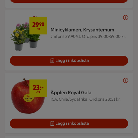
29,90 kr/st
29
90
Minicyklamen, Krysantemum
/st
Jmfpris 29:90/st. Ord.pris 39:00-59:00 kr.
Lägg i inköpslista
23 kr/kg
23:-
Äpplen Royal Gala
/kg
ICA. Chile/Sydafrika.
Ord.pris 28:51 kr.
Lägg i inköpslista