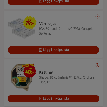
Lägg i inköpslista
2 för 79 kr
2 för
79:-
Värmeljus
ICA. 50-pack.
Jmfpris 0:79/st. Ord.pris
56:96 kr.
Lägg i inköpslista
5 för 40 kr
5 för
40:-
Kattmat
Sheba. 85 g.
Jmfpris 94:12/kg. Ord.pris
11:95 kr.
Lägg i inköpslista