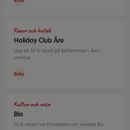
Boka
Flera personer i kajak på Åresjön en härlig sommardag. Jus
Resor och hotell
Holiday Club Åre
Upp till 30 % rabatt på fjällsemester i Åre i
sommar
Boka
Människor i en nedsläckt biosalong.
Kultur och nöje
Bio
20 % rabatt hos Filmstaden och Svenska Bio