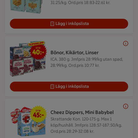
31:25/kg. Ord.pris 18:83-22:61 kr.
Lägg i inköpslista
6 för 40 kr
6 för
40:-
Bönor, Kikärtor, Linser
ICA. 380 g.
Jmfpris 28:99/kg utan spad,
28:99/kg. Ord.pris 10:77 kr.
Lägg i inköpslista
2 för 45 kr
2 för
Cheez Dippers, Mini Babybel
45:-
Skrattande Kon. 120-175 g.
Max 1
köp/hushåll. Jmfpris 128:57-187:50/kg.
Ord.pris 28:29-32:08 kr.