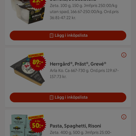
25:-
/st
Zeta. 100 g, 150 g.
Jmfpris 250:00/kg
utan spad, 166:67-250:00/kg. Ord.pris
36:81-47:22 kr.
Lägg i inköpslista
89 kr/kg
89:-
Herrgård®, Präst®, Grevé®
/kg
Arla Ko. Ca 667-730 g.
Ord.pris 119:67-
157:73 kr.
Lägg i inköpslista
4 för 50 kr
4 för
50:-
Pasta, Spaghetti, Risoni
Zeta. 400 g, 500 g.
Jmfpris 25:00-