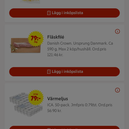
Lägg i inköpslista
79 kr/kg
79:-
Fläskfilé
/kg
Danish Crown. Ursprung Danmark. Ca
590 g.
Max 2 köp/hushåll. Ord.pris
121:46 kr.
Lägg i inköpslista
2 för 79 kr
2 för
79:-
Värmeljus
ICA. 50-pack.
Jmfpris 0:79/st. Ord.pris
56:90 kr.