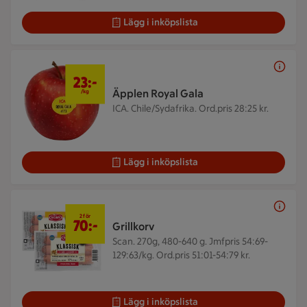
Lägg i inköpslista
23 kr/kg
23:-
Äpplen Royal Gala
/kg
ICA. Chile/Sydafrika.
Ord.pris 28:25 kr.
Lägg i inköpslista
2 för 70 kr
2 för
70:-
Grillkorv
Scan. 270g, 480-640 g.
Jmfpris 54:69-
129:63/kg. Ord.pris 51:01-54:79 kr.
Lägg i inköpslista