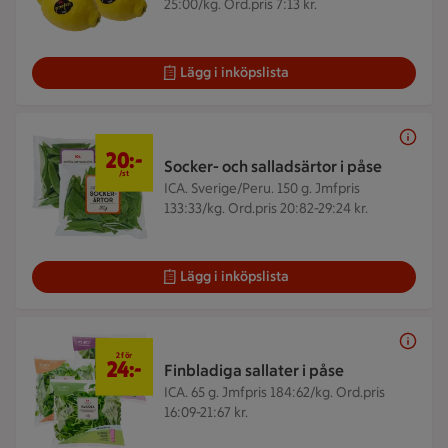
25:00/kg. Ord.pris 7:13 kr.
Lägg i inköpslista
20 kr/st
20:-
Socker- och salladsärtor i påse
/st
ICA. Sverige/Peru. 150 g.
Jmfpris
133:33/kg. Ord.pris 20:82-29:24 kr.
Lägg i inköpslista
2 för 24 kr
2 för
24:-
Finbladiga sallater i påse
ICA. 65 g.
Jmfpris 184:62/kg. Ord.pris
16:09-21:67 kr.