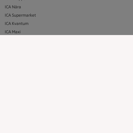
ICA Nära
ICA Supermarket
ICA Kvantum
ICA Maxi
Utvalda leverantörer
Annonsera
Jobba på ICA
Hållbarhet
ICA Stiftelsen
En god morgondag
Kundservice
Reklamera
Återkallelser
Spärra eller beställ nytt ICA-kort