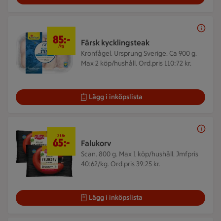
85 kr/kg
85:-
Färsk kycklingsteak
/kg
Kronfågel. Ursprung Sverige. Ca 900 g.
Max 2 köp/hushåll. Ord.pris 110:72 kr.
Lägg i inköpslista
2 för 65 kr
2 för
65:-
Falukorv
Scan. 800 g.
Max 1 köp/hushåll. Jmfpris
40:62/kg. Ord.pris 39:25 kr.
Lägg i inköpslista