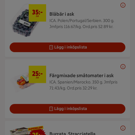
35 kr/st
35:-
Blåbär i ask
/st
ICA. Polen/Portugal/Serbien. 300 g.
Jmfpris 116:67/kg. Ord.pris 52:89 kr.
Lägg i inköpslista
25 kr/st
25:-
Färgmixade småtomater i ask
/st
ICA. Spanien/Marocko. 350 g.
Jmfpris
71:43/kg. Ord.pris 32:29 kr.
Lägg i inköpslista
25 kr/st
Burrata, Stracciatella