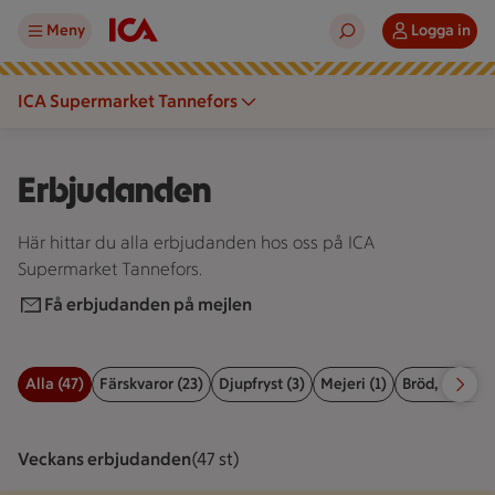
Meny
Logga in
ICA Supermarket Tannefors
Erbjudanden
Här hittar du alla erbjudanden hos oss på ICA
Supermarket Tannefors.
Få erbjudanden på mejlen
Alla (47)
Färskvaror (23)
Djupfryst (3)
Mejeri (1)
Bröd, kex & b
Filter för erbjudanden
Veckans erbjudanden
Visar 47 st stycken
(47 st)