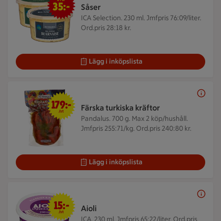
35:-
Såser
ICA Selection. 230 ml.
Jmfpris 76:09/liter.
Ord.pris 28:18 kr.
Lägg i inköpslista
179 kr/st
179:-
Färska turkiska kräftor
/st
Pandalus. 700 g.
Max 2 köp/hushåll.
Jmfpris 255:71/kg. Ord.pris 240:80 kr.
Lägg i inköpslista
15 kr/st
15:-
Aioli
/st
ICA. 230 ml.
Jmfpris 65:22/liter. Ord.pris