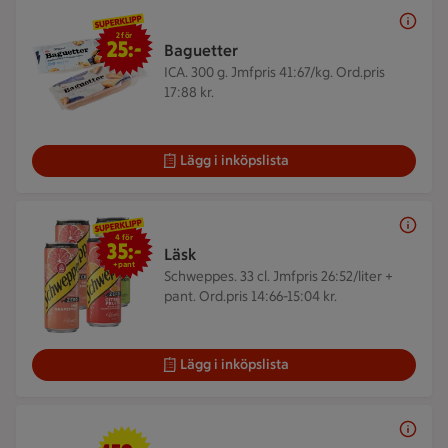
2 för 25 kr
2 för
25:-
Baguetter
ICA. 300 g.
Jmfpris 41:67/kg. Ord.pris
17:88 kr.
Lägg i inköpslista
4 för 35 kr
4 för
35:-
Läsk
+pant
Schweppes. 33 cl.
Jmfpris 26:52/liter +
pant. Ord.pris 14:66-15:04 kr.
Lägg i inköpslista
159 kr/kg