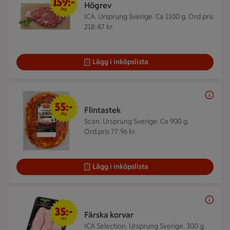
159:-
Högrev
/kg
ICA. Ursprung Sverige. Ca 1100 g.
Ord.pris
218:47 kr.
Lägg i inköpslista
55 kr/kg
55:-
Flintastek
/kg
Scan. Ursprung Sverige. Ca 900 g.
Ord.pris 77:96 kr.
Lägg i inköpslista
35 kr/st
35:-
Färska korvar
/st
ICA Selection. Ursprung Sverige. 300 g.