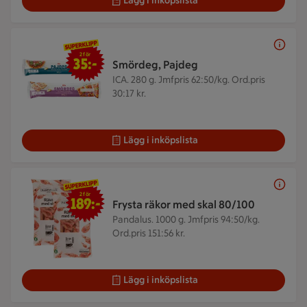
Lägg i inköpslista
2 för 35 kr
2 för
35:-
Smördeg, Pajdeg
ICA. 280 g.
Jmfpris 62:50/kg. Ord.pris
30:17 kr.
Lägg i inköpslista
2 för 189 kr
2 för
189:-
Frysta räkor med skal 80/100
Pandalus. 1000 g.
Jmfpris 94:50/kg.
Ord.pris 151:56 kr.
Lägg i inköpslista