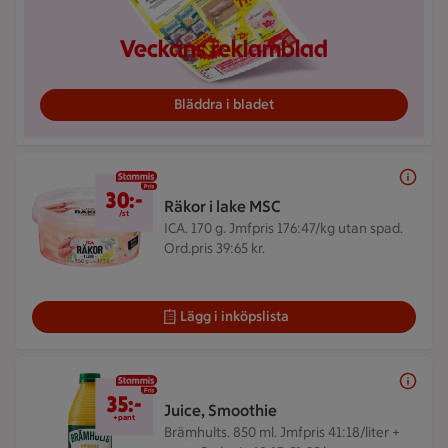
Veckans reklamblad
Bläddra i bladet
30 kr/st
30:-
Räkor i lake MSC
/st
ICA. 170 g.
Jmfpris 176:47/kg utan spad.
Ord.pris 39:65 kr.
Lägg i inköpslista
35 kr/+pant
35:-
Juice, Smoothie
+pant
Brämhults. 850 ml.
Jmfpris 41:18/liter +