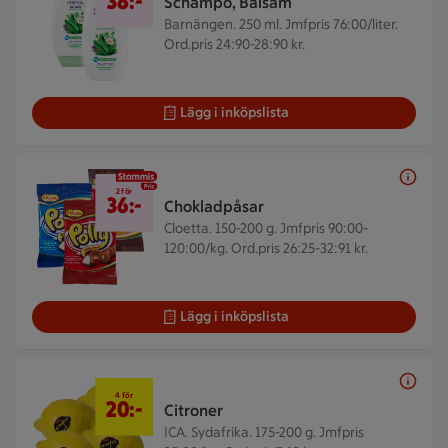
38:-
Schampo, Balsam
Barnängen. 250 ml.
Jmfpris 76:00/liter.
Ord.pris 24:90-28:90 kr.
Lägg i inköpslista
2 för 36 kr
2 för
36:-
Chokladpåsar
Cloetta. 150-200 g.
Jmfpris 90:00-
120:00/kg. Ord.pris 26:25-32:91 kr.
Lägg i inköpslista
4 för 20 kr
4 för
20:-
Citroner
ICA. Sydafrika. 175-200 g.
Jmfpris