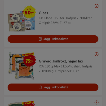
4 för 50 kr
4 för
50:-
Glass
GB Glace. 0,5 liter.
Jmfpris 25:00/liter.
Ord.pris 16:94-21:67 kr.
Lägg i inköpslista
2 för 75 kr
2 för
75:-
Gravad, kallrökt, najad lax
ICA. 150 g.
Max 1 köp/hushåll. Jmfpris
250:00/kg. Ord.pris 50:05 kr.
Lägg i inköpslista
2 för 35 kr
2 för