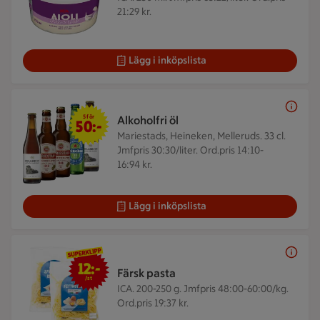
21:29 kr.
Lägg i inköpslista
5 för 50 kr
5 för
Alkoholfri öl
50:-
Mariestads, Heineken, Melleruds. 33 cl.
Jmfpris 30:30/liter. Ord.pris 14:10-
16:94 kr.
Lägg i inköpslista
12 kr/st
12:-
Färsk pasta
/st
ICA. 200-250 g.
Jmfpris 48:00-60:00/kg.
Ord.pris 19:37 kr.