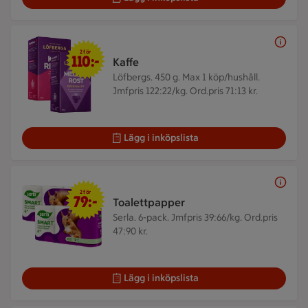
2 för 110 kr
2 för
110:-
Kaffe
Löfbergs. 450 g.
Max 1 köp/hushåll.
Jmfpris 122:22/kg. Ord.pris 71:13 kr.
Lägg i inköpslista
2 för 79 kr
2 för
79:-
Toalettpapper
Serla. 6-pack.
Jmfpris 39:66/kg. Ord.pris
47:90 kr.
Lägg i inköpslista