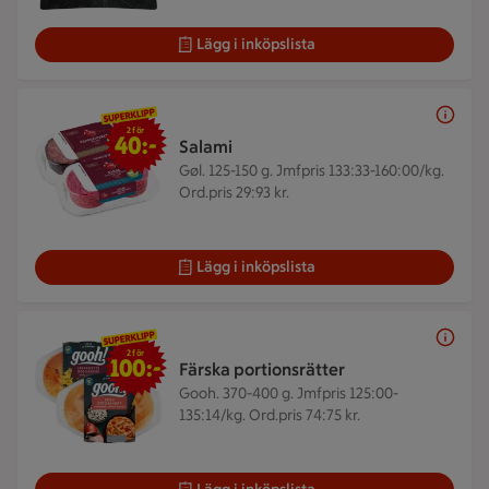
Lägg i inköpslista
2 för 40 kr
2 för
40:-
Salami
Gøl. 125-150 g.
Jmfpris 133:33-160:00/kg.
Ord.pris 29:93 kr.
Lägg i inköpslista
2 för 100 kr
2 för
100:-
Färska portionsrätter
Gooh. 370-400 g.
Jmfpris 125:00-
135:14/kg. Ord.pris 74:75 kr.