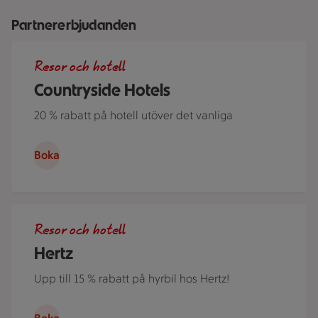
Partnererbjudanden
Roserrsbergs slottshotell, ett av de hotell som ingår i Cou
Resor och hotell
Countryside Hotels
20 % rabatt på hotell utöver det vanliga
Boka
Ett par står i ett somrigt Sverige lutade över motorhuven på
Resor och hotell
Hertz
Upp till 15 % rabatt på hyrbil hos Hertz!