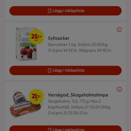
Lägg i inköpslista
25 kr/st
25:-
Syltsocker
/st
Dansukker. 1 kg.
Jmfpris 25:00/kg.
Ord.pris 34:92 kr. 30dgr.pris 34:92 kr.
Lägg i inköpslista
21 kr/st
21:-
Varsågod, Skogaholmslimpa
/st
Skogaholms. 715, 775 g.
Max 2
köp/hushåll. Jmfpris 27:10-29:37/kg.
Ord.pris 25:33-28:55 kr.
Lägg i inköpslista