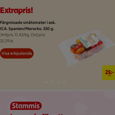
Bakgrund för extrapris
Visar 47 erbjudanden
Bildspel med 4 bilder.
Extrapris!
Färgmixade småtomater i ask.
ICA. Spanien/Marocko. 350 g.
Jmfpris 71:43/kg. Ord.pris
32:29 kr.
Visa erbjudande
25 kr/st
25:-
/st
Bild 1 av 4
Bild 2 av 4
Bild 3 av 4
Bild 4 av 4
Visar bild 1 av 4