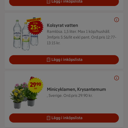
Lägg i inköpslista
3 för 25 kr +pant
3 för
Kolsyrat vatten
25:-
Ramlösa. 1,5 liter.
Max 1 köp/hushåll.
+pant
Jmfpris 5:56/lit exkl pant. Ord.pris 12:77-
13:15 kr.
Lägg i inköpslista
29,90 kr/st
29
90
Minicyklamen, Krysantemum
/st
, Sverige.
Ord.pris 29:90 kr.
Lägg i inköpslista