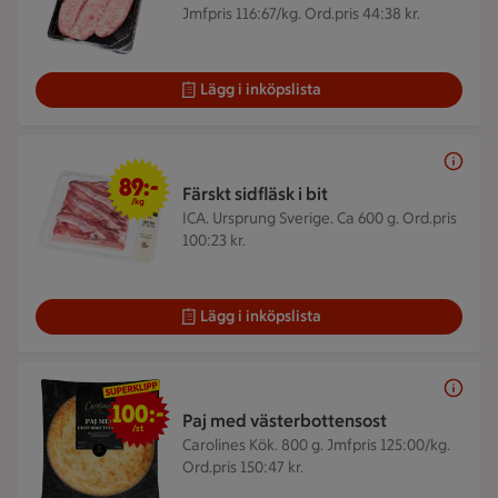
Jmfpris 116:67/kg. Ord.pris 44:38 kr.
Lägg i inköpslista
89 kr/kg
89:-
Färskt sidfläsk i bit
/kg
ICA. Ursprung Sverige. Ca 600 g.
Ord.pris
100:23 kr.
Lägg i inköpslista
100 kr/st
100:-
Paj med västerbottensost
/st
Carolines Kök. 800 g.
Jmfpris 125:00/kg.
Ord.pris 150:47 kr.