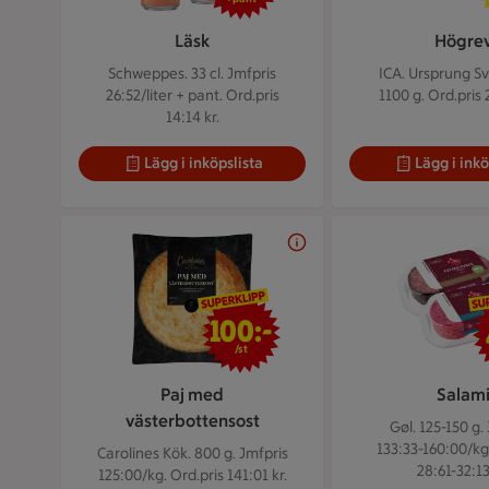
Läsk
Högre
Schweppes. 33 cl.
Jmfpris
ICA. Ursprung Sv
26:52/liter + pant. Ord.pris
1100 g.
Ord.pris 
14:14 kr.
Lägg i inköpslista
Lägg i inkö
100 kr/st
100:-
/st
Paj med
Salam
västerbottensost
Gøl. 125-150 g.
133:33-160:00/kg
Carolines Kök. 800 g.
Jmfpris
28:61-32:13
125:00/kg. Ord.pris 141:01 kr.