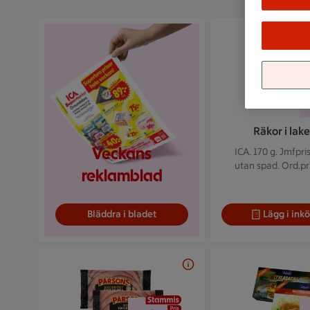
Räkor i lak
Veckans
ICA. 170 g.
Jmfpris
utan spad. Ord.pri
reklamblad
Bläddra i bladet
Lägg i inkö
2 för 38 kr