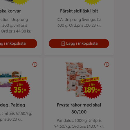
ska korvar
Färskt sidfläsk i bit
ection. Ursprung
ICA. Ursprung Sverige. Ca
. 300 g.
Jmfpris
600 g.
Ord.pris 100:23 kr.
 Ord.pris 44:38 kr.
g i inköpslista
Lägg i inköpslista
2 för 35 kr
2 för 189 kr
2 för
2 för
35:-
189:-
deg, Pajdeg
Frysta räkor med skal
80/100
.
Jmfpris 62:50/kg.
pris 30:23 kr.
Pandalus. 1000 g.
Jmfpris
94:50/kg. Ord.pris 143:04 kr.