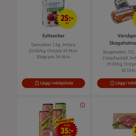
25 kr/st
25:-
/st
Syltsocker
Varsågo
Skogaholms
Dansukker. 1 kg.
Jmfpris
25:00/kg. Ord.pris 34:96 kr.
Skogaholms. 715, 
30dgr.pris 34:96 kr.
2 köp/hushåll. Jmf
29:37/kg. Ord.pr
32:13 kr.
Lägg i inköpslista
Lägg i inkö
4 för 35 kr
4 för
35:-
+pant