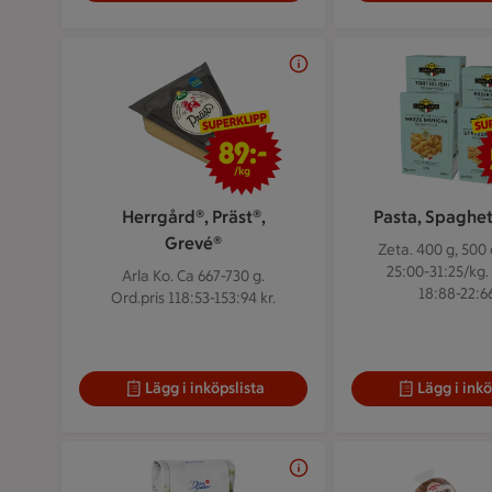
89 kr/kg
89:-
/kg
Herrgård®, Präst®,
Pasta, Spaghett
Grevé®
Zeta. 400 g, 500 
25:00-31:25/kg.
Arla Ko. Ca 667-730 g.
18:88-22:66
Ord.pris 118:53-153:94 kr.
Lägg i inköpslista
Lägg i inkö