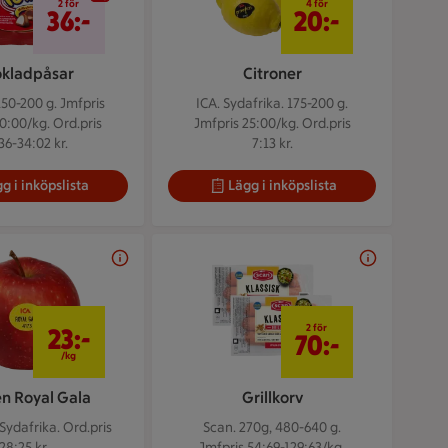
2 för
4 för
36:-
20:-
kladpåsar
Citroner
150-200 g.
Jmfpris
ICA. Sydafrika. 175-200 g.
0:00/kg. Ord.pris
Jmfpris 25:00/kg. Ord.pris
36-34:02 kr.
7:13 kr.
g i inköpslista
Lägg i inköpslista
23 kr/kg
2 för 70 kr
2 för
23:-
70:-
/kg
n Royal Gala
Grillkorv
/Sydafrika.
Ord.pris
Scan. 270g, 480-640 g.
28:25 kr.
Jmfpris 54:69-129:63/kg.