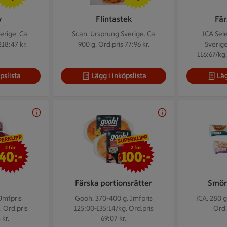
v
Flintastek
Fär
erige. Ca
Scan. Ursprung Sverige. Ca
ICA Sel
218:47 kr.
900 g.
Ord.pris 77:96 kr.
Sverige
116:67/kg.
pslista
Lägg i inköpslista
Läg
2 för 40 kr
2 för 100 kr
2 för
2 för
40:-
100:-
i
Färska portionsrätter
Smör
Jmfpris
Gooh. 370-400 g.
Jmfpris
ICA. 280 g
. Ord.pris
125:00-135:14/kg. Ord.pris
Ord.
 kr.
69:07 kr.