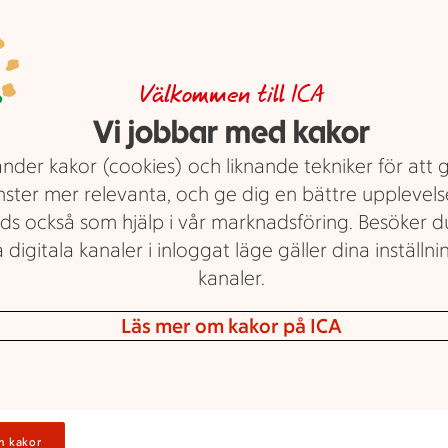
Rosa bakgrund med mörk- och l
Stammispris!
Logga in för a
Välkommen till ICA
Räkor i lake MSC. ICA. 170 g.
Jmf
Vi jobbar med kakor
dina personl
176:47/kg utan spad. Ord.pris 39:7
erbjudanden
nder kakor (cookies) och liknande tekniker för att 
Visa erbjudande
nster mer relevanta, och ge dig en bättre upplevels
ds också som hjälp i vår marknadsföring. Besöker 
 digitala kanaler i inloggat läge gäller dina inställnin
kanaler.
Läs mer om kakor på ICA
25 kr/st
25:-
Logga in
/st
v 4
n kakor