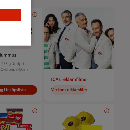
25 kr/st
25:-
/st
Hummus
 275 g.
Jmfpris
 Ord.pris 34:02 kr.
ICAs reklamfilmer
g i inköpslista
Veckans reklamfilm
2 för 36 kr
4 för 20 kr