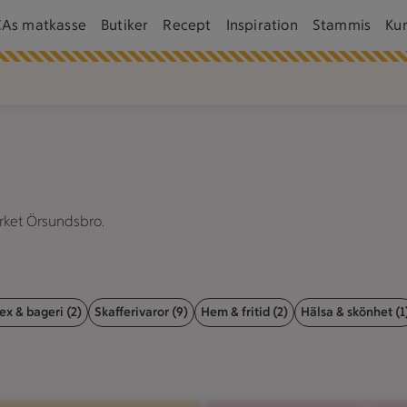
CAs matkasse
Butiker
Recept
Inspiration
Stammis
Ku
rket Örsundsbro.
ex & bageri (2)
Skafferivaror (9)
Hem & fritid (2)
Hälsa & skönhet (1