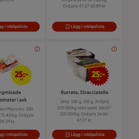
Ord.pris 47:27-53:89 kr.
g i inköpslista
Lägg i inköpslista
25 kr/st
25 kr/st
25:-
25:-
/st
/st
rgmixade
Burrata, Stracciatella
omater i ask
Zeta. 100 g, 150 g.
Jmfpris
250:00/kg utan spad, 166:67-
nien/Marocko. 350
250:00/kg. Ord.pris 36:86-
 71:43/kg. Ord.pris
47:27 kr.
34:29 kr.
g i inköpslista
Lägg i inköpslista