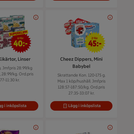
6 för 40 kr
2 för 45 kr
6 för
2 för
40:-
45:-
Kikärtor, Linser
Cheez Dippers, Mini
Babybel
g.
Jmfpris 28:99/kg
 28:99/kg. Ord.pris
Skrattande Kon. 120-175 g.
77-11:30 kr.
Max 1 köp/hushåll. Jmfpris
128:57-187:50/kg. Ord.pris
27:35-33:07 kr.
g i inköpslista
Lägg i inköpslista