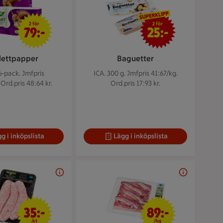
2 för 79 kr
2 för 25 kr
2 för
2 för
79:-
25:-
lettpapper
Baguetter
 6-pack.
Jmfpris
ICA. 300 g.
Jmfpris 41:67/kg.
 Ord.pris 48:64 kr.
Ord.pris 17:93 kr.
g i inköpslista
Lägg i inköpslista
35 kr/st
89 kr/kg
35:-
89:-
/st
/kg