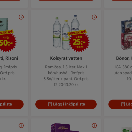
4 för 50 kr
3 för 25 kr
3 för
4 för
25:-
50:-
+pant
i, Risoni
Kolsyrat vatten
Bönor, 
g.
Jmfpris
Ramlösa. 1,5 liter.
Max 1
ICA. 380 
 Ord.pris
köp/hushåll. Jmfpris
utan spad,
 kr.
5:56/liter + pant. Ord.pris
10:
12:20-13:20 kr.
pslista
Lägg i inköpslista
Läg