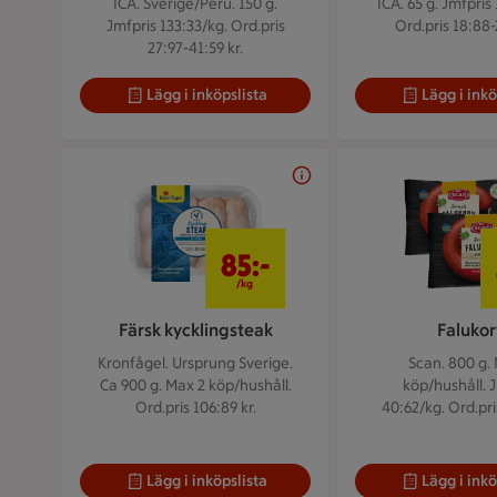
ICA. Sverige/Peru. 150 g.
ICA. 65 g.
Jmfpris 
Jmfpris 133:33/kg. Ord.pris
Ord.pris 18:88-2
27:97-41:59 kr.
Lägg i inköpslista
Lägg i inkö
85 kr/kg
85:-
/kg
Färsk kycklingsteak
Falukor
Kronfågel. Ursprung Sverige.
Scan. 800 g.
Ca 900 g.
Max 2 köp/hushåll.
köp/hushåll. 
Ord.pris 106:89 kr.
40:62/kg. Ord.pris
Lägg i inköpslista
Lägg i inkö