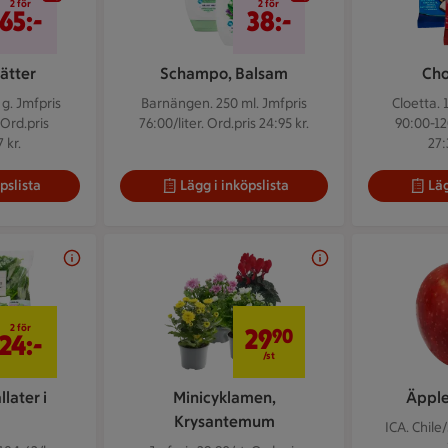
2 för
2 för
65:-
38:-
ätter
Schampo, Balsam
Cho
 g.
Jmfpris
Barnängen. 250 ml.
Jmfpris
Cloetta. 
 Ord.pris
76:00/liter. Ord.pris 24:95 kr.
90:00-12
 kr.
27:
pslista
Lägg i inköpslista
Läg
2 för 24 kr
29,90 kr/st
2 för
29
90
24:-
/st
later i
Minicyklamen,
Äpple
Krysantemum
ICA. Chile