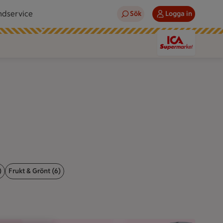
ndservice
Sök
Logga in
)
Frukt & Grönt (6)