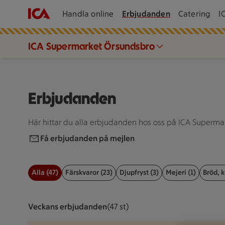
Handla online
Erbjudanden
Catering
I
ICA Supermarket Örsundsbro
Erbjudanden
Här hittar du alla erbjudanden hos oss på ICA Superma
Få erbjudanden på mejlen
Alla (47)
Färskvaror (23)
Djupfryst (3)
Mejeri (1)
Bröd, k
Filter för erbjudanden
Veckans erbjudanden
Visar 47 st stycken
(47 st)