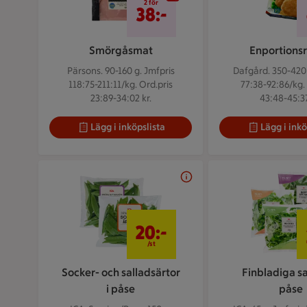
2 för
38:-
Smörgåsmat
Enportionsr
Pärsons. 90-160 g.
Jmfpris
Dafgård. 350-420
118:75-211:11/kg. Ord.pris
77:38-92:86/kg.
23:89-34:02 kr.
43:48-45:37
Lägg i inköpslista
Lägg i inkö
20 kr/st
20:-
/st
Socker- och salladsärtor
Finbladiga sal
i påse
påse