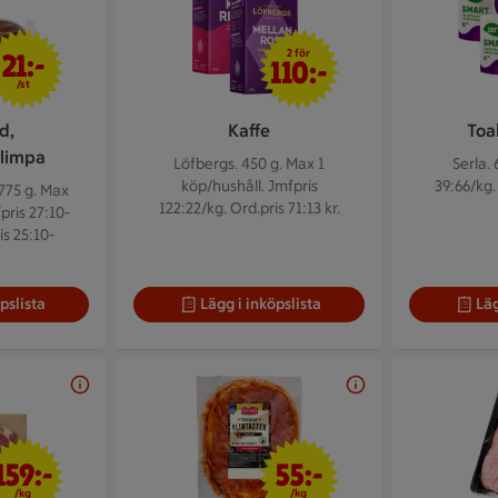
21 kr/st
2 för 110 kr
2 för
21:-
110:-
/st
d,
Kaffe
Toa
limpa
Löfbergs. 450 g.
Max 1
Serla.
köp/hushåll. Jmfpris
39:66/kg.
775 g.
Max
122:22/kg. Ord.pris 71:13 kr.
pris 27:10-
is 25:10-
pslista
Lägg i inköpslista
Läg
159 kr/kg
55 kr/kg
159:-
55:-
/kg
/kg