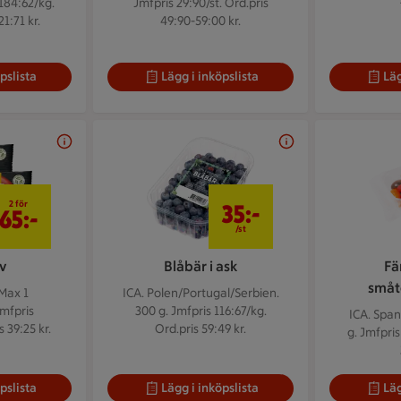
184:62/kg.
Jmfpris 29:90/st. Ord.pris
1:71 kr.
49:90-59:00 kr.
pslista
Lägg i inköpslista
Läg
2 för 65 kr
35 kr/st
2 för
35:-
65:-
/st
v
Blåbär i ask
Fä
småt
Max 1
ICA. Polen/Portugal/Serbien.
Jmfpris
300 g.
Jmfpris 116:67/kg.
ICA. Spa
 39:25 kr.
Ord.pris 59:49 kr.
g.
Jmfpris
pslista
Lägg i inköpslista
Läg