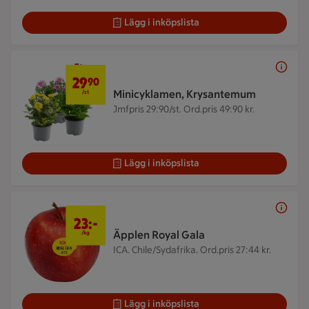
Lägg i inköpslista
29,90 kr/st
29
90
Minicyklamen, Krysantemum
/st
Jmfpris 29:90/st. Ord.pris 49:90 kr.
Lägg i inköpslista
23 kr/kg
23:-
Äpplen Royal Gala
/kg
ICA. Chile/Sydafrika.
Ord.pris 27:44 kr.
Lägg i inköpslista