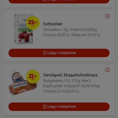
25 kr/st
25:-
Syltsocker
/st
Dansukker. 1 kg.
Jmfpris 25:00/kg.
Ord.pris 33:07 kr. 30dgr.pris 33:07 kr.
Lägg i inköpslista
21 kr/st
21:-
Varsågod, Skogaholmslimpa
/st
Skogaholms. 715, 775 g.
Max 2
köp/hushåll. Jmfpris 27:10-29:37/kg.
Ord.pris 25:41-28:03 kr.
Lägg i inköpslista