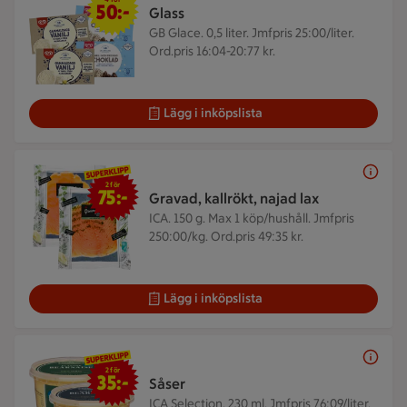
50:-
Glass
GB Glace. 0,5 liter.
Jmfpris 25:00/liter.
Ord.pris 16:04-20:77 kr.
Lägg i inköpslista
2 för 75 kr
2 för
75:-
Gravad, kallrökt, najad lax
ICA. 150 g.
Max 1 köp/hushåll. Jmfpris
250:00/kg. Ord.pris 49:35 kr.
Lägg i inköpslista
2 för 35 kr
2 för
35:-
Såser
ICA Selection. 230 ml.
Jmfpris 76:09/liter.