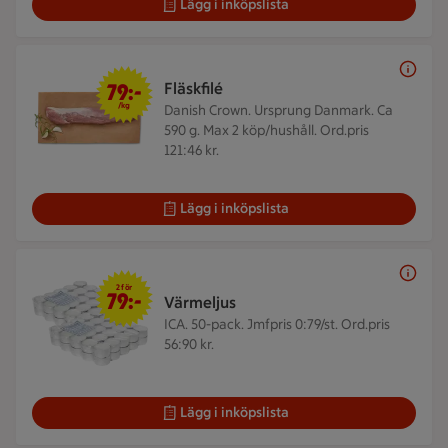
Lägg i inköpslista
79 kr/kg
79:-
Fläskfilé
/kg
Danish Crown. Ursprung Danmark. Ca
590 g.
Max 2 köp/hushåll. Ord.pris
121:46 kr.
Lägg i inköpslista
2 för 79 kr
2 för
79:-
Värmeljus
ICA. 50-pack.
Jmfpris 0:79/st. Ord.pris
56:90 kr.
Lägg i inköpslista