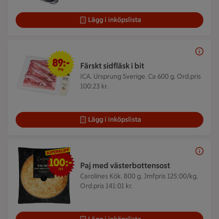
Lägg i inköpslista
89 kr/kg
89:-
Färskt sidfläsk i bit
/kg
ICA. Ursprung Sverige. Ca 600 g.
Ord.pris
100:23 kr.
Lägg i inköpslista
100 kr/st
100:-
Paj med västerbottensost
/st
Carolines Kök. 800 g.
Jmfpris 125:00/kg.
Ord.pris 141:01 kr.