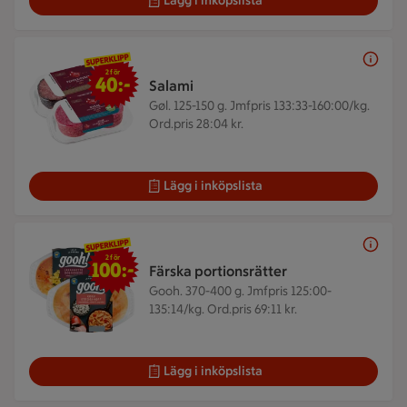
Lägg i inköpslista
2 för 40 kr
2 för
40:-
Salami
Gøl. 125-150 g.
Jmfpris 133:33-160:00/kg.
Ord.pris 28:04 kr.
Lägg i inköpslista
2 för 100 kr
2 för
100:-
Färska portionsrätter
Gooh. 370-400 g.
Jmfpris 125:00-
135:14/kg. Ord.pris 69:11 kr.
Lägg i inköpslista