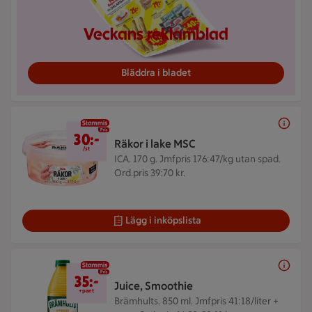
Veckans reklamblad
Bläddra i bladet
30 kr/st
30:-
Räkor i lake MSC
/st
ICA. 170 g.
Jmfpris 176:47/kg utan spad.
Ord.pris 39:70 kr.
Lägg i inköpslista
35 kr/+pant
35:-
Juice, Smoothie
+pant
Brämhults. 850 ml.
Jmfpris 41:18/liter +