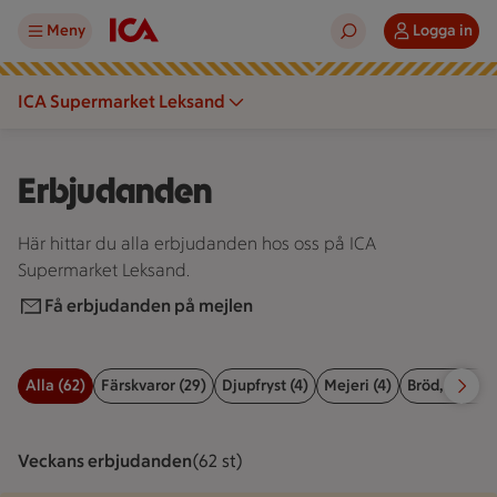
Meny
Logga in
ICA Supermarket Leksand
Erbjudanden
Här hittar du alla erbjudanden hos oss på ICA
Supermarket Leksand.
Få erbjudanden på mejlen
Alla (62)
Färskvaror (29)
Djupfryst (4)
Mejeri (4)
Bröd, kex & b
Filter för erbjudanden
Veckans erbjudanden
Visar 62 st stycken
(62 st)