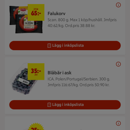
2 för 65 kr
2 för
65:-
Falukorv
Scan. 800 g.
Max 1 köp/hushåll. Jmfpris
40:62/kg. Ord.pris 38:88 kr.
Lägg i inköpslista
35 kr/st
35:-
Blåbär i ask
/st
ICA. Polen/Portugal/Serbien. 300 g.
Jmfpris 116:67/kg. Ord.pris 50:90 kr.
Lägg i inköpslista
25 kr/st