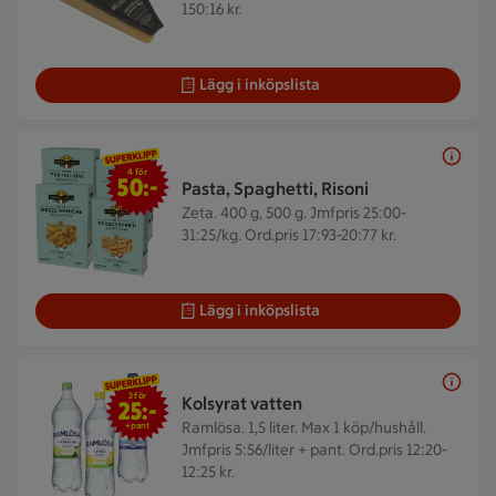
150:16 kr.
Lägg i inköpslista
4 för 50 kr
4 för
50:-
Pasta, Spaghetti, Risoni
Zeta. 400 g, 500 g.
Jmfpris 25:00-
31:25/kg. Ord.pris 17:93-20:77 kr.
Lägg i inköpslista
3 för 25 kr
3 för
Kolsyrat vatten
25:-
Ramlösa. 1,5 liter.
Max 1 köp/hushåll.
+pant
Jmfpris 5:56/liter + pant. Ord.pris 12:20-
12:25 kr.