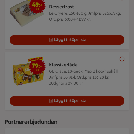
49:-
Dessertrost
/st
Le Gryere. 150-180 g.
Jmfpris 326:67/kg.
Ord.pris 60:04-71:99 kr.
Lägg i inköpslista
79 kr/st
79:-
Klassikerlåda
/st
GB Glace. 18-pack.
Max 2 köp/hushåll.
Jmfpris 55:91/l. Ord.pris 136:28 kr.
30dgr.pris 89:00 kr.
Lägg i inköpslista
Partnererbjudanden
Roserrsbergs slottshotell, ett av de hotell som ingår i Cou