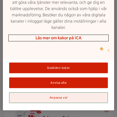
att göra våra tjänster mer relevanta, och ge dig en
2 för 38 kr
2 för
bättre upplevelse. De används också som hjälp i vår
38:-
Smörgåsmat
marknadsföring. Besöker du någon av våra digitala
Pärsons. 90-160 g.
Jmfpris 118:75-
kanaler i inloggat läge gäller dina inställningar i alla
211:11/kg. Ord.pris 23:32-33:07 kr.
kanaler.
Läs mer om kakor på ICA
Lägg i inköpslista
2 för 65 kr
2 för
65:-
Enportionsrätter
Godkänn kakor
Dafgård. 350-420 g.
Jmfpris 77:38-
92:86/kg. Ord.pris 42:54-44:43 kr.
Avvisa alla
Lägg i inköpslista
Anpassa val
2 för 38 kr
2 för