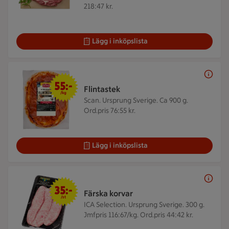
218:47 kr.
Lägg i inköpslista
55 kr/kg
55:-
Flintastek
/kg
Scan. Ursprung Sverige. Ca 900 g.
Ord.pris 76:55 kr.
Lägg i inköpslista
35 kr/st
35:-
Färska korvar
/st
ICA Selection. Ursprung Sverige. 300 g.
Jmfpris 116:67/kg. Ord.pris 44:42 kr.