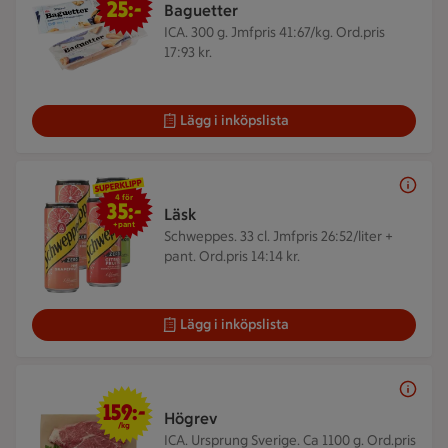
25:-
Baguetter
ICA. 300 g.
Jmfpris 41:67/kg. Ord.pris
17:93 kr.
Lägg i inköpslista
4 för 35 kr
4 för
35:-
Läsk
+pant
Schweppes. 33 cl.
Jmfpris 26:52/liter +
pant. Ord.pris 14:14 kr.
Lägg i inköpslista
159 kr/kg
159:-
Högrev
/kg
ICA. Ursprung Sverige. Ca 1100 g.
Ord.pris