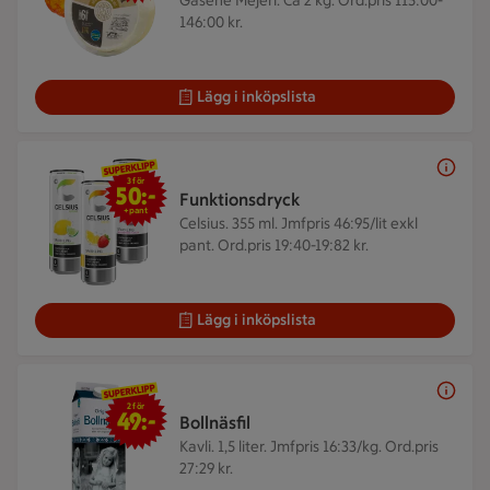
Gäsene Mejeri. Ca 2 kg.
Ord.pris 115:00-
146:00 kr.
Lägg i inköpslista
3 för 50 kr +pant
3 för
50:-
Funktionsdryck
+pant
Celsius. 355 ml.
Jmfpris 46:95/lit exkl
pant. Ord.pris 19:40-19:82 kr.
Lägg i inköpslista
2 för 49 kr
2 för
49:-
Bollnäsfil
Kavli. 1,5 liter.
Jmfpris 16:33/kg. Ord.pris
27:29 kr.