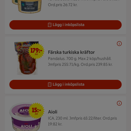
Ord.pris 26:72 kr.
Lägg i inköpslista
179 kr/st
179:-
Färska turkiska kräftor
/st
Pandalus. 700 g.
Max 2 köp/hushåll.
Jmfpris 255:71/kg. Ord.pris 239:85 kr.
Lägg i inköpslista
15 kr/st
15:-
Aioli
/st
ICA. 230 ml.
Jmfpris 65:22/liter. Ord.pris
19:82 kr.