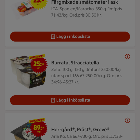
25:-
Färgmixade småtomater i ask
/st
ICA. Spanien/Marocko. 350 g.
Jmfpris
71:43/kg. Ord.pris 30:50 kr.
Lägg i inköpslista
25 kr/st
25:-
Burrata, Stracciatella
/st
Zeta. 100 g, 150 g.
Jmfpris 250:00/kg
utan spad, 166:67-250:00/kg. Ord.pris
34:96-45:37 kr.
Lägg i inköpslista
89 kr/kg
89:-
Herrgård®, Präst®, Grevé®
/kg
Arla Ko. Ca 667-730 g.
Ord.pris 117:38-