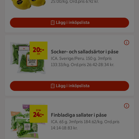
25:00/kg. Ord.pris 6:92 kr.
Lägg i inköpslista
20 kr/st
20:-
Socker- och salladsärtor i påse
/st
ICA. Sverige/Peru. 150 g.
Jmfpris
133:33/kg. Ord.pris 26:42-28:34 kr.
Lägg i inköpslista
2 för 24 kr
2 för
24:-
Finbladiga sallater i påse
ICA. 65 g.
Jmfpris 184:62/kg. Ord.pris
14:14-18:83 kr.