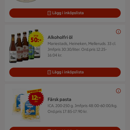
Lägg i inköpslista
5 för 50 kr
5 för
Alkoholfri öl
50:-
Mariestads, Heineken, Melleruds. 33 cl.
Jmfpris 30:30/liter. Ord.pris 12:25-
16:04 kr.
Lägg i inköpslista
12 kr/st
12:-
Färsk pasta
/st
ICA. 200-250 g.
Jmfpris 48:00-60:00/kg.
Ord.pris 17:85-17:90 kr.