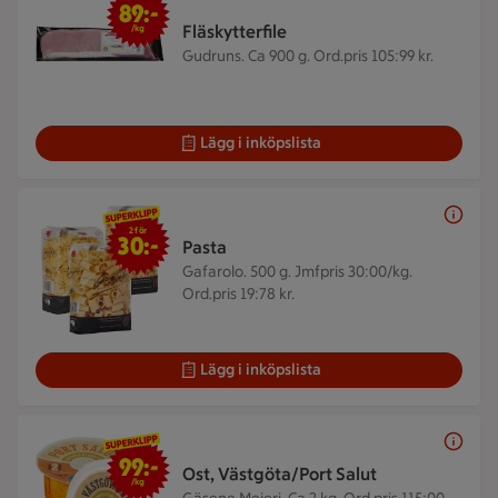
89:-
Fläskytterfile
/kg
Gudruns. Ca 900 g.
Ord.pris 105:99 kr.
Lägg i inköpslista
2 för 30 kr
2 för
30:-
Pasta
Gafarolo. 500 g.
Jmfpris 30:00/kg.
Ord.pris 19:78 kr.
Lägg i inköpslista
99 kr/kg
99:-
Ost, Västgöta/Port Salut
/kg