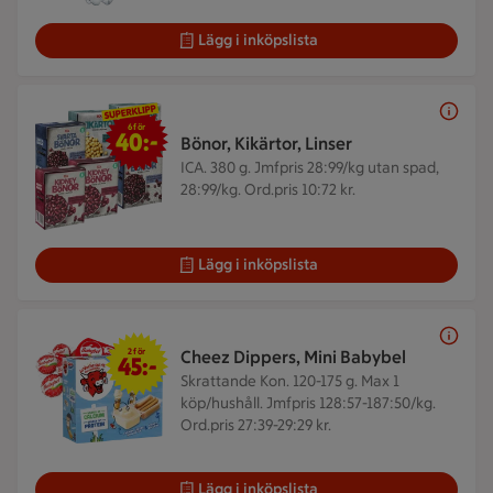
Lägg i inköpslista
6 för 40 kr
6 för
40:-
Bönor, Kikärtor, Linser
ICA. 380 g.
Jmfpris 28:99/kg utan spad,
28:99/kg. Ord.pris 10:72 kr.
Lägg i inköpslista
2 för 45 kr
2 för
Cheez Dippers, Mini Babybel
45:-
Skrattande Kon. 120-175 g.
Max 1
köp/hushåll. Jmfpris 128:57-187:50/kg.
Ord.pris 27:39-29:29 kr.
Lägg i inköpslista