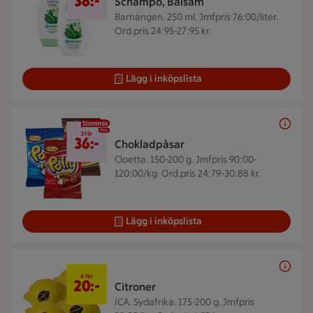
38:-
Schampo, Balsam
Barnängen. 250 ml.
Jmfpris 76:00/liter.
Ord.pris 24:95-27:95 kr.
Lägg i inköpslista
2 för 36 kr
2 för
36:-
Chokladpåsar
Cloetta. 150-200 g.
Jmfpris 90:00-
120:00/kg. Ord.pris 24:79-30:88 kr.
Lägg i inköpslista
4 för 20 kr
4 för
20:-
Citroner
ICA. Sydafrika. 175-200 g.
Jmfpris