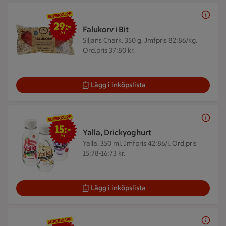
29 kr/st
29:-
Falukorv i Bit
/st
Siljans Chark. 350 g.
Jmfpris 82:86/kg.
Ord.pris 37:80 kr.
Lägg i inköpslista
15 kr/st
15:-
Yalla, Drickyoghurt
/st
Yalla. 350 ml.
Jmfpris 42:86/l. Ord.pris
15:78-16:73 kr.
Lägg i inköpslista
89 kr/kg