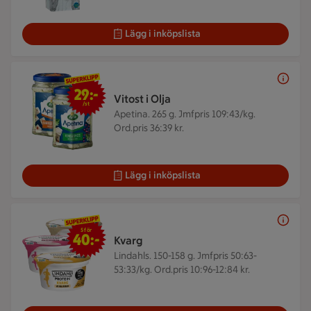
Lägg i inköpslista
29 kr/st
29:-
Vitost i Olja
/st
Apetina. 265 g.
Jmfpris 109:43/kg.
Ord.pris 36:39 kr.
Lägg i inköpslista
5 för 40 kr
5 för
40:-
Kvarg
Lindahls. 150-158 g.
Jmfpris 50:63-
53:33/kg. Ord.pris 10:96-12:84 kr.