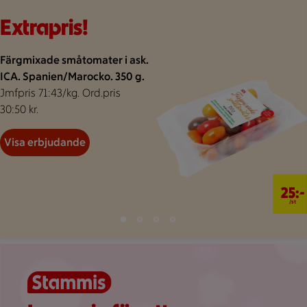
Bakgrund för extrapris
Visar 62 erbjudanden
Bildspel med 4 bilder.
Extrapris!
Färgmixade småtomater i ask.
ICA. Spanien/Marocko. 350 g.
Jmfpris 71:43/kg. Ord.pris
30:50 kr.
Visa erbjudande
25 kr/st
25:-
/st
Bild 1 av 4
Bild 2 av 4
Bild 3 av 4
Bild 4 av 4
Visar bild 1 av 4