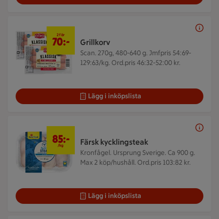
2 för 70 kr
2 för
70:-
Grillkorv
Scan. 270g, 480-640 g.
Jmfpris 54:69-
129:63/kg. Ord.pris 46:32-52:00 kr.
Lägg i inköpslista
85 kr/kg
85:-
Färsk kycklingsteak
/kg
Kronfågel. Ursprung Sverige. Ca 900 g.
Max 2 köp/hushåll. Ord.pris 103:82 kr.
Lägg i inköpslista