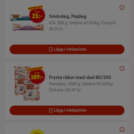
2 för 35 kr
2 för
35:-
Smördeg, Pajdeg
ICA. 280 g.
Jmfpris 62:50/kg. Ord.pris
30:21 kr.
Lägg i inköpslista
2 för 189 kr
2 för
189:-
Frysta räkor med skal 80/100
Pandalus. 1000 g.
Jmfpris 94:50/kg.
Ord.pris 135:47 kr.
Lägg i inköpslista
4 för 50 kr
4 för