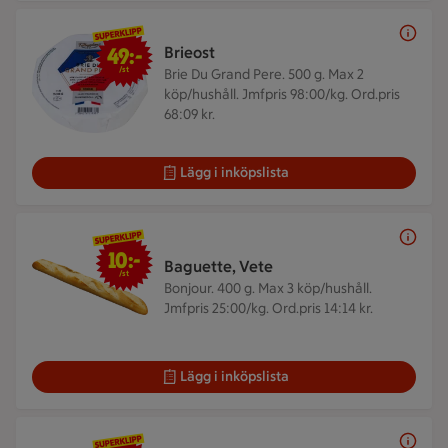
49 kr/st
49:-
Brieost
/st
Brie Du Grand Pere. 500 g.
Max 2
köp/hushåll. Jmfpris 98:00/kg. Ord.pris
68:09 kr.
Lägg i inköpslista
10 kr/st
10:-
Baguette, Vete
/st
Bonjour. 400 g.
Max 3 köp/hushåll.
Jmfpris 25:00/kg. Ord.pris 14:14 kr.
Lägg i inköpslista
49 kr/st