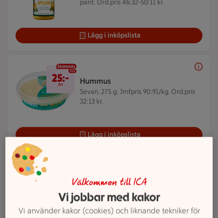
pant. Ord.pris 46:32-50:11 kr.
Lägg i inköpslista
25 kr/st
25:-
Hummus
/st
Sevan. 275 g.
Jmfpris 90:91/kg. Ord.pris
32:13 kr.
Lägg i inköpslista
ICAs reklamfilmer
Välkommen till ICA
Veckans reklamfilm
Vi jobbar med kakor
Vi använder kakor (cookies) och liknande tekniker för