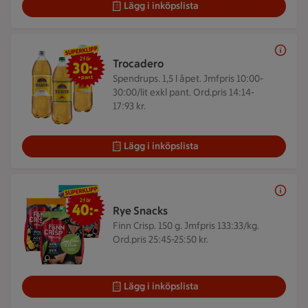
Lägg i inköpslista
2 för 30 kr +pant
2 för
Trocadero
30:-
Spendrups. 1,5 l åpet.
Jmfpris 10:00-
+pant
30:00/lit exkl pant. Ord.pris 14:14-
17:93 kr.
Lägg i inköpslista
2 för 40 kr
2 för
40:-
Rye Snacks
Finn Crisp. 150 g.
Jmfpris 133:33/kg.
Ord.pris 25:45-25:50 kr.
Lägg i inköpslista