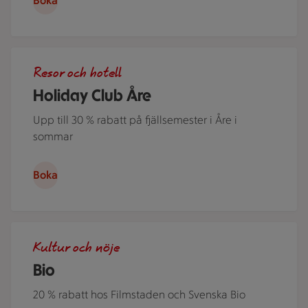
Boka
Flera personer i kajak på Åresjön en härlig sommardag. Jus
Resor och hotell
Holiday Club Åre
Upp till 30 % rabatt på fjällsemester i Åre i
sommar
Boka
Människor i en nedsläckt biosalong.
Kultur och nöje
Bio
20 % rabatt hos Filmstaden och Svenska Bio