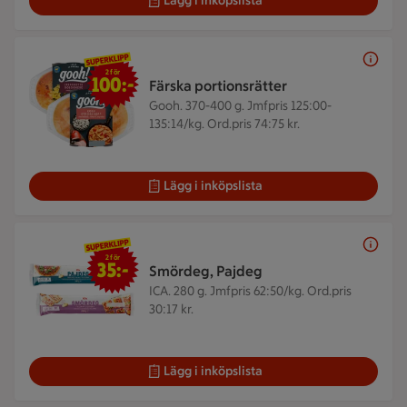
Lägg i inköpslista
2 för 100 kr
2 för
100:-
Färska portionsrätter
Gooh. 370-400 g.
Jmfpris 125:00-
135:14/kg. Ord.pris 74:75 kr.
Lägg i inköpslista
2 för 35 kr
2 för
35:-
Smördeg, Pajdeg
ICA. 280 g.
Jmfpris 62:50/kg. Ord.pris
30:17 kr.
Lägg i inköpslista