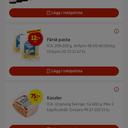
Lägg i inköpslista
12 kr/st
12:-
Färsk pasta
/st
ICA. 200-250 g.
Jmfpris 48:00-60:00/kg.
Ord.pris 20:72-21:67 kr.
Lägg i inköpslista
75 kr/kg
75:-
Kassler
/kg
ICA. Ursprung Sverige. Ca 600 g.
Max 2
köp/hushåll. Ord.pris 99:37-103:15 kr.