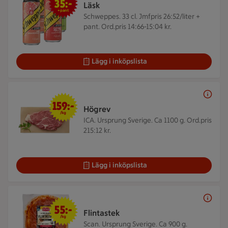
35:-
Läsk
+pant
Schweppes. 33 cl.
Jmfpris 26:52/liter +
pant. Ord.pris 14:66-15:04 kr.
Lägg i inköpslista
159 kr/kg
159:-
Högrev
/kg
ICA. Ursprung Sverige. Ca 1100 g.
Ord.pris
215:12 kr.
Lägg i inköpslista
55 kr/kg
55:-
Flintastek
/kg
Scan. Ursprung Sverige. Ca 900 g.