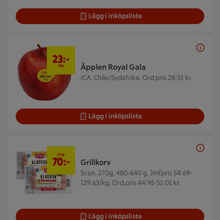
Lägg i inköpslista
23 kr/kg
23:-
Äpplen Royal Gala
/kg
ICA. Chile/Sydafrika.
Ord.pris 28:51 kr.
Lägg i inköpslista
2 för 70 kr
2 för
70:-
Grillkorv
Scan. 270g, 480-640 g.
Jmfpris 54:69-
129:63/kg. Ord.pris 44:95-51:01 kr.
Lägg i inköpslista