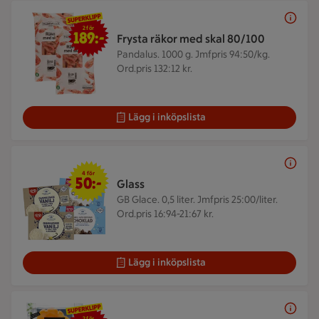
2 för 189 kr
2 för
189:-
Frysta räkor med skal 80/100
Pandalus. 1000 g.
Jmfpris 94:50/kg.
Ord.pris 132:12 kr.
Lägg i inköpslista
4 för 50 kr
4 för
50:-
Glass
GB Glace. 0,5 liter.
Jmfpris 25:00/liter.
Ord.pris 16:94-21:67 kr.
Lägg i inköpslista
2 för 75 kr
2 för