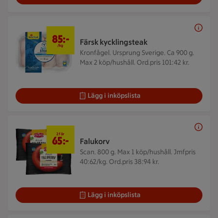
85 kr/kg
85:-
Färsk kycklingsteak
/kg
Kronfågel. Ursprung Sverige. Ca 900 g.
Max 2 köp/hushåll. Ord.pris 101:42 kr.
Lägg i inköpslista
2 för 65 kr
2 för
65:-
Falukorv
Scan. 800 g.
Max 1 köp/hushåll. Jmfpris
40:62/kg. Ord.pris 38:94 kr.
Lägg i inköpslista