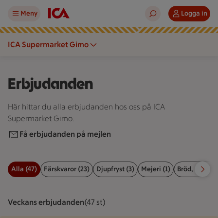
Meny
Logga in
ICA Supermarket Gimo
Erbjudanden
Här hittar du alla erbjudanden hos oss på ICA
Supermarket Gimo.
Få erbjudanden på mejlen
Alla (47)
Färskvaror (23)
Djupfryst (3)
Mejeri (1)
Bröd, kex & b
Filter för erbjudanden
Veckans erbjudanden
Visar 47 st stycken
(47 st)