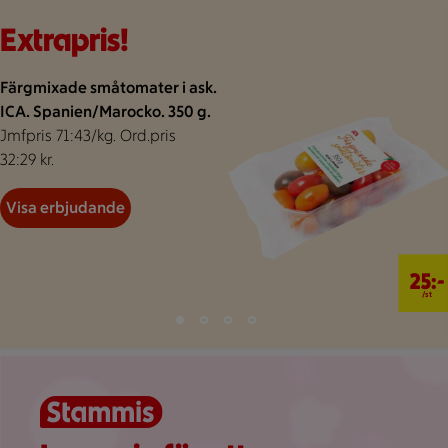
Bakgrund för extrapris
Visar 47 erbjudanden
Bildspel med 4 bilder.
Extrapris!
Färgmixade småtomater i ask.
ICA. Spanien/Marocko. 350 g.
Jmfpris 71:43/kg. Ord.pris
32:29 kr.
Visa erbjudande
25 kr/st
25:-
/st
Bild 1 av 4
Bild 2 av 4
Bild 3 av 4
Bild 4 av 4
Visar bild 1 av 4