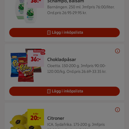
38:-
Schampo, Balsam
Barnängen. 250 ml.
Jmfpris 76:00/liter.
Ord.pris 26:95-29:95 kr.
Lägg i inköpslista
2 för 36 kr
2 för
36:-
Chokladpåsar
Cloetta. 150-200 g.
Jmfpris 90:00-
120:00/kg. Ord.pris 26:69-33:35 kr.
Lägg i inköpslista
4 för 20 kr
4 för
20:-
Citroner
ICA. Sydafrika. 175-200 g.
Jmfpris