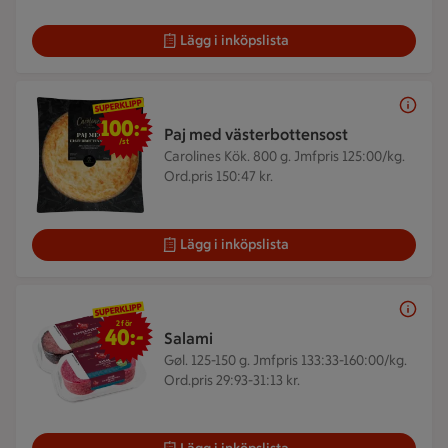
Lägg i inköpslista
100 kr/st
100:-
Paj med västerbottensost
/st
Carolines Kök. 800 g.
Jmfpris 125:00/kg.
Ord.pris 150:47 kr.
Lägg i inköpslista
2 för 40 kr
2 för
40:-
Salami
Gøl. 125-150 g.
Jmfpris 133:33-160:00/kg.
Ord.pris 29:93-31:13 kr.