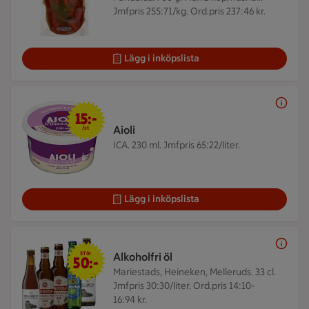
Jmfpris 255:71/kg. Ord.pris 237:46 kr.
Lägg i inköpslista
15 kr/st
15:-
Aioli
/st
ICA. 230 ml.
Jmfpris 65:22/liter.
Lägg i inköpslista
5 för 50 kr
5 för
Alkoholfri öl
50:-
Mariestads, Heineken, Melleruds. 33 cl.
Jmfpris 30:30/liter. Ord.pris 14:10-
16:94 kr.