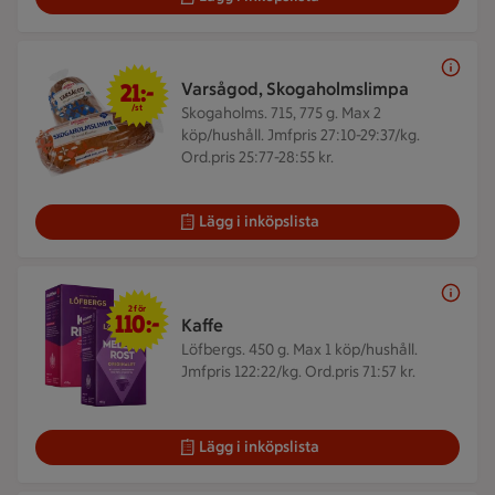
21 kr/st
21:-
Varsågod, Skogaholmslimpa
/st
Skogaholms. 715, 775 g.
Max 2
köp/hushåll. Jmfpris 27:10-29:37/kg.
Ord.pris 25:77-28:55 kr.
Lägg i inköpslista
2 för 110 kr
2 för
110:-
Kaffe
Löfbergs. 450 g.
Max 1 köp/hushåll.
Jmfpris 122:22/kg. Ord.pris 71:57 kr.
Lägg i inköpslista