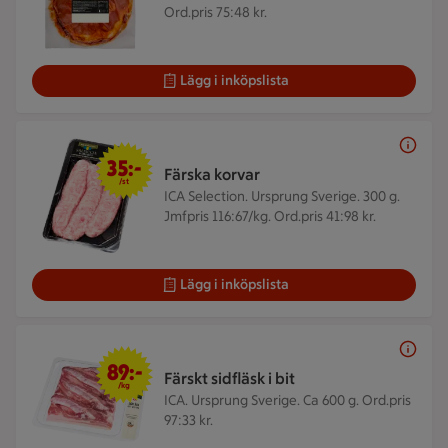
Ord.pris 75:48 kr.
Lägg i inköpslista
35 kr/st
35:-
Färska korvar
/st
ICA Selection. Ursprung Sverige. 300 g.
Jmfpris 116:67/kg. Ord.pris 41:98 kr.
Lägg i inköpslista
89 kr/kg
89:-
Färskt sidfläsk i bit
/kg
ICA. Ursprung Sverige. Ca 600 g.
Ord.pris
97:33 kr.