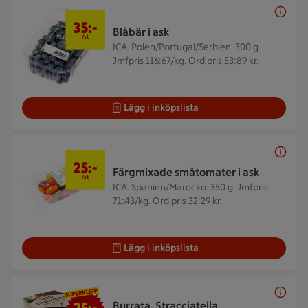
35 kr/st
35:-
Blåbär i ask
/st
ICA. Polen/Portugal/Serbien. 300 g.
Jmfpris 116:67/kg. Ord.pris 53:89 kr.
Lägg i inköpslista
25 kr/st
25:-
Färgmixade småtomater i ask
/st
ICA. Spanien/Marocko. 350 g.
Jmfpris
71:43/kg. Ord.pris 32:29 kr.
Lägg i inköpslista
25 kr/st
Burrata, Stracciatella