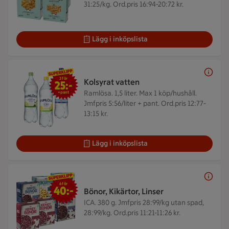
31:25/kg. Ord.pris 16:94-20:72 kr.
Lägg i inköpslista
3 för 25 kr
3 för
Kolsyrat vatten
25:-
Ramlösa. 1,5 liter.
Max 1 köp/hushåll.
+pant
Jmfpris 5:56/liter + pant. Ord.pris 12:77-
13:15 kr.
Lägg i inköpslista
6 för 40 kr
6 för
40:-
Bönor, Kikärtor, Linser
ICA. 380 g.
Jmfpris 28:99/kg utan spad,
28:99/kg. Ord.pris 11:21-11:26 kr.