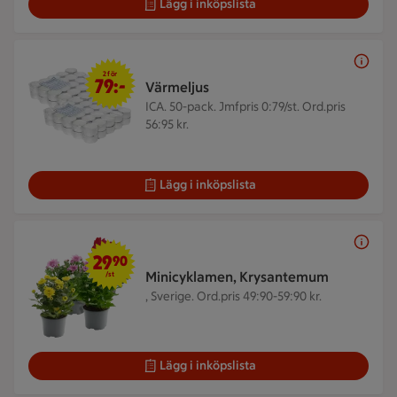
Lägg i inköpslista
2 för 79 kr
2 för
79:-
Värmeljus
ICA. 50-pack.
Jmfpris 0:79/st. Ord.pris
56:95 kr.
Lägg i inköpslista
29,90 kr/st
29
90
Minicyklamen, Krysantemum
/st
, Sverige.
Ord.pris 49:90-59:90 kr.
Lägg i inköpslista