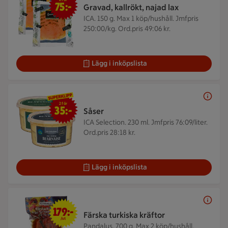
75:-
Gravad, kallrökt, najad lax
ICA. 150 g.
Max 1 köp/hushåll. Jmfpris
250:00/kg. Ord.pris 49:06 kr.
Lägg i inköpslista
2 för 35 kr
2 för
35:-
Såser
ICA Selection. 230 ml.
Jmfpris 76:09/liter.
Ord.pris 28:18 kr.
Lägg i inköpslista
179 kr/st
179:-
Färska turkiska kräftor
/st
Pandalus. 700 g.
Max 2 köp/hushåll.