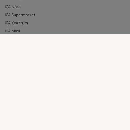
ICA Nära
ICA Supermarket
ICA Kvantum
ICA Maxi
Utvalda leverantörer
Annonsera
Jobba på ICA
Hållbarhet
ICA Stiftelsen
En god morgondag
Kundservice
Reklamera
Återkallelser
Spärra eller beställ nytt ICA-kort