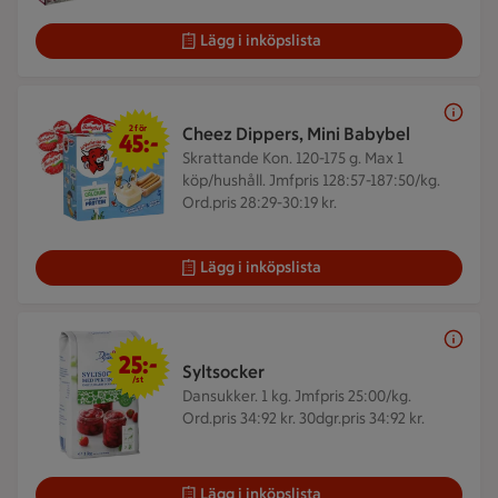
Lägg i inköpslista
2 för 45 kr
2 för
Cheez Dippers, Mini Babybel
45:-
Skrattande Kon. 120-175 g.
Max 1
köp/hushåll. Jmfpris 128:57-187:50/kg.
Ord.pris 28:29-30:19 kr.
Lägg i inköpslista
25 kr/st
25:-
Syltsocker
/st
Dansukker. 1 kg.
Jmfpris 25:00/kg.
Ord.pris 34:92 kr. 30dgr.pris 34:92 kr.
Lägg i inköpslista