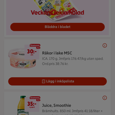
Veckans reklamblad
Bläddra i bladet
30 kr/st
30:-
Räkor i lake MSC
/st
ICA. 170 g.
Jmfpris 176:47/kg utan spad.
Ord.pris 38:76 kr.
Lägg i inköpslista
35 kr/+pant
35:-
Juice, Smoothie
+pant
Brämhults. 850 ml.
Jmfpris 41:18/liter +