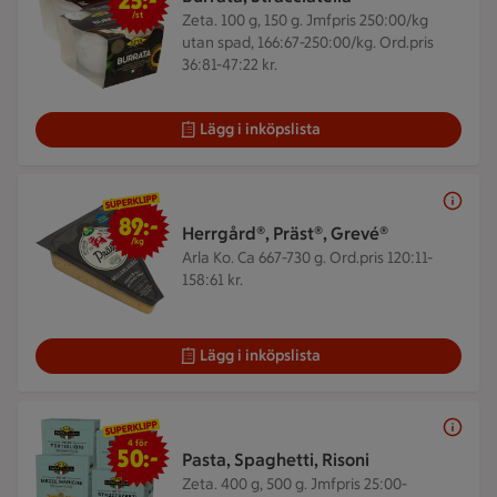
25:-
/st
Zeta. 100 g, 150 g.
Jmfpris 250:00/kg
utan spad, 166:67-250:00/kg. Ord.pris
36:81-47:22 kr.
Lägg i inköpslista
89 kr/kg
89:-
Herrgård®, Präst®, Grevé®
/kg
Arla Ko. Ca 667-730 g.
Ord.pris 120:11-
158:61 kr.
Lägg i inköpslista
4 för 50 kr
4 för
50:-
Pasta, Spaghetti, Risoni
Zeta. 400 g, 500 g.
Jmfpris 25:00-