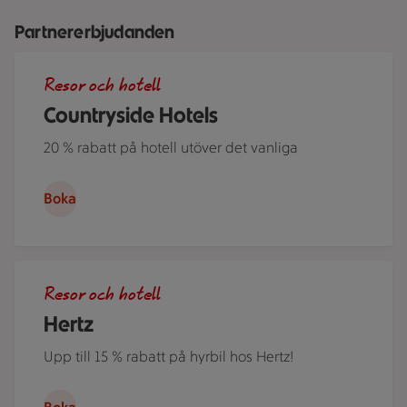
Partnererbjudanden
Roserrsbergs slottshotell, ett av de hotell som ingår i Cou
Resor och hotell
Countryside Hotels
20 % rabatt på hotell utöver det vanliga
Boka
Ett par står i ett somrigt Sverige lutade över motorhuven på
Resor och hotell
Hertz
Upp till 15 % rabatt på hyrbil hos Hertz!