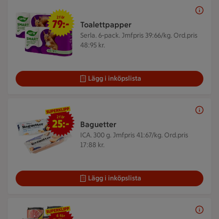
2 för 79 kr
2 för
79:-
Toalettpapper
Serla. 6-pack.
Jmfpris 39:66/kg. Ord.pris
48:95 kr.
Lägg i inköpslista
2 för 25 kr
2 för
25:-
Baguetter
ICA. 300 g.
Jmfpris 41:67/kg. Ord.pris
17:88 kr.
Lägg i inköpslista
4 för 35 kr
4 för