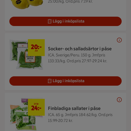
25:00/kg. Ord.pris 7:19 kr.
Lägg i inköpslista
20 kr/st
20:-
Socker- och salladsärtor i påse
/st
ICA. Sverige/Peru. 150 g.
Jmfpris
133:33/kg. Ord.pris 27:97-29:24 kr.
Lägg i inköpslista
2 för 24 kr
2 för
24:-
Finbladiga sallater i påse
ICA. 65 g.
Jmfpris 184:62/kg. Ord.pris
15:99-20:72 kr.