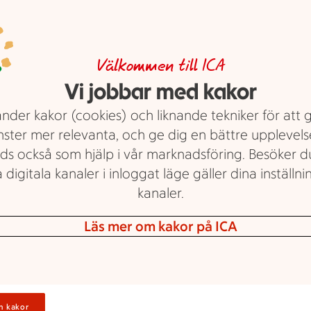
Rosa bakgrund med mörk- och l
Stammispris!
Logga in för a
Välkommen till ICA
Räkor i lake MSC. ICA. 170 g.
Jmf
Vi jobbar med kakor
dina personl
176:47/kg utan spad. Ord.pris 40:
erbjudanden
nder kakor (cookies) och liknande tekniker för att 
Visa erbjudande
nster mer relevanta, och ge dig en bättre upplevels
ds också som hjälp i vår marknadsföring. Besöker 
 digitala kanaler i inloggat läge gäller dina inställnin
kanaler.
Läs mer om kakor på ICA
25 kr/st
25:-
Logga in
/st
v 4
n kakor