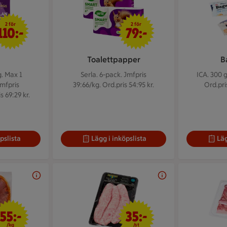
2 för 110 kr
2 för 79 kr
2 för
2 för
110:-
79:-
Toalettpapper
B
g.
Max 1
Serla. 6-pack.
Jmfpris
ICA. 300 
Jmfpris
39:66/kg. Ord.pris 54:95 kr.
Ord.pri
s 69:29 kr.
pslista
Lägg i inköpslista
Läg
55 kr/kg
35 kr/st
55:-
35:-
/kg
/st