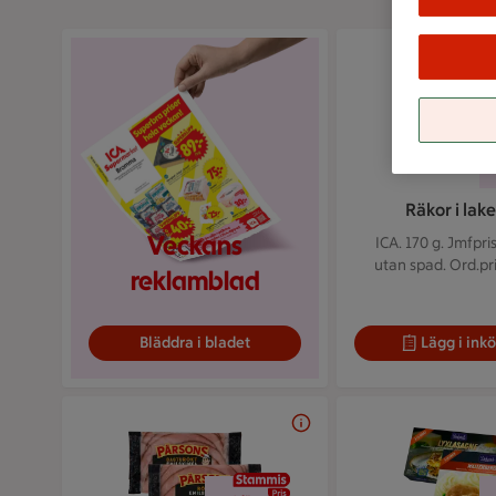
Räkor i lak
Veckans
ICA. 170 g.
Jmfpris
utan spad. Ord.pri
reklamblad
Bläddra i bladet
Lägg i inkö
2 för 38 kr