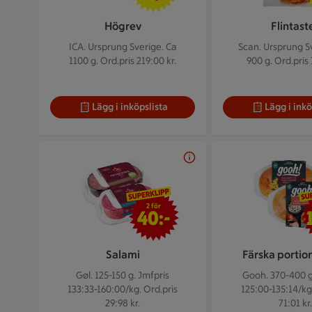
Högrev
Flintast
ICA. Ursprung Sverige. Ca
Scan. Ursprung S
1100 g.
Ord.pris 219:00 kr.
900 g.
Ord.pris 
Lägg i inköpslista
Lägg i inkö
2 för 40 kr
2 för
40:-
Salami
Färska portio
Gøl. 125-150 g.
Jmfpris
Gooh. 370-400 
133:33-160:00/kg. Ord.pris
125:00-135:14/kg
29:98 kr.
71:01 kr.