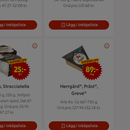
s 47:27-52:00 kr.
Ord.pris 110:68 kr.
g i inköpslista
Lägg i inköpslista
25 kr/st
89 kr/kg
25:-
89:-
/st
/kg
, Stracciatella
Herrgård®, Präst®,
Grevé®
 g, 150 g.
Jmfpris
utan spad, 166:67-
Arla Ko. Ca 667-730 g.
g. Ord.pris 35:91-
Ord.pris 127:94-152:18 kr.
47:27 kr.
g i inköpslista
Lägg i inköpslista