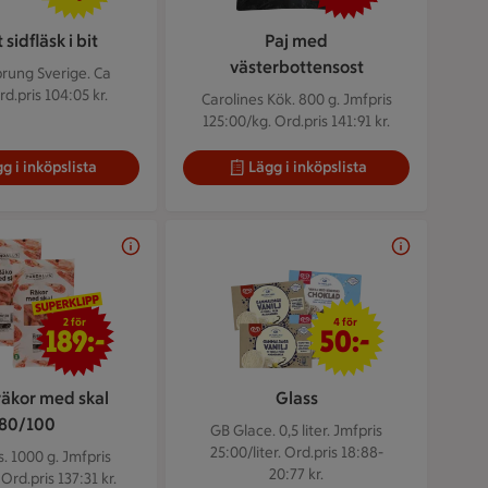
 sidfläsk i bit
Paj med
västerbottensost
prung Sverige. Ca
rd.pris 104:05 kr.
Carolines Kök. 800 g.
Jmfpris
125:00/kg. Ord.pris 141:91 kr.
g i inköpslista
Lägg i inköpslista
2 för 189 kr
4 för 50 kr
2 för
4 för
189:-
50:-
räkor med skal
Glass
80/100
GB Glace. 0,5 liter.
Jmfpris
25:00/liter. Ord.pris 18:88-
. 1000 g.
Jmfpris
20:77 kr.
Ord.pris 137:31 kr.