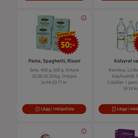
4 för 50 kr
4 för
50:-
Pasta, Spaghetti, Risoni
Kolsyrat v
Zeta. 400 g, 500 g.
Jmfpris
Ramlösa. 1,5 lit
25:00-31:25/kg. Ord.pris
köp/hushåll. 
16:94-20:77 kr.
5:56/liter + pant
14:14 kr
Lägg i inköpslista
Lägg i inkö