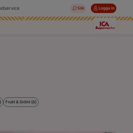
ndservice
Sök
Logga in
)
Frukt & Grönt (6)