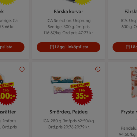
ek
Färska korvar
Färskt
verige. Ca
ICA Selection. Ursprung
ICA. Urs
75:66 kr.
Sverige. 300 g.
Jmfpris
600 g.
O
116:67/kg. Ord.pris 47:27 kr.
pslista
Lägg i inköpslista
Läg
2 för 100 kr
2 för 35 kr
2 för
2 för
100:-
35:-
nsrätter
Smördeg, Pajdeg
Frysta 
g.
Jmfpris
ICA. 280 g.
Jmfpris 62:50/kg.
. Ord.pris
Ord.pris 29:76-29:79 kr.
Pandalus
94:50/kg. 