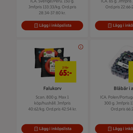
ICA. Sverige/Peru. 150 g.
ICA. 65 g.
Jmfpris 
Jmfpris 133:33/kg. Ord.pris
Ord.pris 22:66-2
28:34-37:80 kr.
Lägg i inköpslista
Lägg i inkö
2 för 65 kr
2 för
65:-
Falukorv
Blåbär i 
Scan. 800 g.
Max 1
ICA. Polen/Portug
köp/hushåll. Jmfpris
300 g.
Jmfpris 1
40:62/kg. Ord.pris 42:54 kr.
Ord.pris 66:2
Lägg i inköpslista
Lägg i inkö