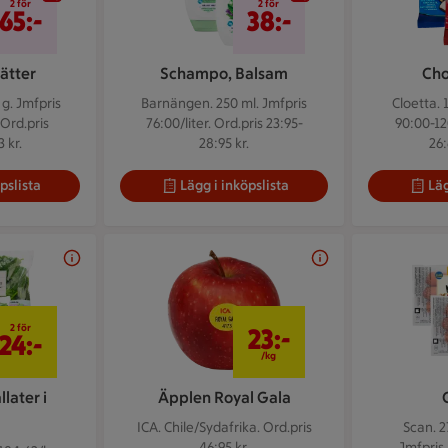
2 för
2 för
65:-
38:-
ätter
Schampo, Balsam
Cho
 g.
Jmfpris
Barnängen. 250 ml.
Jmfpris
Cloetta. 
 Ord.pris
76:00/liter. Ord.pris 23:95-
90:00-12
 kr.
28:95 kr.
26:
pslista
Lägg i inköpslista
Läg
2 för 24 kr
23 kr/kg
2 för
23:-
24:-
/kg
later i
Äpplen Royal Gala
ICA. Chile/Sydafrika.
Ord.pris
Scan. 2
46:95 kr.
Jmfpris 