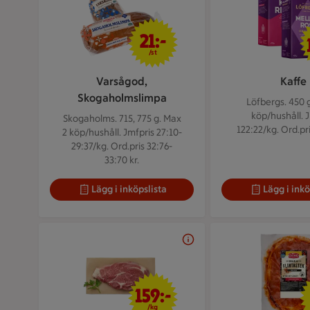
21 kr/st
21:-
/st
Varsågod,
Kaffe
Skogaholmslimpa
Löfbergs. 450 
köp/hushåll. 
Skogaholms. 715, 775 g.
Max
122:22/kg. Ord.pri
2 köp/hushåll. Jmfpris 27:10-
29:37/kg. Ord.pris 32:76-
33:70 kr.
Lägg i inköpslista
Lägg i inkö
159 kr/kg
159:-
/kg