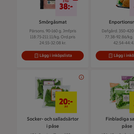
2 för
38:-
Smörgåsmat
Enportionsr
Pärsons. 90-160 g.
Jmfpris
Dafgård. 350-420
118:75-211:11/kg. Ord.pris
77:38-92:86/kg.
24:55-32:08 kr.
42:54-44:43
Lägg i inköpslista
Lägg i inkö
20 kr/st
20:-
/st
Socker- och salladsärtor
Finbladiga sal
i påse
påse