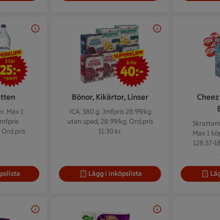
3 för 25 kr
6 för 40 kr
3 för
6 för
25:-
40:-
+pant
atten
Bönor, Kikärtor, Linser
Cheez 
er.
Max 1
ICA. 380 g.
Jmfpris 28:99/kg
Jmfpris
utan spad, 28:99/kg. Ord.pris
Skrattand
. Ord.pris
11:30 kr.
Max 1 köp
.
128:57-18
pslista
Lägg i inköpslista
Läg