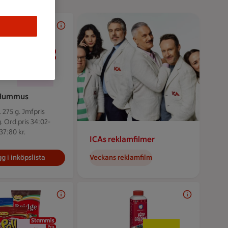
25 kr/st
25:-
/st
Hummus
 275 g.
Jmfpris
. Ord.pris 34:02-
37:80 kr.
ICAs reklamfilmer
g i inköpslista
Veckans reklamfilm
2 för 36 kr
23 kr/st