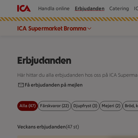
Handla online
Erbjudanden
Catering
I
ICA Supermarket Bromma
Erbjudanden
Här hittar du alla erbjudanden hos oss på ICA Superm
Få erbjudanden på mejlen
Alla (47)
Färskvaror (22)
Djupfryst (3)
Mejeri (2)
Bröd, k
Filter för erbjudanden
Veckans erbjudanden
Visar 47 st stycken
(47 st)