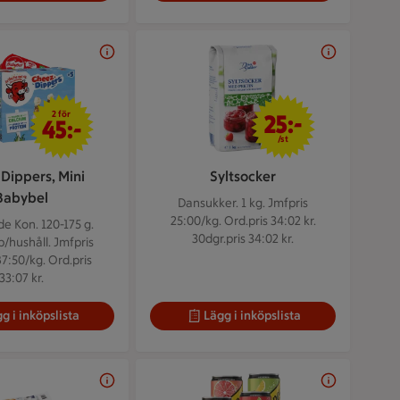
2 för 45 kr
25 kr/st
2 för
25:-
45:-
/st
Dippers, Mini
Syltsocker
Babybel
Dansukker. 1 kg.
Jmfpris
25:00/kg. Ord.pris 34:02 kr.
e Kon. 120-175 g.
30dgr.pris 34:02 kr.
/hushåll. Jmfpris
7:50/kg. Ord.pris
33:07 kr.
g i inköpslista
Lägg i inköpslista