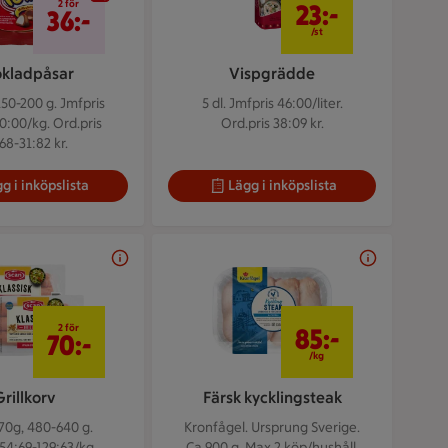
2 för
23:-
36:-
/st
kladpåsar
Vispgrädde
150-200 g.
Jmfpris
5 dl.
Jmfpris 46:00/liter.
0:00/kg. Ord.pris
Ord.pris 38:09 kr.
68-31:82 kr.
g i inköpslista
Lägg i inköpslista
2 för 70 kr
85 kr/kg
2 för
85:-
70:-
/kg
Grillkorv
Färsk kycklingsteak
70g, 480-640 g.
Kronfågel. Ursprung Sverige.
54:69-129:63/kg.
Ca 900 g.
Max 2 köp/hushåll.