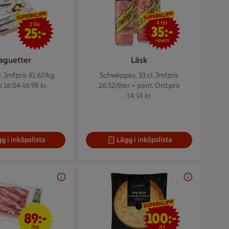
2 för 25 kr
4 för 35 kr
4 för
2 för
35:-
25:-
+pant
aguetter
Läsk
g.
Jmfpris 41:67/kg.
Schweppes. 33 cl.
Jmfpris
s 16:04-16:98 kr.
26:52/liter + pant. Ord.pris
14:14 kr.
g i inköpslista
Lägg i inköpslista
89 kr/kg
100 kr/st
89:-
100:-
/kg
/st