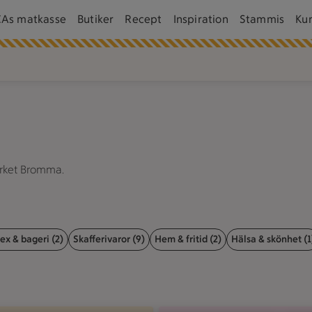
CAs matkasse
Butiker
Recept
Inspiration
Stammis
Ku
arket Bromma.
ex & bageri (2)
Skafferivaror (9)
Hem & fritid (2)
Hälsa & skönhet (1