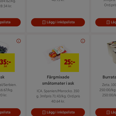
184:62/kg.
Ord.pri
8:34 kr.
pslista
Lägg i inköpslista
Läg
35 kr/st
25 kr/st
35:-
25:-
/st
/st
ask
Färgmixade
Burrata
småtomater i ask
al/Serbien.
Zeta. 100
16:67/kg.
250:00/kg 
ICA. Spanien/Marocko. 350
0 kr.
250:00/k
g.
Jmfpris 71:43/kg. Ord.pris
40:64 kr.
pslista
Lägg i inköpslista
Läg