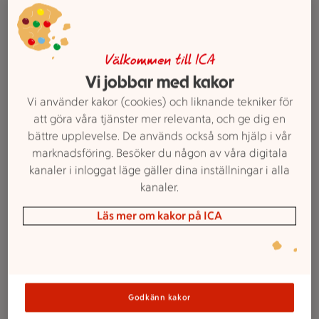
25:-
Pasta
ICA. 500 g.
Jmfpris 16:67/kg. Ord.pris
13:90 kr.
Välkommen till ICA
Vi jobbar med kakor
Lägg i inköpslista
Vi använder kakor (cookies) och liknande tekniker för
att göra våra tjänster mer relevanta, och ge dig en
bättre upplevelse. De används också som hjälp i vår
25 kr/st
25:-
marknadsföring. Besöker du någon av våra digitala
Ägg
/st
kanaler i inloggat läge gäller dina inställningar i alla
ICA. 15-pack.
Jmfpris 1:67/st.
kanaler.
Läs mer om kakor på ICA
Lägg i inköpslista
2 för 25 kr
2 för
25:-
Röd spetspaprika i påse
Godkänn kakor
ICA. Nederländerna. 200 g.
Jmfpris