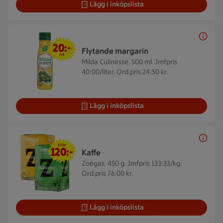
Lägg i inköpslista
20 kr/st
20:-
Flytande margarin
/st
Milda Culinesse. 500 ml.
Jmfpris
40:00/liter. Ord.pris 24:50 kr.
Lägg i inköpslista
2 för 120 kr
2 för
120:-
Kaffe
Zoégas. 450 g.
Jmfpris 133:33/kg.
Ord.pris 76:00 kr.
Lägg i inköpslista