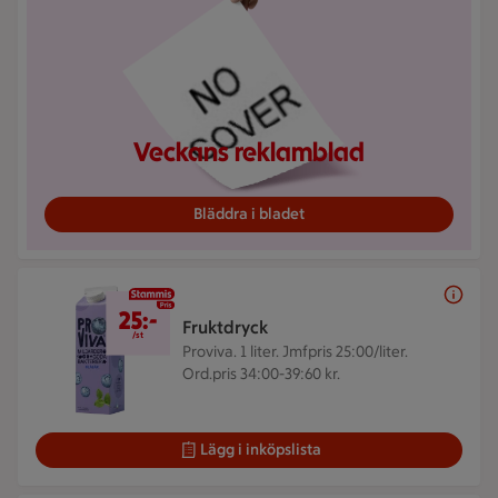
Veckans reklamblad
Bläddra i bladet
25 kr/st
25:-
Fruktdryck
/st
Proviva. 1 liter.
Jmfpris 25:00/liter.
Ord.pris 34:00-39:60 kr.
Lägg i inköpslista