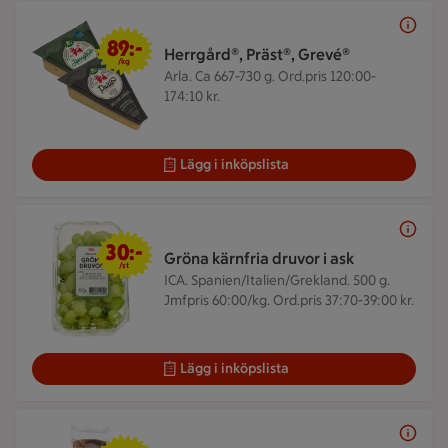
89 kr/kg
89:-
Herrgård®, Präst®, Grevé®
/kg
Arla. Ca 667-730 g.
Ord.pris 120:00-
174:10 kr.
Lägg i inköpslista
30 kr/st
30:-
Gröna kärnfria druvor i ask
/st
ICA. Spanien/Italien/Grekland. 500 g.
Jmfpris 60:00/kg. Ord.pris 37:70-39:00 kr.
Lägg i inköpslista
25 kr/st