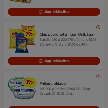
Lägg i inköpslista
3 för 79 kr
3 för
79:-
Chips, Jordnötsringar, Ostbågar
Estrella. 150 g, 200-275 g.
Jmfpris 95:76-
175:56/kg. Ord.pris 33:00-35:80 kr.
Lägg i inköpslista
19 kr/st
19:-
Philadelphiaost
/st
145-200 g.
Jmfpris 95:00-131:03/kg.
Ord.pris 22:60-31:10 kr.