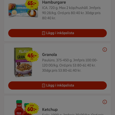
65:-
Hamburgare
/st
ICA. 720 g.
Max 2 köp/hushåll. Jmfpris
90:28/kg. Ord.pris 80:40 kr. 30dgr.pris
80:40 kr.
Lägg i inköpslista
45 kr/st
45:-
Granola
/st
Paulúns. 375-450 g.
Jmfpris 100:00-
120:00/kg. Ord.pris 53:80-61:40 kr.
30dgr.pris 53:80-61:40 kr.
Lägg i inköpslista
2 för 60 kr
2 för
60:-
Ketchup