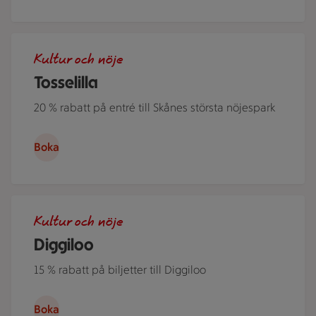
Barn som leker i vatten, vattenrutchkanor och karuseller. Ko
Kultur och nöje
Tosselilla
20 % rabatt på entré till Skånes största nöjespark
Boka
Bild i Diggiloos manér som listar alla artister som är med i 
Kultur och nöje
Diggiloo
15 % rabatt på biljetter till Diggiloo
Boka