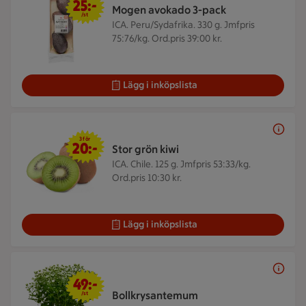
25:-
Mogen avokado 3-pack
/st
ICA. Peru/Sydafrika. 330 g.
Jmfpris
75:76/kg. Ord.pris 39:00 kr.
Lägg i inköpslista
3 för 20 kr
3 för
20:-
Stor grön kiwi
ICA. Chile. 125 g.
Jmfpris 53:33/kg.
Ord.pris 10:30 kr.
Lägg i inköpslista
49 kr/st
49:-
Bollkrysantemum
/st