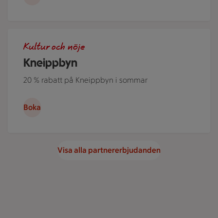
Kneippbyn avbildad med flygfoto där man ser många olika 
Kultur och nöje
Kneippbyn
20 % rabatt på Kneippbyn i sommar
Boka
Visa alla partnererbjudanden