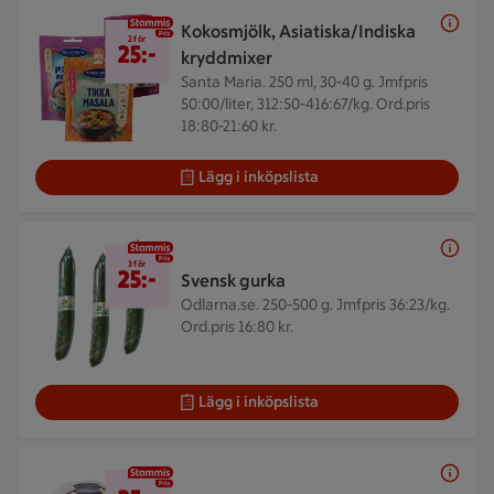
Kokosmjölk, Asiatiska/Indiska
2 för 25 kr
2 för
25:-
kryddmixer
Santa Maria. 250 ml, 30-40 g.
Jmfpris
50:00/liter, 312:50-416:67/kg. Ord.pris
18:80-21:60 kr.
Lägg i inköpslista
3 för 25 kr
3 för
25:-
Svensk gurka
Odlarna.se. 250-500 g.
Jmfpris 36:23/kg.
Ord.pris 16:80 kr.
Lägg i inköpslista
25 kr/st