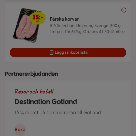
35 kr/st
35:-
Färska korvar
/st
ICA Selection. Ursprung Sverige. 300 g.
Jmfpris 116:67/kg. Ord.pris 41:50-41:60 kr.
Lägg i inköpslista
Partnererbjudanden
En av Destination Gotlands färjor far över ett spegelblank
Resor och hotell
Destination Gotland
15 % rabatt på sommarresan till Gotland
Boka