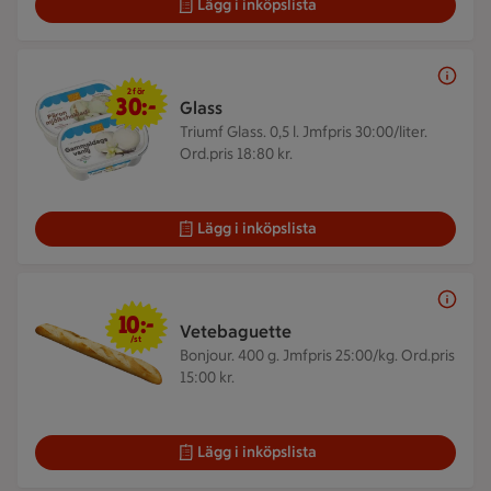
Lägg i inköpslista
2 för 30 kr
2 för
30:-
Glass
Triumf Glass. 0,5 l.
Jmfpris 30:00/liter.
Ord.pris 18:80 kr.
Lägg i inköpslista
10 kr/st
10:-
Vetebaguette
/st
Bonjour. 400 g.
Jmfpris 25:00/kg. Ord.pris
15:00 kr.
Lägg i inköpslista