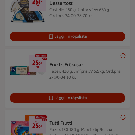
25:-
Dessertost
/st
Castello. 150 g.
Jmfpris 166:67/kg.
Ord.pris 34:00-38:70 kr.
Lägg i inköpslista
25 kr/st
25:-
Frukt-, Frökusar
/st
Fazer. 420 g.
Jmfpris 59:52/kg. Ord.pris
27:90-34:10 kr.
Lägg i inköpslista
3 för 25 kr
3 för
Tutti Frutti
25:-
Fazer. 150-180 g.
Max 1 köp/hushåll.