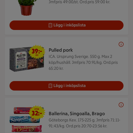
Jmfpris 49:00/st. Ord.pris 59:00 kr.
Lägg i inköpslista
39 kr/st
39:-
Pulled pork
/st
ICA. Ursprung Sverige. 550 g.
Max 2
köp/hushåll. Jmfpris 70:91/kg. Ord.pris
65:20 kr.
Lägg i inköpslista
2 för 32 kr
2 för
32:-
Ballerina, Singoalla, Brago
Göteborgs Kex. 175-225 g.
Jmfpris 71:11-
91:43/kg. Ord.pris 20:70-23:56 kr.