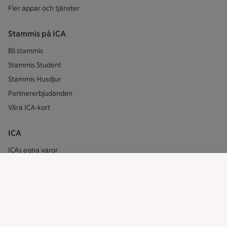
Fler appar och tjänster
Stammis på ICA
Bli stammis
Stammis Student
Stammis Husdjur
Partnererbjudanden
Våra ICA-kort
ICA
ICAs egna varor
ICA Gruppen
ICA Nära
ICA Supermarket
ICA Kvantum
ICA Maxi