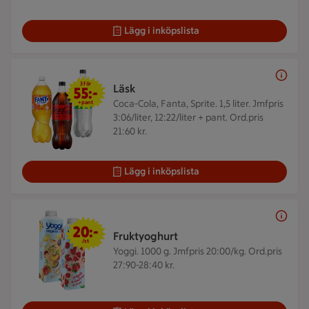
Lägg i inköpslista
3 för 55 kr
3 för
Läsk
55:-
Coca-Cola, Fanta, Sprite. 1,5 liter.
Jmfpris
+pant
3:06/liter, 12:22/liter + pant. Ord.pris
21:60 kr.
Lägg i inköpslista
20 kr/st
20:-
Fruktyoghurt
/st
Yoggi. 1000 g.
Jmfpris 20:00/kg. Ord.pris
27:90-28:40 kr.