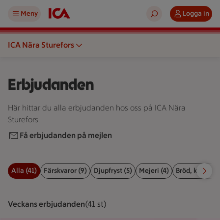
Meny
Logga in
ICA Nära Sturefors
Erbjudanden
Här hittar du alla erbjudanden hos oss på ICA Nära
Sturefors.
Få erbjudanden på mejlen
Alla (41)
Färskvaror (9)
Djupfryst (5)
Mejeri (4)
Bröd, kex & ba
Filter för erbjudanden
Veckans erbjudanden
Visar 41 st stycken
(41 st)