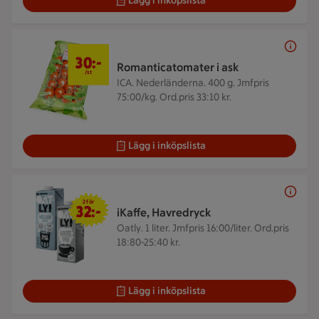
Lägg i inköpslista
30 kr/st
30:-
Romanticatomater i ask
/st
ICA. Nederländerna. 400 g.
Jmfpris
75:00/kg. Ord.pris 33:10 kr.
Lägg i inköpslista
2 för 32 kr
2 för
32:-
iKaffe, Havredryck
Oatly. 1 liter.
Jmfpris 16:00/liter. Ord.pris
18:80-25:40 kr.
Lägg i inköpslista