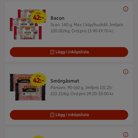
3 för 42 kr
3 för
42:-
Bacon
Scan. 140 g.
Max 1 köp/hushåll. Jmfpris
100:00/kg. Ord.pris 15:90-19:70 kr.
Lägg i inköpslista
2 för 42 kr
2 för
42:-
Smörgåsmat
Pärsons. 90-160 g.
Jmfpris 131:25-
233:33/kg. Ord.pris 29:20-33:00 kr.
Lägg i inköpslista
65 kr/st