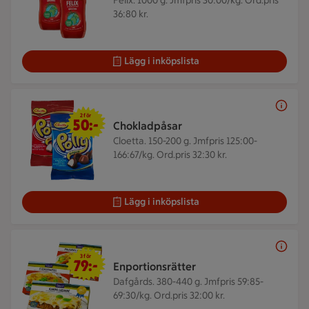
Felix. 1000 g.
Jmfpris 30:00/kg. Ord.pris
36:80 kr.
Lägg i inköpslista
2 för 50 kr
2 för
50:-
Chokladpåsar
Cloetta. 150-200 g.
Jmfpris 125:00-
166:67/kg. Ord.pris 32:30 kr.
Lägg i inköpslista
3 för 79 kr
3 för
79:-
Enportionsrätter
Dafgårds. 380-440 g.
Jmfpris 59:85-
69:30/kg. Ord.pris 32:00 kr.