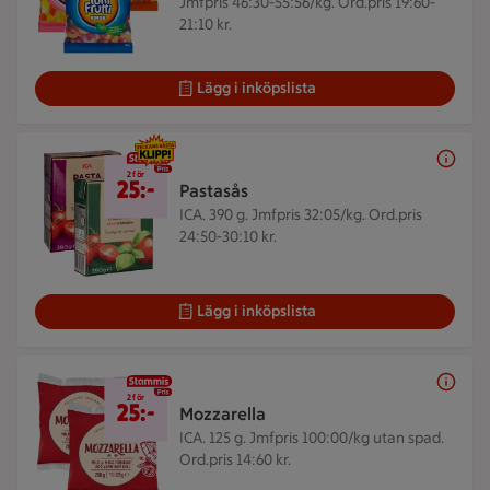
Jmfpris 46:30-55:56/kg. Ord.pris 19:60-
21:10 kr.
Lägg i inköpslista
2 för 25 kr
2 för
25:-
Pastasås
ICA. 390 g.
Jmfpris 32:05/kg. Ord.pris
24:50-30:10 kr.
Lägg i inköpslista
2 för 25 kr
2 för
25:-
Mozzarella
ICA. 125 g.
Jmfpris 100:00/kg utan spad.
Ord.pris 14:60 kr.