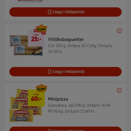
Lägg i inköpslista
2 för 25 kr
2 för
25:-
Vitlöksbaguetter
ICA. 350 g.
Jmfpris 35:71/kg. Ord.pris
24:50 kr.
Lägg i inköpslista
4 för 60 kr
4 för
60:-
Minipizza
Grandiosa. 165-190 g.
Jmfpris 78:95-
90:91/kg. Ord.pris 22:60 kr.