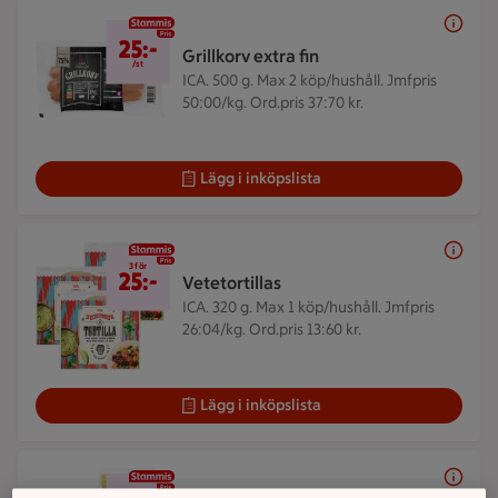
25 kr/st
25:-
Grillkorv extra fin
/st
ICA. 500 g.
Max 2 köp/hushåll. Jmfpris
50:00/kg. Ord.pris 37:70 kr.
Lägg i inköpslista
3 för 25 kr
3 för
25:-
Vetetortillas
ICA. 320 g.
Max 1 köp/hushåll. Jmfpris
26:04/kg. Ord.pris 13:60 kr.
Lägg i inköpslista
3 för 25 kr
3 för