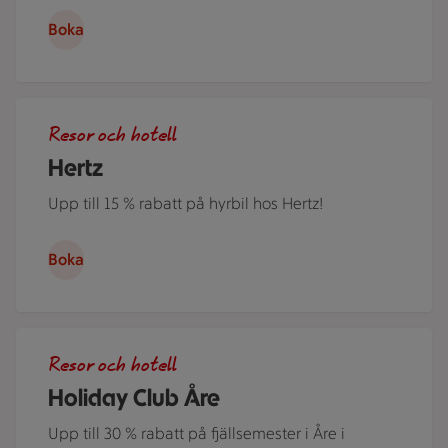
Boka
Ett par står i ett somrigt Sverige lutade över motorhuven på
Resor och hotell
Hertz
Upp till 15 % rabatt på hyrbil hos Hertz!
Boka
Flera personer i kajak på Åresjön en härlig sommardag. Jus
Resor och hotell
Holiday Club Åre
Upp till 30 % rabatt på fjällsemester i Åre i