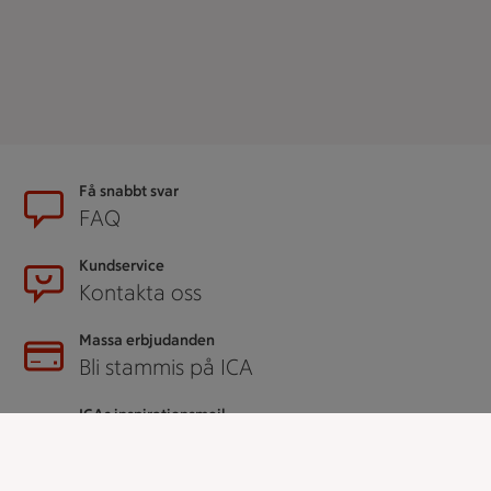
Sidfot
Få snabbt svar
FAQ
Kundservice
Kontakta oss
Massa erbjudanden
Bli stammis på ICA
ICAs inspirationsmejl
Prenumerera