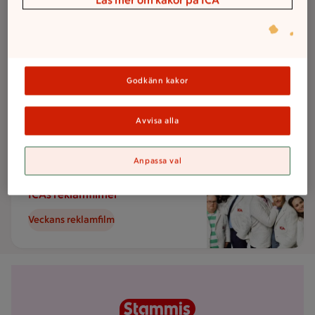
Läs mer om kakor på ICA
Godkänn kakor
Veckans reklamblad
Avvisa alla
Bläddra i bladet
Anpassa val
ICAs reklamfilmer
Veckans reklamfilm