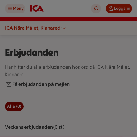
Meny
Logga in
ICA Nära Målet, Kinnared
Erbjudanden
Här hittar du alla erbjudanden hos oss på ICA Nära Målet,
Kinnared.
Få erbjudanden på mejlen
Alla (0)
Filter för erbjudanden
Veckans erbjudanden
Visar 0 st stycken
(0 st)