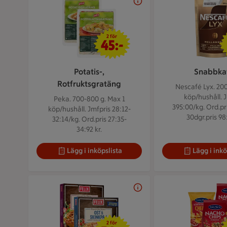
2 för 45 kr
2 för
45:-
Potatis-,
Snabbka
Rotfruktsgratäng
Nescafé Lyx. 200
köp/hushåll. 
Peka. 700-800 g.
Max 1
395:00/kg. Ord.pri
köp/hushåll. Jmfpris 28:12-
30dgr.pris 98:
32:14/kg. Ord.pris 27:35-
34:92 kr.
Lägg i inköpslista
Lägg i inkö
2 för 54 kr
2 för