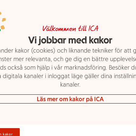
att bredvid.
Grön pil
Veckans grönt!
Logga in för a
Välkommen till ICA
Vi jobbar med kakor
dina personl
Röda kärnfria druvor i ask. ICA.
Italien/Spanien. 500 g.
Jmfpris 
erbjudanden
nder kakor (cookies) och liknande tekniker för att 
Ord.pris 44:69 kr.
nster mer relevanta, och ge dig en bättre upplevels
ds också som hjälp i vår marknadsföring. Besöker 
Visa erbjudande
 digitala kanaler i inloggat läge gäller dina inställnin
kanaler.
Läs mer om kakor på ICA
2 för 35 kr
2 för
Logga in
35:-
n kakor