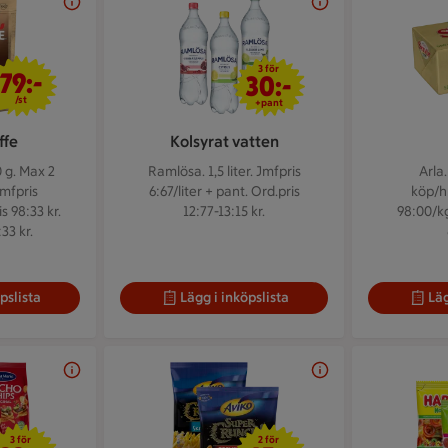
79 kr/st
3 för 30 kr
3 för
79:-
30:-
/st
+pant
ffe
Kolsyrat vatten
 g.
Max 2
Ramlösa. 1,5 liter.
Jmfpris
Arla
Jmfpris
6:67/liter + pant. Ord.pris
köp/hu
s 98:33 kr.
12:77-13:15 kr.
98:00/kg
33 kr.
pslista
Lägg i inköpslista
Läg
3 för 33 kr
2 för 45 kr
3 för
2 för