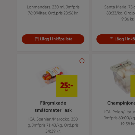
Lohmanders. 230 ml.
Jmfpris
Santa Maria. 75 
76:09/liter. Ord.pris 23:56 kr.
83:33/kg. Ord.pr
9:36 kr.
Lägg i inköpslista
Lägg i inkö
25 kr/st
25:-
/st
Färgmixade
Champinjoner
småtomater i ask
ICA. Polen/Litaue
Jmfpris 60:00/kg
ICA. Spanien/Marocko. 350
19:58 kr
g.
Jmfpris 71:43/kg. Ord.pris
34:39 kr.