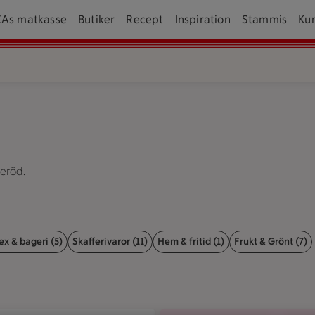
CAs matkasse
Butiker
Recept
Inspiration
Stammis
Ku
eröd.
ex & bageri (5)
Skafferivaror (11)
Hem & fritid (1)
Frukt & Grönt (7)