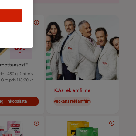
89 kr/st
89:-
/st
rbottensost®
ier. 450 g.
Jmfpris
 Ord.pris 118:20 kr.
ICAs reklamfilmer
g i inköpslista
Veckans reklamfilm