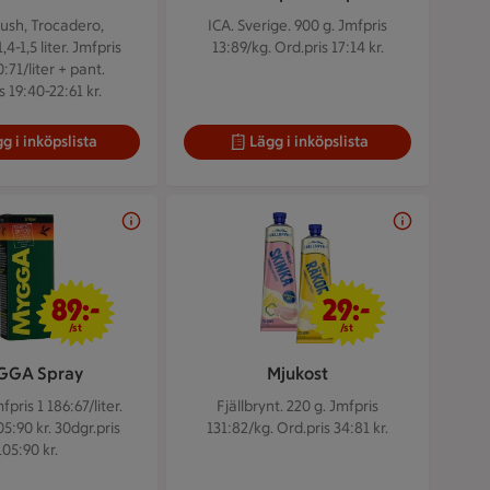
ush, Trocadero,
ICA. Sverige. 900 g.
Jmfpris
4-1,5 liter.
Jmfpris
13:89/kg. Ord.pris 17:14 kr.
:71/liter + pant.
s 19:40-22:61 kr.
g i inköpslista
Lägg i inköpslista
89 kr/st
29 kr/st
89:-
29:-
/st
/st
GGA Spray
Mjukost
fpris 1 186:67/liter.
Fjällbrynt. 220 g.
Jmfpris
05:90 kr. 30dgr.pris
131:82/kg. Ord.pris 34:81 kr.
105:90 kr.