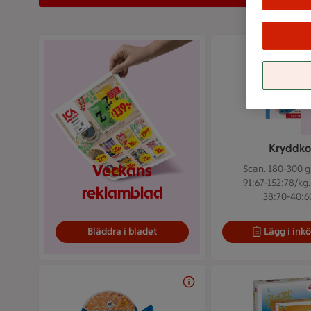
Visar bild 1 av 3
Kryddko
Veckans
Scan. 180-300 g
91:67-152:78/kg.
reklamblad
38:70-40:60
Bläddra i bladet
Lägg i inkö