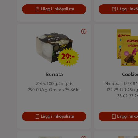
Lägg i inköpslista
Lägg i inkö
29 kr/st
29:-
/st
Burrata
Cookie
Zeta. 100 g.
Jmfpris
Marabou. 132-184
290:00/kg. Ord.pris 35:86 kr.
122:28-170:45/kg
33:02-37:76
Lägg i inköpslista
Lägg i inkö