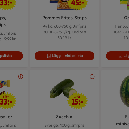
33:-
45:-
ps,
Pommes Frites, Strips
Go
ips
Aviko. 600-750 g.
Jmfpris
Haribo.
30:00-37:50/kg. Ord.pris
104:17-11
 g.
Jmfpris
30:19 kr.
10:
 15:99 kr.
pslista
Lägg i inköpslista
Läg
3 för 33 kr
2 för 15 kr
3 för
2 för
33:-
15:-
ksaker
Zucchini
E
miniv
g.
Jmfpris
Sverige. 400 g.
Jmfpris