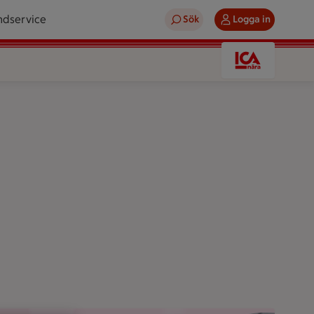
ndservice
Sök
Logga in