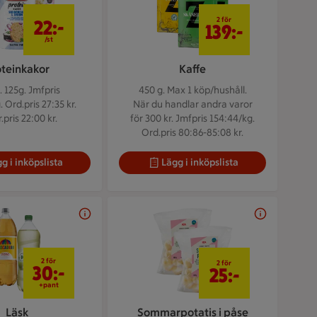
22 kr/st
2 för 139 kr
2 för
22:-
139:-
/st
oteinkakor
Kaffe
. 125g.
Jmfpris
450 g.
Max 1 köp/hushåll.
 Ord.pris 27:35 kr.
När du handlar andra varor
.pris 22:00 kr.
för 300 kr. Jmfpris 154:44/kg.
Ord.pris 80:86-85:08 kr.
g i inköpslista
Lägg i inköpslista
2 för 30 kr
2 för 25 kr
2 för
2 för
30:-
25:-
+pant
Läsk
Sommarpotatis i påse