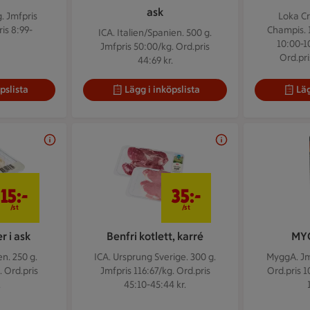
ask
g.
Jmfpris
Loka Cr
is 8:99-
Champis. 1,
ICA. Italien/Spanien. 500 g.
10:00-10
Jmfpris 50:00/kg. Ord.pris
Ord.pri
44:69 kr.
pslista
Lägg i inköpslista
Läg
15 kr/st
35 kr/st
15:-
35:-
/st
/st
 i ask
Benfri kotlett, karré
MY
n. 250 g.
ICA. Ursprung Sverige. 300 g.
MyggA.
Jm
. Ord.pris
Jmfpris 116:67/kg. Ord.pris
Ord.pris 1
.
45:10-45:44 kr.