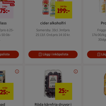
2 för 75 kr
24 för 199 kr
2 för
24 för
75:-
199:-
lass
cider alkoholfri
Pr
pris 6:25-
Somersby. 33cl.
Jmfpris
Friggs
s 50:06-
25:13/l. Ord.pris 14:10 kr.
176:00/kg.
.
30dgr
pslista
Lägg i inköpslista
Läg
4 för 25 kr
25 kr/st
4 för
25:-
25:-
/st
nad
Röda kärnfria druvor i