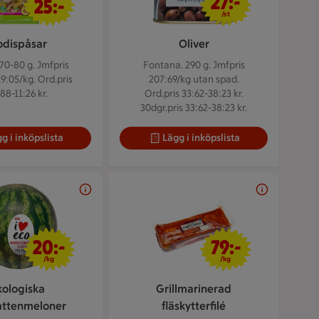
27:-
25:-
/st
dispåsar
Oliver
 70-80 g.
Jmfpris
Fontana. 290 g.
Jmfpris
9:05/kg. Ord.pris
207:69/kg utan spad.
88-11:26 kr.
Ord.pris 33:62-38:23 kr.
30dgr.pris 33:62-38:23 kr.
g i inköpslista
Lägg i inköpslista
20 kr/kg
79 kr/kg
20:-
79:-
/kg
/kg
kologiska
Grillmarinerad
attenmeloner
fläskytterfilé