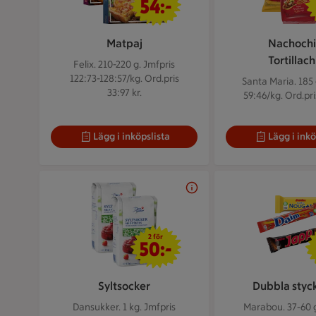
54:-
Matpaj
Nachochi
Tortillach
Felix. 210-220 g.
Jmfpris
122:73-128:57/kg. Ord.pris
Santa Maria. 185
33:97 kr.
59:46/kg. Ord.pris
Lägg i inköpslista
Lägg i inkö
2 för 50 kr
2 för
50:-
Syltsocker
Dubbla styc
Dansukker. 1 kg.
Jmfpris
Marabou. 37-60 