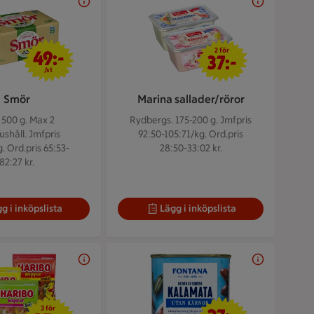
49 kr/st
2 för 37 kr
2 för
49:-
37:-
/st
Smör
Marina sallader/röror
. 500 g.
Max 2
Rydbergs. 175-200 g.
Jmfpris
shåll. Jmfpris
92:50-105:71/kg. Ord.pris
. Ord.pris 65:53-
28:50-33:02 kr.
82:27 kr.
g i inköpslista
Lägg i inköpslista
3 för 25 kr
27 kr/st
3 för