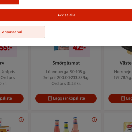
Avvisa alla
Anpassa val
2 för 55 kr
2 för 42 kr
2 för
2 för
55:-
42:-
rv
Smörgåsmat
Väste
.
Jmfpris
Lönneberga. 90-105 g.
Norrmejer
 Ord.pris
Jmfpris 200:00-233:33/kg.
197:78/kg.
 kr.
Ord.pris 31:13 kr.
pslista
Lägg i inköpslista
Läg