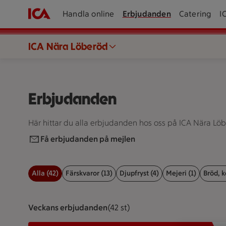
Handla online
Erbjudanden
Catering
I
ICA Nära Löberöd
Erbjudanden
Här hittar du alla erbjudanden hos oss på ICA Nära Löb
Få erbjudanden på mejlen
Alla (42)
Färskvaror (13)
Djupfryst (4)
Mejeri (1)
Bröd, k
Filter för erbjudanden
Veckans erbjudanden
Visar 42 st stycken
(42 st)