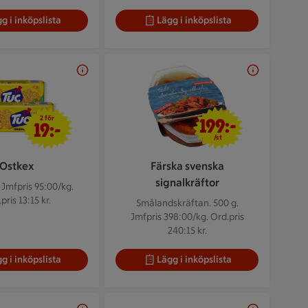
g i inköpslista
Lägg i inköpslista
2 för 19 kr
199 kr/st
2 för
199:-
19:-
/st
Ostkex
Färska svenska
signalkräftor
.
Jmfpris 95:00/kg.
pris 13:15 kr.
Smålandskräftan. 500 g.
Jmfpris 398:00/kg. Ord.pris
240:15 kr.
g i inköpslista
Lägg i inköpslista