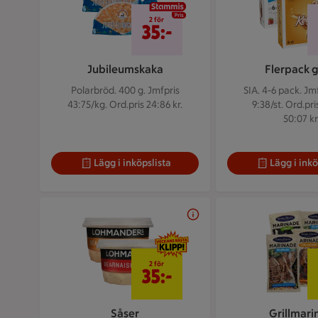
2 för 35 kr
2 för
35:-
Jubileumskaka
Flerpack g
Polarbröd. 400 g.
Jmfpris
SIA. 4-6 pack.
Jmf
43:75/kg. Ord.pris 24:86 kr.
9:38/st. Ord.pri
50:07 kr
Lägg i inköpslista
Lägg i inkö
2 för 35 kr
2 för
35:-
Såser
Grillmari