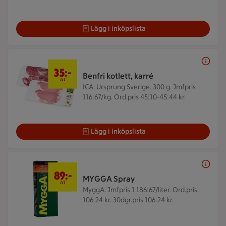
Lägg i inköpslista
35 kr/st
35:-
Benfri kotlett, karré
/st
ICA. Ursprung Sverige. 300 g.
Jmfpris
116:67/kg. Ord.pris 45:10-45:44 kr.
Lägg i inköpslista
89 kr/st
89:-
MYGGA Spray
/st
MyggA.
Jmfpris 1 186:67/liter. Ord.pris
106:24 kr. 30dgr.pris 106:24 kr.