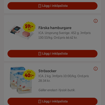
Lägg i inköpslista
59 kr/st
59:-
Färska hamburgare
/st
ICA. Ursprung Sverige. 452 g.
Jmfpris
130:53/kg. Ord.pris 66:62 kr.
Lägg i inköpslista
2 för 40 kr
Strösocker
2 för
40:-
ICA. 2 kg.
Jmfpris 10:00/kg. Ord.pris
28:34 kr.
Gäller endast i fysisk butik.
Lägg i inköpslista