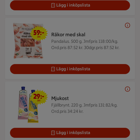
Lägg i inköpslista
59 kr/st
59:-
Räkor med skal
/st
Pandalus. 500 g.
Jmfpris 118:00/kg.
Ord.pris 87:52 kr. 30dgr.pris 87:52 kr.
Lägg i inköpslista
29 kr/st
29:-
Mjukost
/st
Fjällbrynt. 220 g.
Jmfpris 131:82/kg.
Ord.pris 34:24 kr.
Lägg i inköpslista