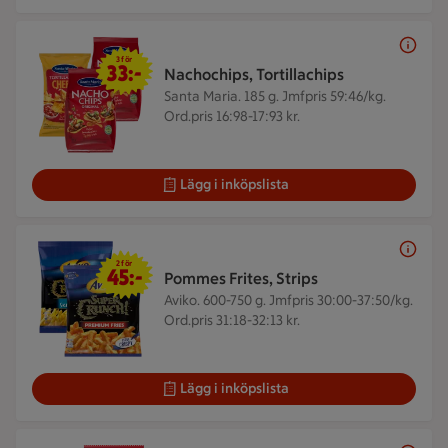
3 för 33 kr
3 för
33:-
Nachochips, Tortillachips
Santa Maria. 185 g.
Jmfpris 59:46/kg.
Ord.pris 16:98-17:93 kr.
Lägg i inköpslista
2 för 45 kr
2 för
45:-
Pommes Frites, Strips
Aviko. 600-750 g.
Jmfpris 30:00-37:50/kg.
Ord.pris 31:18-32:13 kr.
Lägg i inköpslista