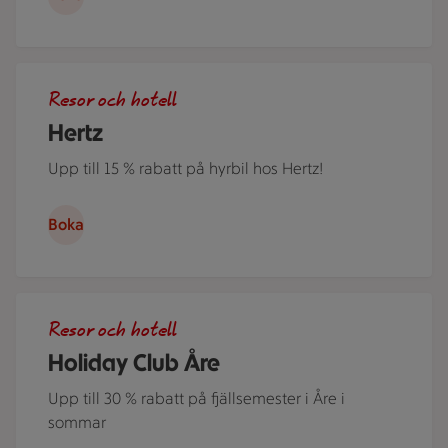
Ett par står i ett somrigt Sverige lutade över motorhuven på
Resor och hotell
Hertz
Upp till 15 % rabatt på hyrbil hos Hertz!
Boka
Flera personer i kajak på Åresjön en härlig sommardag. Jus
Resor och hotell
Holiday Club Åre
Upp till 30 % rabatt på fjällsemester i Åre i
sommar