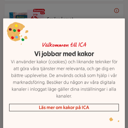
2 för 42 kr
2 för
42:-
Smörgåsmat
Lönneberga. 90-105 g.
Jmfpris 200:00-
233:33/kg. Ord.pris 32:13 kr.
Välkommen till ICA
Lägg i inköpslista
Vi jobbar med kakor
Vi använder kakor (cookies) och liknande tekniker för
att göra våra tjänster mer relevanta, och ge dig en
89 kr/st
89:-
bättre upplevelse. De används också som hjälp i vår
Västerbottensost®
/st
marknadsföring. Besöker du någon av våra digitala
Norrmejerier. 450 g.
Jmfpris 197:78/kg.
kanaler i inloggat läge gäller dina inställningar i alla
Ord.pris 117:30 kr.
kanaler.
Läs mer om kakor på ICA
Lägg i inköpslista