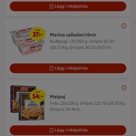
Lägg i inköpslista
2 för 37 kr
2 för
37:-
Marina sallader/röror
Rydbergs. 175-200 g.
Jmfpris 92:50-
105:71/kg. Ord.pris 30:23-33:07 kr.
Lägg i inköpslista
2 för 54 kr
2 för
54:-
Matpaj
Felix. 210-220 g.
Jmfpris 122:73-128:57/kg.
Ord.pris 34:96 kr.
Lägg i inköpslista