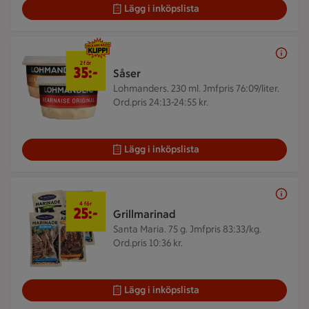
Lägg i inköpslista
2 för 35 kr
2 för
35:-
Såser
Lohmanders. 230 ml.
Jmfpris 76:09/liter.
Ord.pris 24:13-24:55 kr.
Lägg i inköpslista
4 för 25 kr
4 för
25:-
Grillmarinad
Santa Maria. 75 g.
Jmfpris 83:33/kg.
Ord.pris 10:36 kr.
Lägg i inköpslista