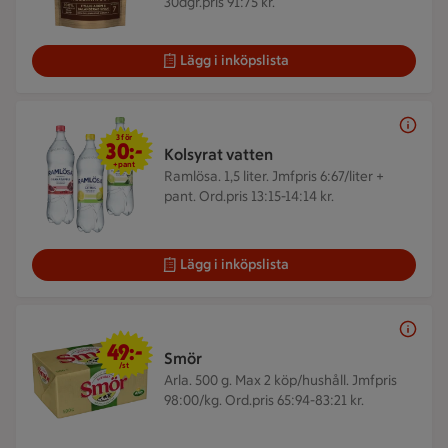
30dgr.pris 91:75 kr.
Lägg i inköpslista
3 för 30 kr
3 för
30:-
Kolsyrat vatten
+pant
Ramlösa. 1,5 liter.
Jmfpris 6:67/liter +
pant. Ord.pris 13:15-14:14 kr.
Lägg i inköpslista
49 kr/st
49:-
Smör
/st
Arla. 500 g.
Max 2 köp/hushåll. Jmfpris
98:00/kg. Ord.pris 65:94-83:21 kr.