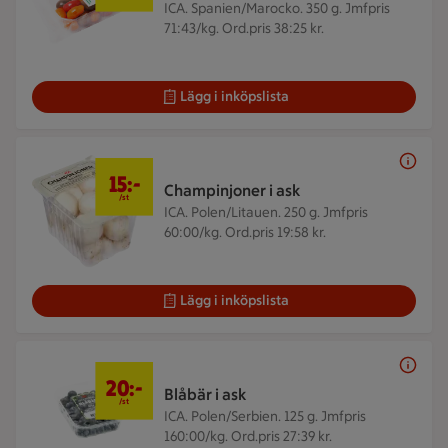
ICA. Spanien/Marocko. 350 g.
Jmfpris
71:43/kg. Ord.pris 38:25 kr.
Lägg i inköpslista
15 kr/st
15:-
Champinjoner i ask
/st
ICA. Polen/Litauen. 250 g.
Jmfpris
60:00/kg. Ord.pris 19:58 kr.
Lägg i inköpslista
20 kr/st
20:-
Blåbär i ask
/st
ICA. Polen/Serbien. 125 g.
Jmfpris
160:00/kg. Ord.pris 27:39 kr.