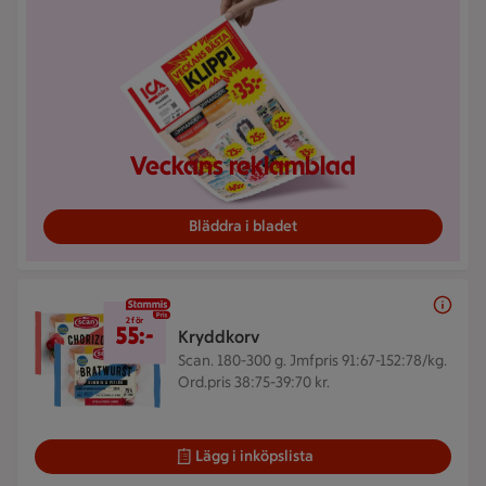
Veckans reklamblad
Bläddra i bladet
2 för 55 kr
2 för
55:-
Kryddkorv
Scan. 180-300 g.
Jmfpris 91:67-152:78/kg.
Ord.pris 38:75-39:70 kr.
Lägg i inköpslista