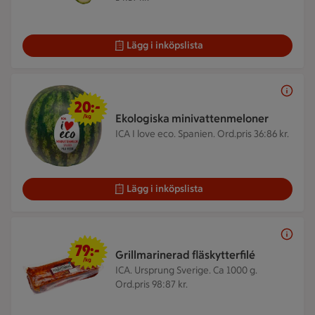
Lägg i inköpslista
20 kr/kg
20:-
Ekologiska minivattenmeloner
/kg
ICA I love eco. Spanien.
Ord.pris 36:86 kr.
Lägg i inköpslista
79 kr/kg
79:-
Grillmarinerad fläskytterfilé
/kg
ICA. Ursprung Sverige. Ca 1000 g.
Ord.pris 98:87 kr.