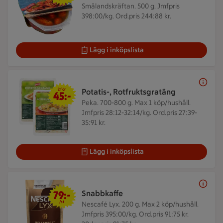
Smålandskräftan. 500 g.
Jmfpris
398:00/kg. Ord.pris 244:88 kr.
Lägg i inköpslista
2 för 45 kr
2 för
Potatis-, Rotfruktsgratäng
45:-
Peka. 700-800 g.
Max 1 köp/hushåll.
Jmfpris 28:12-32:14/kg. Ord.pris 27:39-
35:91 kr.
Lägg i inköpslista
79 kr/st
79:-
Snabbkaffe
/st
Nescafé Lyx. 200 g.
Max 2 köp/hushåll.
Jmfpris 395:00/kg. Ord.pris 91:75 kr.