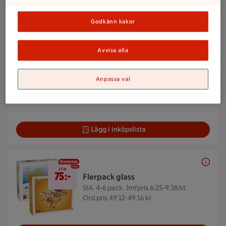
ICAs reklamfilmer
Godkänn kakor
Veckans reklamfilm
Avvisa alla
2 för 35 kr
2 för
35:-
Jubileumskaka
Anpassa val
Polarbröd. 400 g.
Jmfpris 43:75/kg.
Ord.pris 25:50 kr.
Lägg i inköpslista
2 för 75 kr
2 för
75:-
Flerpack glass
SIA. 4-6 pack.
Jmfpris 6:25-9:38/st.
Ord.pris 49:12-49:16 kr.