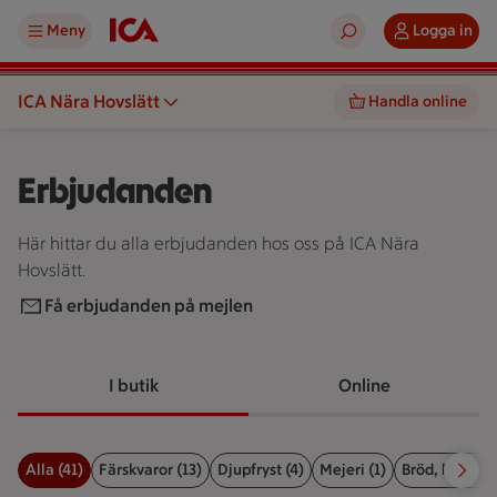
Meny
Logga in
ICA Nära Hovslätt
Handla online
Erbjudanden
Här hittar du alla erbjudanden hos oss på ICA Nära
Hovslätt.
Få erbjudanden på mejlen
I butik
Online
Alla (41)
Färskvaror (13)
Djupfryst (4)
Mejeri (1)
Bröd, kex & ba
Filter för erbjudanden