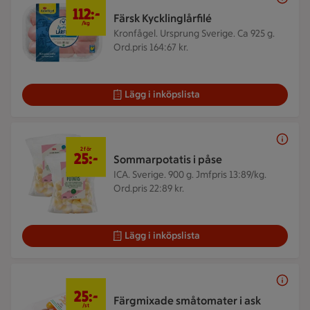
112 kr/kg
112:-
Färsk Kycklinglårfilé
/kg
Kronfågel. Ursprung Sverige. Ca 925 g.
Ord.pris 164:67 kr.
Lägg i inköpslista
2 för 25 kr
2 för
25:-
Sommarpotatis i påse
ICA. Sverige. 900 g.
Jmfpris 13:89/kg.
Ord.pris 22:89 kr.
Lägg i inköpslista
25 kr/st
25:-
Färgmixade småtomater i ask
/st