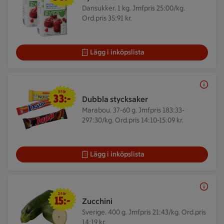
Dansukker. 1 kg.
Jmfpris 25:00/kg.
Ord.pris 35:91 kr.
Lägg i inköpslista
3 för 33 kr
3 för
33:-
Dubbla stycksaker
Marabou. 37-60 g.
Jmfpris 183:33-
297:30/kg. Ord.pris 14:10-15:09 kr.
Lägg i inköpslista
2 för 15 kr
2 för
15:-
Zucchini
Sverige. 400 g.
Jmfpris 21:43/kg. Ord.pris
14:19 kr.