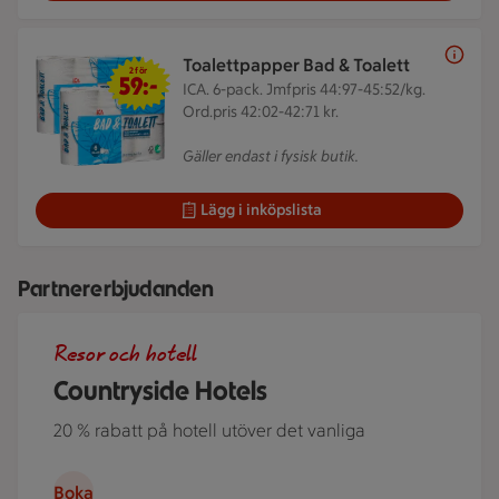
2 för 59 kr
Toalettpapper Bad & Toalett
2 för
59:-
ICA. 6-pack.
Jmfpris 44:97-45:52/kg.
Ord.pris 42:02-42:71 kr.
Gäller endast i fysisk butik.
Lägg i inköpslista
Partnererbjudanden
Roserrsbergs slottshotell, ett av de hotell som ingår i Cou
Resor och hotell
Countryside Hotels
20 % rabatt på hotell utöver det vanliga
Boka