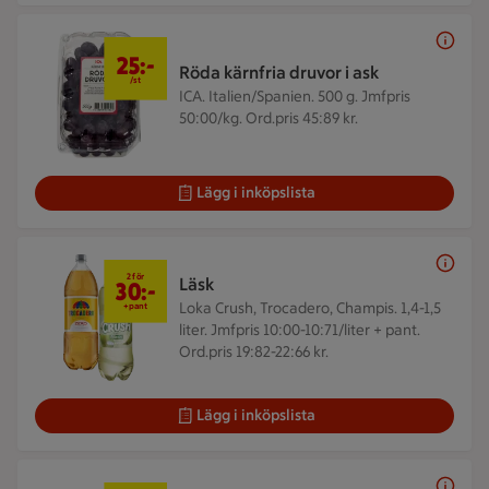
25 kr/st
25:-
Röda kärnfria druvor i ask
/st
ICA. Italien/Spanien. 500 g.
Jmfpris
50:00/kg. Ord.pris 45:89 kr.
Lägg i inköpslista
2 för 30 kr
2 för
Läsk
30:-
Loka Crush, Trocadero, Champis. 1,4-1,5
+pant
liter.
Jmfpris 10:00-10:71/liter + pant.
Ord.pris 19:82-22:66 kr.
Lägg i inköpslista