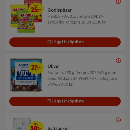
3 för 25 kr
3 för
25:-
Godispåsar
Haribo. 70-80 g.
Jmfpris 104:17-
119:05/kg. Ord.pris 10:88-11:30 kr.
Lägg i inköpslista
27 kr/st
27:-
Oliver
/st
Fontana. 290 g.
Jmfpris 207:69/kg utan
spad. Ord.pris 34:96-39:70 kr. 30dgr.pris
34:96-39:70 kr.
Lägg i inköpslista
2 för 50 kr
2 för
50:-
Syltsocker