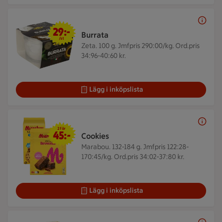
29 kr/st
29:-
Burrata
/st
Zeta. 100 g.
Jmfpris 290:00/kg. Ord.pris
34:96-40:60 kr.
Lägg i inköpslista
2 för 45 kr
2 för
45:-
Cookies
Marabou. 132-184 g.
Jmfpris 122:28-
170:45/kg. Ord.pris 34:02-37:80 kr.
Lägg i inköpslista