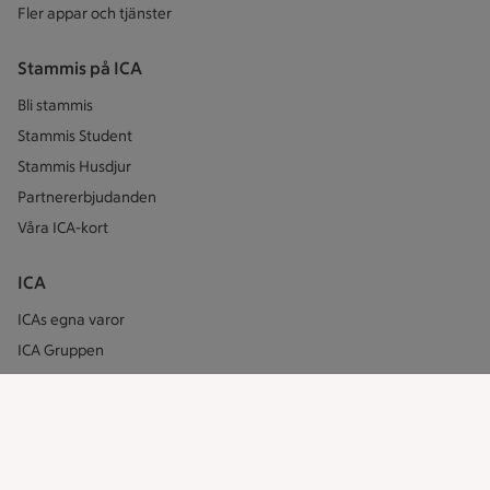
Fler appar och tjänster
Stammis på ICA
Bli stammis
Stammis Student
Stammis Husdjur
Partnererbjudanden
Våra ICA-kort
ICA
ICAs egna varor
ICA Gruppen
ICA Nära
ICA Supermarket
ICA Kvantum
ICA Maxi