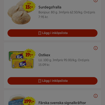
3 för 15 kr
3 för
15:-
Surdegsfralla
Bonjour. 80 g.
Jmfpris 62:50/kg. Ord.pris
7:95 kr.
Lägg i inköpslista
2 för 19 kr
2 för
19:-
Ostkex
LU. 100 g.
Jmfpris 95:00/kg. Ord.pris
15:09 kr.
Lägg i inköpslista
199 kr/st
199:-
Färska svenska signalkräftor
/st