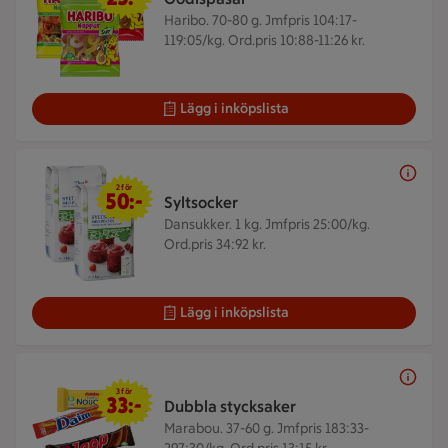
Haribo. 70-80 g.
Jmfpris 104:17-
119:05/kg. Ord.pris 10:88-11:26 kr.
Lägg i inköpslista
2 för 50 kr
2 för
50:-
Syltsocker
Dansukker. 1 kg.
Jmfpris 25:00/kg.
Ord.pris 34:92 kr.
Lägg i inköpslista
3 för 33 kr
3 för
33:-
Dubbla stycksaker
Marabou. 37-60 g.
Jmfpris 183:33-