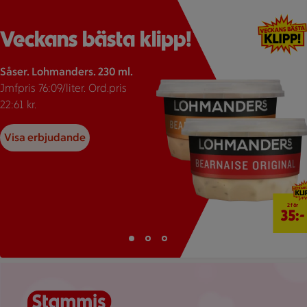
Röd pil och texten Veckans bästa klipp, minst 25% rabatt bred
Visar 37 erbjudanden
Bildspel med 3 bilder.
Veckans bästa klipp!
Såser. Lohmanders. 230 ml.
Jmfpris 76:09/liter. Ord.pris
22:61 kr.
Visa erbjudande
2 för 35 
2 för
35:-
Bild 1 av 3
Bild 2 av 3
Bild 3 av 3
Visar bild 1 av 3