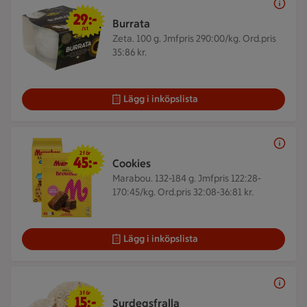
29 kr/st
29:-
Burrata
/st
Zeta. 100 g.
Jmfpris 290:00/kg. Ord.pris
35:86 kr.
Lägg i inköpslista
2 för 45 kr
2 för
45:-
Cookies
Marabou. 132-184 g.
Jmfpris 122:28-
170:45/kg. Ord.pris 32:08-36:81 kr.
Lägg i inköpslista
3 för 15 kr
3 för
15:-
Surdegsfralla