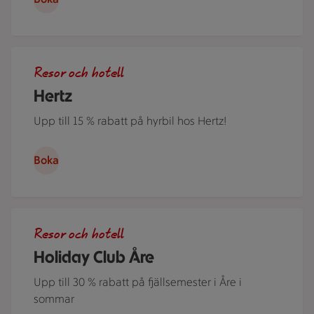
Ett par står i ett somrigt Sverige lutade över motorhuven på
Resor och hotell
Hertz
Upp till 15 % rabatt på hyrbil hos Hertz!
Boka
Flera personer i kajak på Åresjön en härlig sommardag. Jus
Resor och hotell
Holiday Club Åre
Upp till 30 % rabatt på fjällsemester i Åre i
sommar