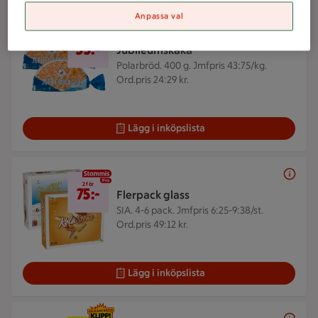
Anpassa val
2 för 35 kr
2 för
35:-
Jubileumskaka
Polarbröd. 400 g.
Jmfpris 43:75/kg.
Ord.pris 24:29 kr.
Lägg i inköpslista
2 för 75 kr
2 för
75:-
Flerpack glass
SIA. 4-6 pack.
Jmfpris 6:25-9:38/st.
Ord.pris 49:12 kr.
Lägg i inköpslista