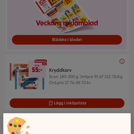
Veckans reklamblad
Bläddra i bladet
2 för 55 kr
2 för
55:-
Kryddkorv
Scan. 180-300 g.
Jmfpris 91:67-152:78/kg.
Ord.pris 37:76-38:70 kr.
Lägg i inköpslista
2 för 42 kr
2 för
42:-
Smörgåsmat