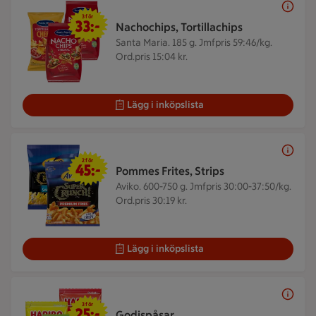
3 för 33 kr
3 för
33:-
Nachochips, Tortillachips
Santa Maria. 185 g.
Jmfpris 59:46/kg.
Ord.pris 15:04 kr.
Lägg i inköpslista
2 för 45 kr
2 för
45:-
Pommes Frites, Strips
Aviko. 600-750 g.
Jmfpris 30:00-37:50/kg.
Ord.pris 30:19 kr.
Lägg i inköpslista
3 för 25 kr
3 för
25:-
Godispåsar