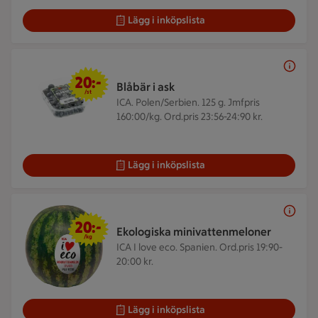
Lägg i inköpslista
20 kr/st
20:-
Blåbär i ask
/st
ICA. Polen/Serbien. 125 g.
Jmfpris
160:00/kg. Ord.pris 23:56-24:90 kr.
Lägg i inköpslista
20 kr/kg
20:-
Ekologiska minivattenmeloner
/kg
ICA I love eco. Spanien.
Ord.pris 19:90-
20:00 kr.
Lägg i inköpslista