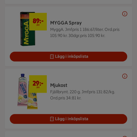
89 kr/st
89:-
MYGGA Spray
/st
MyggA.
Jmfpris 1 186:67/liter. Ord.pris
105:90 kr. 30dgr.pris 105:90 kr.
Lägg i inköpslista
29 kr/st
29:-
Mjukost
/st
Fjällbrynt. 220 g.
Jmfpris 131:82/kg.
Ord.pris 34:81 kr.
Lägg i inköpslista