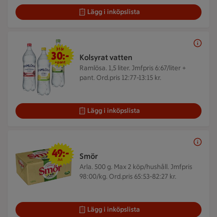
Lägg i inköpslista
3 för 30 kr
3 för
30:-
Kolsyrat vatten
+pant
Ramlösa. 1,5 liter.
Jmfpris 6:67/liter +
pant. Ord.pris 12:77-13:15 kr.
Lägg i inköpslista
49 kr/st
49:-
Smör
/st
Arla. 500 g.
Max 2 köp/hushåll. Jmfpris
98:00/kg. Ord.pris 65:53-82:27 kr.
Lägg i inköpslista