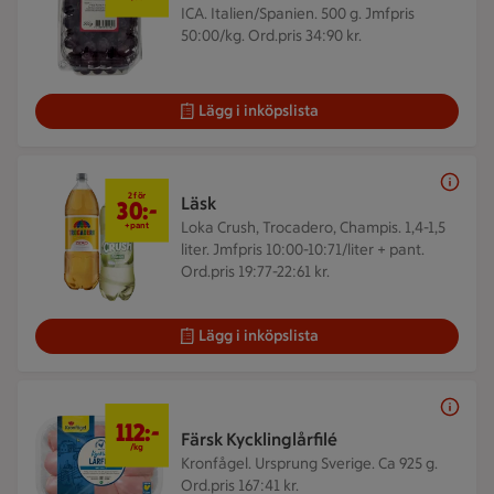
ICA. Italien/Spanien. 500 g.
Jmfpris
50:00/kg. Ord.pris 34:90 kr.
Lägg i inköpslista
2 för 30 kr
2 för
Läsk
30:-
Loka Crush, Trocadero, Champis. 1,4-1,5
+pant
liter.
Jmfpris 10:00-10:71/liter + pant.
Ord.pris 19:77-22:61 kr.
Lägg i inköpslista
112 kr/kg
112:-
Färsk Kycklinglårfilé
/kg
Kronfågel. Ursprung Sverige. Ca 925 g.
Ord.pris 167:41 kr.