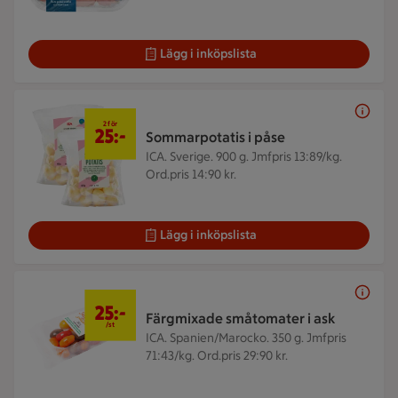
Lägg i inköpslista
2 för 25 kr
2 för
25:-
Sommarpotatis i påse
ICA. Sverige. 900 g.
Jmfpris 13:89/kg.
Ord.pris 14:90 kr.
Lägg i inköpslista
25 kr/st
25:-
Färgmixade småtomater i ask
/st
ICA. Spanien/Marocko. 350 g.
Jmfpris
71:43/kg. Ord.pris 29:90 kr.