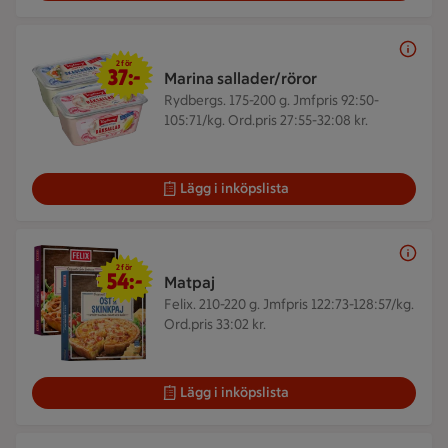
2 för 37 kr
2 för
37:-
Marina sallader/röror
Rydbergs. 175-200 g.
Jmfpris 92:50-
105:71/kg. Ord.pris 27:55-32:08 kr.
Lägg i inköpslista
2 för 54 kr
2 för
54:-
Matpaj
Felix. 210-220 g.
Jmfpris 122:73-128:57/kg.
Ord.pris 33:02 kr.
Lägg i inköpslista