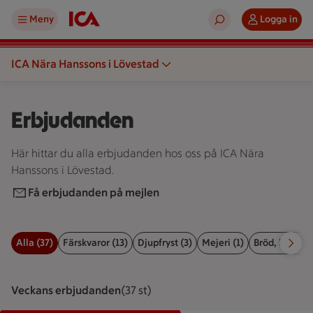
Meny
Logga in
ICA Nära Hanssons i Lövestad
Erbjudanden
Här hittar du alla erbjudanden hos oss på ICA Nära
Hanssons i Lövestad.
Få erbjudanden på mejlen
Alla (37)
Färskvaror (13)
Djupfryst (3)
Mejeri (1)
Bröd, kex & b
Filter för erbjudanden
Veckans erbjudanden
Visar 37 st stycken
(37 st)