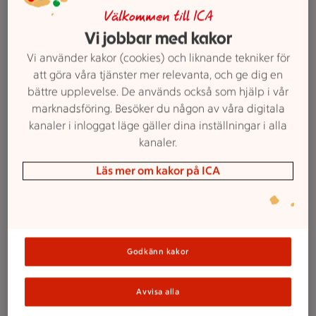
Lönneberga. 90-105 g.
Jmfpris 200:00-
Välkommen till ICA
233:33/kg. Ord.pris 30:19 kr.
Vi jobbar med kakor
Vi använder kakor (cookies) och liknande tekniker för
Lägg i inköpslista
att göra våra tjänster mer relevanta, och ge dig en
bättre upplevelse. De används också som hjälp i vår
marknadsföring. Besöker du någon av våra digitala
89 kr/st
kanaler i inloggat läge gäller dina inställningar i alla
89:-
Västerbottensost®
kanaler.
/st
Norrmejerier. 450 g.
Jmfpris 197:78/kg.
Ord.pris 119:15 kr.
Läs mer om kakor på ICA
Lägg i inköpslista
Godkänn kakor
ICAs reklamfilmer
Avvisa alla
Veckans reklamfilm