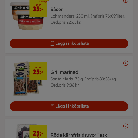
2 för 35 kr
2 för
35:-
Såser
Lohmanders. 230 ml.
Jmfpris 76:09/liter.
Ord.pris 22:61 kr.
Lägg i inköpslista
4 för 25 kr
4 för
25:-
Grillmarinad
Santa Maria. 75 g.
Jmfpris 83:33/kg.
Ord.pris 9:36 kr.
Lägg i inköpslista
25 kr/st
25:-
Röda kärnfria druvor i ask
/st