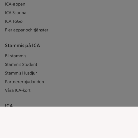
ICA-appen
ICA Scanna
ICA ToGo
Fler appar och tjänster
Stammis på ICA
Bli stammis
Stammis Student
Stammis Husdjur
Partnererbjudanden
Våra ICA-kort
ICA
ICAs egna varor
ICA Gruppen
ICA Nära