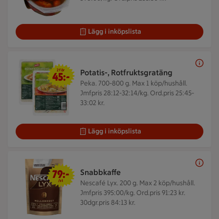
Lägg i inköpslista
2 för 45 kr
2 för
Potatis-, Rotfruktsgratäng
45:-
Peka. 700-800 g.
Max 1 köp/hushåll.
Jmfpris 28:12-32:14/kg. Ord.pris 25:45-
33:02 kr.
Lägg i inköpslista
79 kr/st
79:-
Snabbkaffe
/st
Nescafé Lyx. 200 g.
Max 2 köp/hushåll.
Jmfpris 395:00/kg. Ord.pris 91:23 kr.
30dgr.pris 84:13 kr.