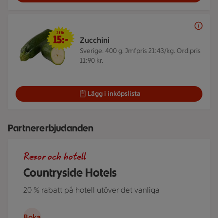
2 för 15 kr
2 för
15:-
Zucchini
Sverige. 400 g.
Jmfpris 21:43/kg. Ord.pris
11:90 kr.
Lägg i inköpslista
Partnererbjudanden
Roserrsbergs slottshotell, ett av de hotell som ingår i Cou
Resor och hotell
Countryside Hotels
20 % rabatt på hotell utöver det vanliga
Boka