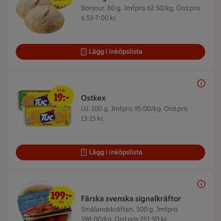
Bonjour. 80 g.
Jmfpris 62:50/kg. Ord.pris
6:53-7:00 kr.
Lägg i inköpslista
2 för 19 kr
2 för
19:-
Ostkex
LU. 100 g.
Jmfpris 95:00/kg. Ord.pris
13:15 kr.
Lägg i inköpslista
199 kr/st
199:-
Färska svenska signalkräftor
/st
Smålandskräftan. 500 g.
Jmfpris
398:00/kg. Ord.pris 251:50 kr.