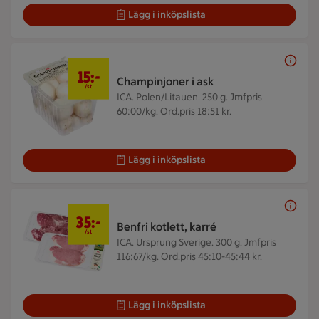
Lägg i inköpslista
15 kr/st
15:-
Champinjoner i ask
/st
ICA. Polen/Litauen. 250 g.
Jmfpris
60:00/kg. Ord.pris 18:51 kr.
Lägg i inköpslista
35 kr/st
35:-
Benfri kotlett, karré
/st
ICA. Ursprung Sverige. 300 g.
Jmfpris
116:67/kg. Ord.pris 45:10-45:44 kr.
Lägg i inköpslista