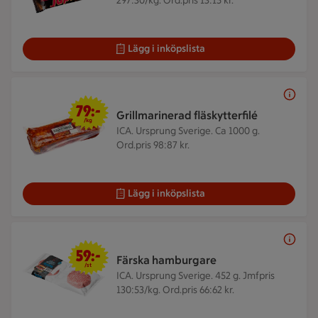
297:30/kg. Ord.pris 13:15 kr.
Lägg i inköpslista
79 kr/kg
79:-
Grillmarinerad fläskytterfilé
/kg
ICA. Ursprung Sverige. Ca 1000 g.
Ord.pris 98:87 kr.
Lägg i inköpslista
59 kr/st
59:-
Färska hamburgare
/st
ICA. Ursprung Sverige. 452 g.
Jmfpris
130:53/kg. Ord.pris 66:62 kr.