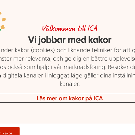
att bredvid.
Grön pil
Veckans grönt!
Logga in för a
Välkommen till ICA
Vi jobbar med kakor
dina personl
Röda kärnfria druvor i ask. ICA.
Italien/Spanien. 500 g.
Jmfpris 
erbjudanden
nder kakor (cookies) och liknande tekniker för att 
Ord.pris 45:89 kr.
nster mer relevanta, och ge dig en bättre upplevels
ds också som hjälp i vår marknadsföring. Besöker 
Visa erbjudande
 digitala kanaler i inloggat läge gäller dina inställnin
kanaler.
Läs mer om kakor på ICA
2 för 35 kr
2 för
Logga in
35:-
n kakor