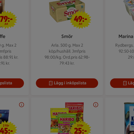
79 kr/st
49 kr/st
79:-
49:-
/st
/st
ffe
Smör
Marina 
 g.
Max 2
Arla. 500 g.
Max 2
Rydbergs.
Jmfpris
köp/hushåll. Jmfpris
92:50-10
s 88:91 kr.
98:00/kg. Ord.pris 62:98-
29:
91 kr.
79:43 kr.
pslista
Lägg i inköpslista
Läg
2 för 45 kr
3 för 25 kr
2 för
3 för
45:-
25:-