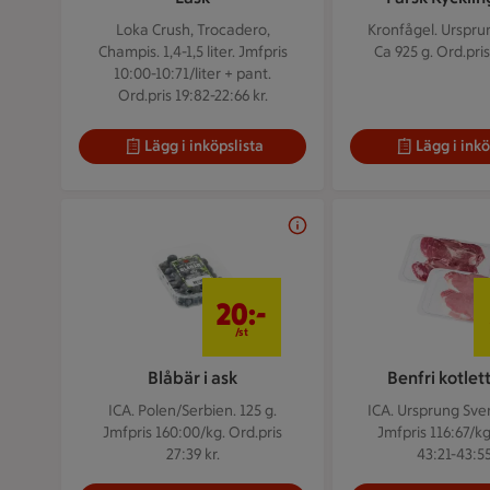
Loka Crush, Trocadero,
Kronfågel. Urspru
Champis. 1,4-1,5 liter.
Jmfpris
Ca 925 g.
Ord.pris
10:00-10:71/liter + pant.
Ord.pris 19:82-22:66 kr.
Lägg i inköpslista
Lägg i inkö
20 kr/st
20:-
/st
Blåbär i ask
Benfri kotlett
ICA. Polen/Serbien. 125 g.
ICA. Ursprung Sver
Jmfpris 160:00/kg. Ord.pris
Jmfpris 116:67/kg
27:39 kr.
43:21-43:55