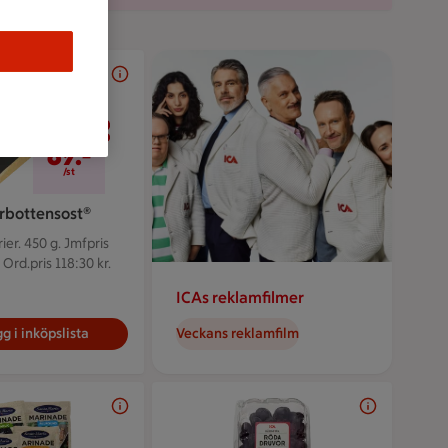
89 kr/st
89:-
/st
rbottensost®
ier. 450 g.
Jmfpris
 Ord.pris 118:30 kr.
ICAs reklamfilmer
g i inköpslista
Veckans reklamfilm