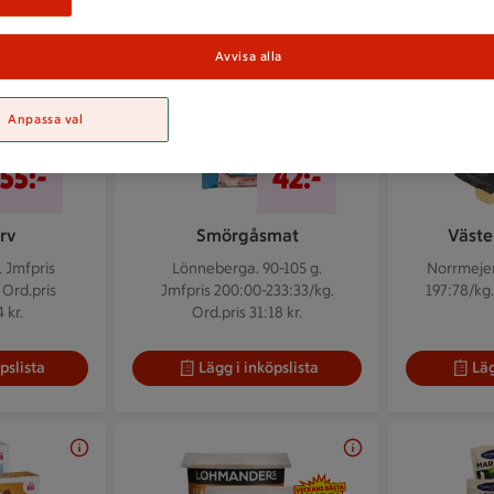
Avvisa alla
Anpassa val
2 för 55 kr
2 för 42 kr
2 för
2 för
55:-
42:-
rv
Smörgåsmat
Väste
.
Jmfpris
Lönneberga. 90-105 g.
Norrmejer
 Ord.pris
Jmfpris 200:00-233:33/kg.
197:78/kg.
 kr.
Ord.pris 31:18 kr.
pslista
Lägg i inköpslista
Läg