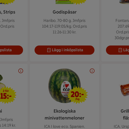
, Strips
Godispåsar
.
Jmfpris
Haribo. 70-80 g.
Jmfpris
Fontana
 Ord.pris
104:17-119:05/kg. Ord.pris
207:69
11:26-11:30 kr.
Ord.pri
30dgr.pr
pslista
Lägg i inköpslista
Läg
2 för 15 kr
20 kr/kg
2 för
20:-
15:-
/kg
i
Ekologiska
Gri
minivattenmeloner
flä
Jmfpris
 14:19 kr.
ICA I love eco. Spanien.
ICA. Urs