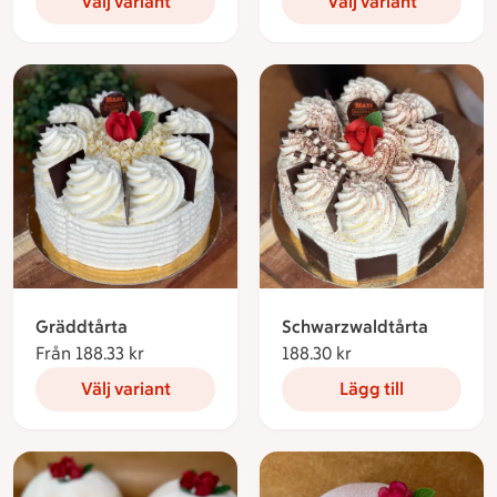
Välj variant
Välj variant
Gräddtårta
Schwarzwaldtårta
Från 188.33 kr
Från 188.33 kronor
188.30 kr
188.30 kronor
Välj variant
Lägg till