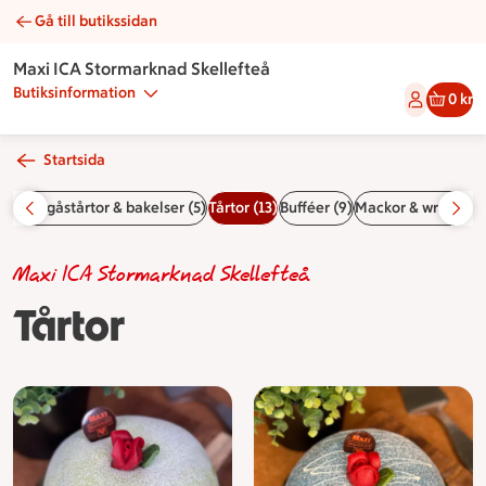
Gå till butikssidan
Tårtor | Catering Maxi ICA Stormarknad Skellefteå
Maxi ICA Stormarknad Skellefteå
Butiksinformation
0 kr
Startsida
da
Smörgåstårtor & bakelser (5)
Tårtor (13)
Bufféer (9)
Mackor & wraps (10
Maxi ICA Stormarknad Skellefteå
Tårtor