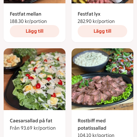
Festfat mellan
Festfat lyx
188.30 kr/portion
188.30 kronor per portion
282.90 kr/portion
282.90 kro
Lägg till
Lägg till
Caesarsallad på fat
Rostbiff med
Från 93.69 kr/portion
Från 93.69 kronor per portion
potatissallad
104.10 kr/portion
104.10 kro