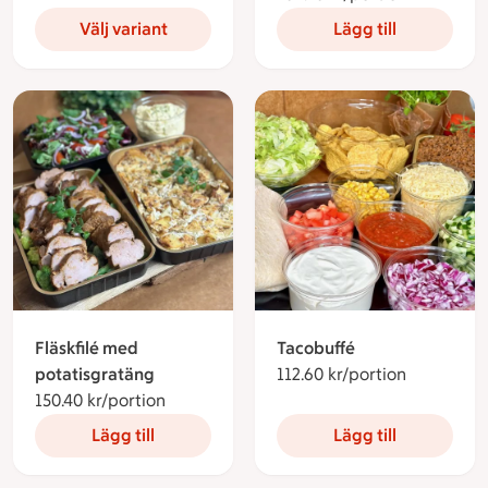
Välj variant
Lägg till
Fläskfilé med
Tacobuffé
potatisgratäng
112.60 kr/portion
112.60 kro
150.40 kr/portion
150.40 kronor per portion
Lägg till
Lägg till