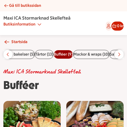
Gå till butikssidan
Bufféer | Catering Maxi ICA Stormarknad Skellefteå
Maxi ICA Stormarknad Skellefteå
Butiksinformation
0 kr
Startsida
rtor & bakelser (5)
Tårtor (13)
Bufféer (9)
Mackor & wraps (10)
Sallader &
Maxi ICA Stormarknad Skellefteå
Bufféer