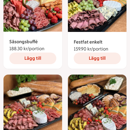
Säsongsbuffé
Festfat enkelt
188.30 kr/portion
188.30 kronor per portion
159.90 kr/portion
159.90 kro
Lägg till
Lägg till