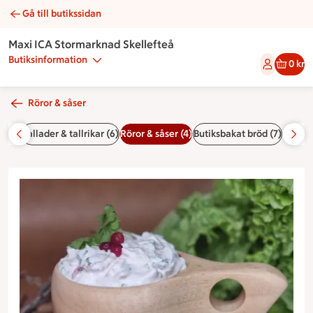
Gå till butikssidan
Norrlandsröra | Catering Maxi ICA Stormarknad Skellefteå
Maxi ICA Stormarknad Skellefteå
Butiksinformation
0 kr
Röror & såser
 (10)
Sallader & tallrikar (6)
Röror & såser (4)
Butiksbakat bröd (7)
Förrätt