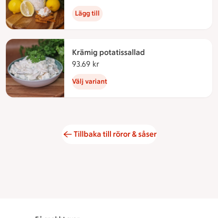
Lägg till
Krämig potatissallad
93.69 kr
93.69 kronor
Välj variant
Tillbaka till röror & såser