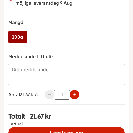
möjliga leveransdag 9 Aug
Mängd
100g
Meddelande till butik
Antal
21.67 kronor styck
21.67 kr/st
Använd knapparna för att minska eller ök
Totalt
21.67 kr
Totalt 1 stycken Norrlandsröra Mängd 100g, 21.6
1 artikel
Lägg i varukorg