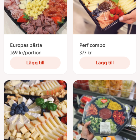
Europas bästa
Perf combo
169 kr/portion
169 kronor per portion
377 kr
377 kronor
Lägg till
Lägg till