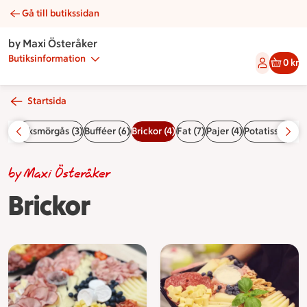
Gå till butikssidan
Brickor | Catering by Maxi Österåker
by Maxi Österåker
Butiksinformation
0 kr
Startsida
 (6)
Räksmörgås (3)
Bufféer (6)
Brickor (4)
Fat (7)
Pajer (4)
Potatissallader
by Maxi Österåker
Brickor