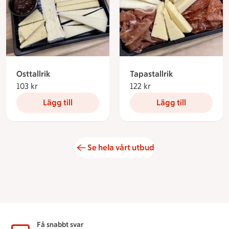
Osttallrik
Tapastallrik
103 kr
103 kronor
122 kr
122 kronor
Lägg till
Lägg till
Se hela vårt utbud
Sidfot
Få snabbt svar