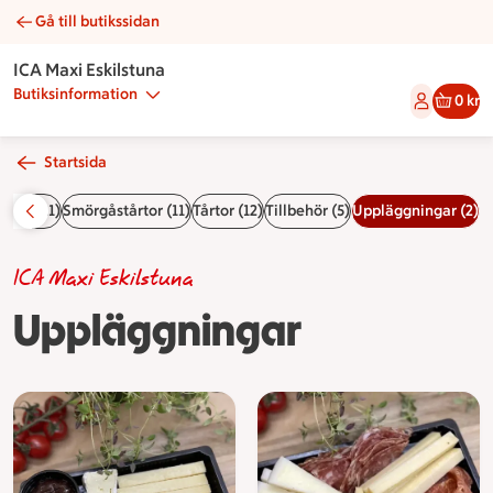
Gå till butikssidan
Uppläggningar | Catering ICA Maxi Eskilstuna
ICA Maxi Eskilstuna
Butiksinformation
0 kr
Startsida
åsar (11)
Smörgåstårtor (11)
Tårtor (12)
Tillbehör (5)
Uppläggningar (2)
ICA Maxi Eskilstuna
Uppläggningar