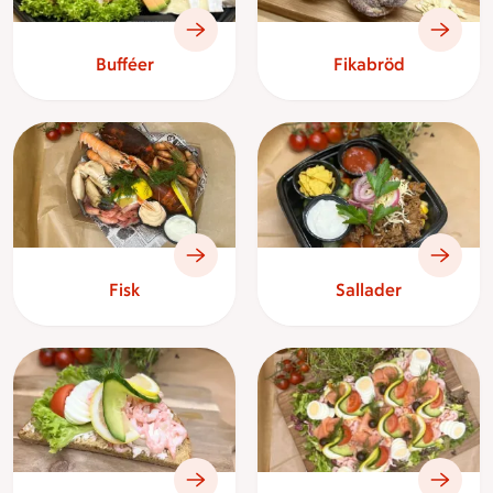
Bufféer
Fikabröd
Fisk
Sallader