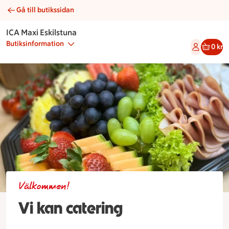
Gå till butikssidan
Beställ din catering hos ICA Maxi Eskilstuna i Eskilstuna
ICA Maxi Eskilstuna
Butiksinformation
0 kr
Välkommen!
Vi kan catering