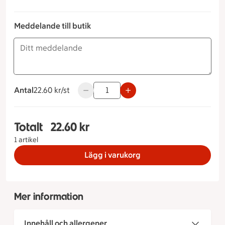
Meddelande till butik
Antal
22.60 kronor styck
22.60 kr/st
Använd knapparna för att minska eller ök
Totalt
22.60 kr
Totalt 1 stycken Baguette vitlök, 22.60 kronor
1 artikel
Lägg i varukorg
Mer information
Innehåll och allergener