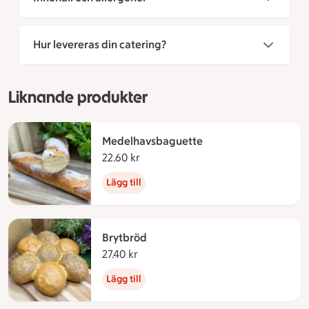
Hur levereras din catering?
Liknande produkter
Medelhavsbaguette
22.60 kr
22.60 kronor
Lägg till
Brytbröd
27.40 kr
27.40 kronor
Lägg till