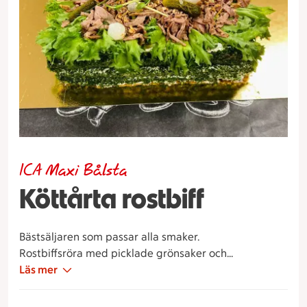
ICA Maxi Bålsta
Köttårta rostbiff
Bästsäljaren som passar alla smaker.
Rostbiffsröra med picklade grönsaker och
pepparrotsmajonnäs. Toppas med strimlad rostbiff,
Läs mer
syltlök, tomater, cornichons och rostad lök.
För fler bitar (tex 15 bitar) beställ 9 + 6 bitar.