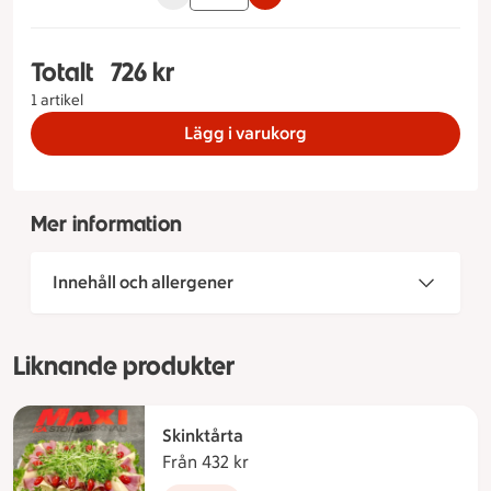
Totalt
726 kr
Totalt 1 stycken Köttårta Rostbiff Måltidstyp Lakt
1 artikel
Lägg i varukorg
Mer information
Innehåll och allergener
Liknande produkter
Skinktårta
Från 432 kr
Från 432 kronor