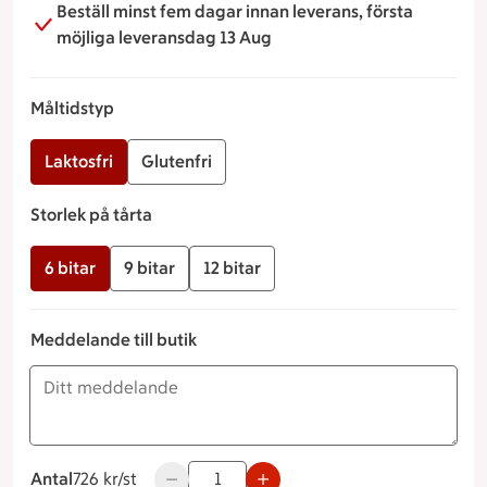
Beställ minst fem dagar innan leverans, första
möjliga leveransdag 13 Aug
Måltidstyp
Laktosfri
Glutenfri
Storlek på tårta
6 bitar
9 bitar
12 bitar
Meddelande till butik
Antal
726 kronor styck
726 kr/st
Använd knapparna för att minska eller öka