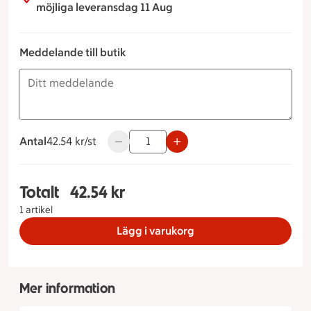
möjliga leveransdag 11 Aug
Meddelande till butik
Antal
42.54 kronor styck
42.54 kr/st
Använd knapparna för att minska eller ök
Totalt
42.54 kr
Totalt 1 stycken Pulled Chicken Rulle, 42.54 kron
1 artikel
Lägg i varukorg
Mer information