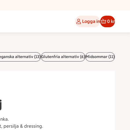
Logga in
0 kr
ganska alternativ (13)
Glutenfria alternativ (6)
Midsommar (11)
j
inka.
 persilja & dressing.