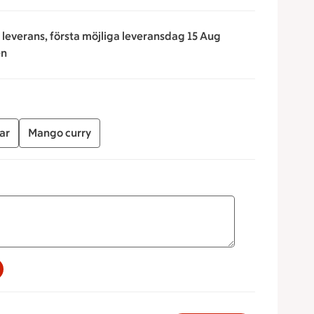
n leverans, första möjliga leveransdag 15 Aug
en
ar
Mango curry
a för att minska eller öka värdet, eller ange ett värde manue