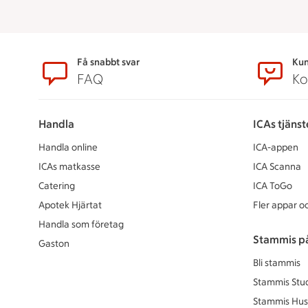
Sidfot
Få snabbt svar
Kun
FAQ
Ko
Handla
ICAs tjänst
Handla online
ICA-appen
ICAs matkasse
ICA Scanna
Catering
ICA ToGo
Apotek Hjärtat
Fler appar oc
Handla som företag
Stammis p
Gaston
Bli stammis
Stammis Stu
Stammis Hus