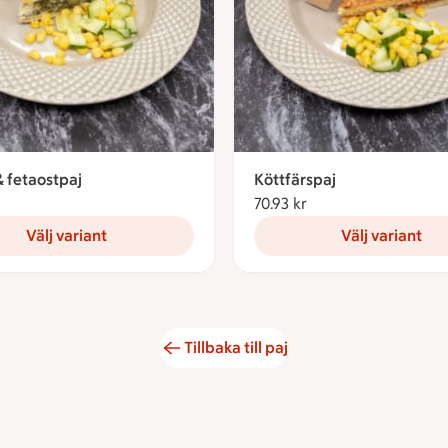
 fetaostpaj
Köttfärspaj
0.93 kronor
70.93 kr
70.93 kronor
Välj variant
Välj variant
Tillbaka till paj