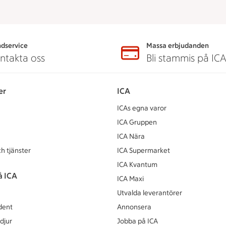
dservice
Massa erbjudanden
ntakta oss
Bli stammis på IC
er
ICA
ICAs egna varor
ICA Gruppen
ICA Nära
h tjänster
ICA Supermarket
ICA Kvantum
å ICA
ICA Maxi
Utvalda leverantörer
dent
Annonsera
djur
Jobba på ICA