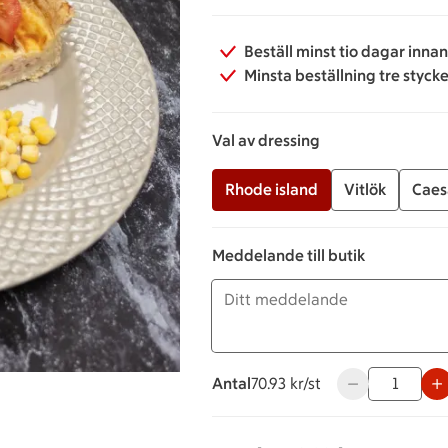
Beställ minst tio dagar inna
Minsta beställning tre styck
Val av dressing
Rhode island
Vitlök
Caes
Meddelande till butik
Antal
70.93 kronor styck
70.93 kr/st
Använd knapparn