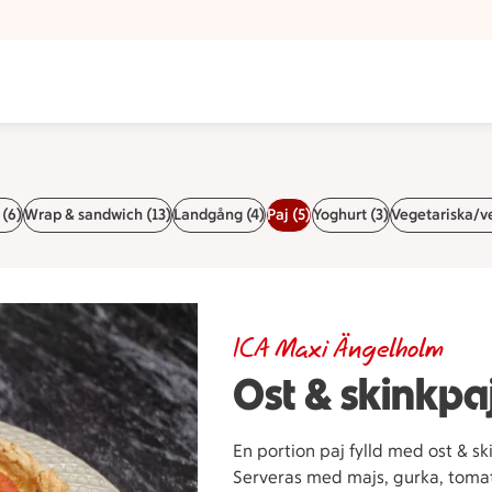
 (6)
Wrap & sandwich (13)
Landgång (4)
Paj (5)
Yoghurt (3)
Vegetariska/ve
ICA Maxi Ängelholm
Ost & skinkpa
En portion paj fylld med ost & sk
Serveras med majs, gurka, tomat,