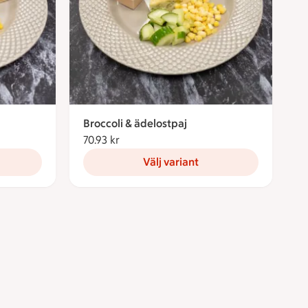
Broccoli & ädelostpaj
70.93 kr
70.93 kronor
Välj variant