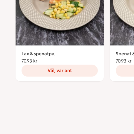
Lax & spenatpaj
Spenat &
70.93 kr
70.93 kronor
70.93 kr
7
Välj variant