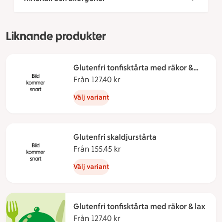
Liknande produkter
Glutenfri tonfisktårta med räkor &
skinka
Från 127.40 kr
Från 127.40 kronor
Välj variant
Glutenfri skaldjurstårta
Från 155.45 kr
Från 155.45 kronor
Välj variant
Glutenfri tonfisktårta med räkor & lax
Från 127.40 kr
Från 127.40 kronor