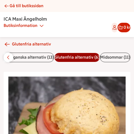
Gå till butikssidan
Glutenfri ljus fralla | Catering ICA Maxi Ängelholm
ICA Maxi Ängelholm
Butiksinformation
0 kr
Glutenfria alternativ
ska/veganska alternativ (13)
Glutenfria alternativ (6)
Midsommar (11)