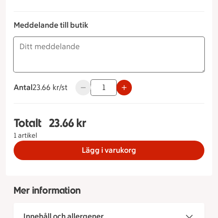
Meddelande till butik
Antal
23.66 kronor styck
23.66 kr/st
Använd knapparna för att minska eller ök
Totalt
23.66 kr
Totalt 1 stycken Glutenfri Ljus Fralla, 23.66 krono
1 artikel
Lägg i varukorg
Mer information
Innehåll och allergener