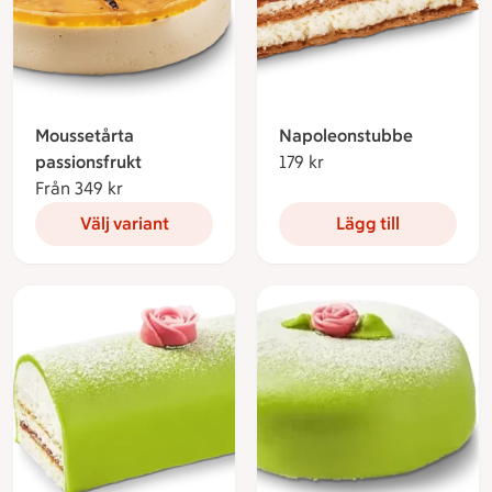
Moussetårta
Napoleonstubbe
passionsfrukt
179 kr
179 kronor
Från 349 kr
Från 349 kronor
Välj variant
Lägg till