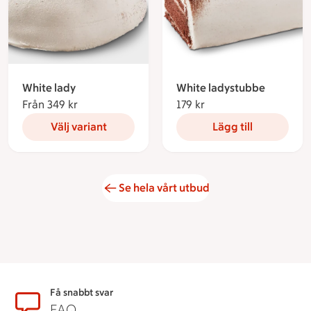
White lady
White ladystubbe
Från 349 kr
Från 349 kronor
179 kr
179 kronor
Välj variant
Lägg till
Se hela vårt utbud
Sidfot
Få snabbt svar
FAQ