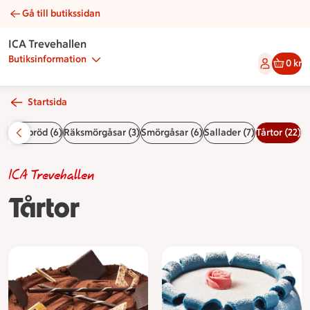
Gå till butikssidan
Tårtor | Catering ICA Trevehallen
ICA Trevehallen
Butiksinformation
0 kr
Startsida
Smörrebröd (6)
Räksmörgåsar (3)
Smörgåsar (6)
Sallader (7)
Tårtor (22)
ICA Trevehallen
Tårtor