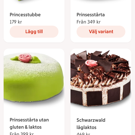
Princesstubbe
Prinsesstårta
179 kr
179 kronor
Från 349 kr
Från 349 kronor
Lägg till
Välj variant
Prinsesstårta utan
Schwarzwald
gluten & laktos
låglaktos
Från 399 kr
Från 399 kronor
469 kr
469 kronor