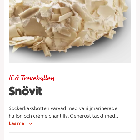
ICA Trevehallen
Snövit
Sockerkaksbotten varvad med vaniljmarinerade
hallon och crème chantilly. Generöst täckt med
hyvlad vit choklad och dekorerad med marsipanros.
Läs mer