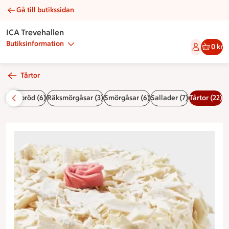
Gå till butikssidan
Snövit | Catering ICA Trevehallen
ICA Trevehallen
Butiksinformation
0 kr
Tårtor
Smörrebröd (6)
Räksmörgåsar (3)
Smörgåsar (6)
Sallader (7)
Tårtor (22)