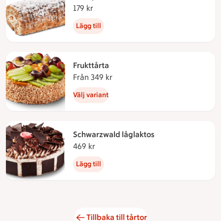
179 kr
179 kronor
Lägg till
Frukttårta
Från 349 kr
Från 349 kronor
Välj variant
Schwarzwald låglaktos
469 kr
469 kronor
Lägg till
Tillbaka till tårtor