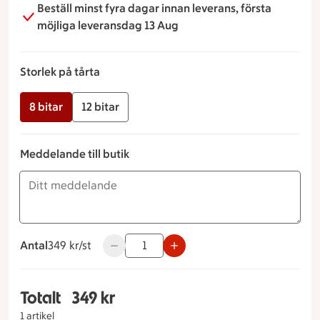
Beställ minst fyra dagar innan leverans, första
möjliga leveransdag 13 Aug
Storlek på tårta
8 bitar
12 bitar
Meddelande till butik
Antal
349 kronor styck
349 kr/st
Använd knapparna för att minska eller öka
Totalt
349 kr
Totalt 1 stycken Snövit Storlek på tårta 8 bitar, 
1 artikel