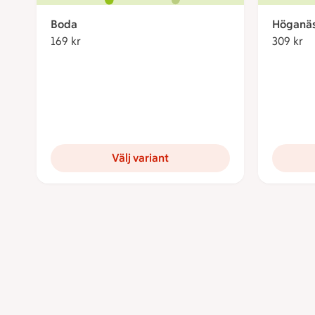
Boda
Höganä
169 kr
169 kronor
309 kr
30
Välj variant