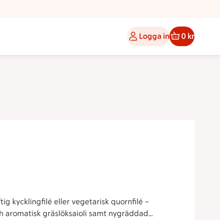
Logga in
0 kr
aftig kycklingfilé eller vegetarisk quornfilé –
h aromatisk gräslöksaioli samt nygräddad