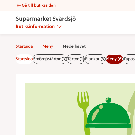
Gå till butikssidan
Medelhavet | Catering Supermarket Svärdsjö
Supermarket Svärdsjö
Butiksinformation
Startsida
Meny
Medelhavet
Startsida
Smörgåstårtor (3)
Tårtor (1)
Plankor (3)
Meny (6)
Tapas 