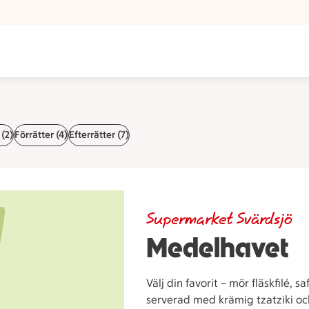
(2)
Förrätter (4)
Efterrätter (7)
Supermarket Svärdsjö
Medelhavet
Välj din favorit – mör fläskfilé, s
serverad med krämig tzatziki oc