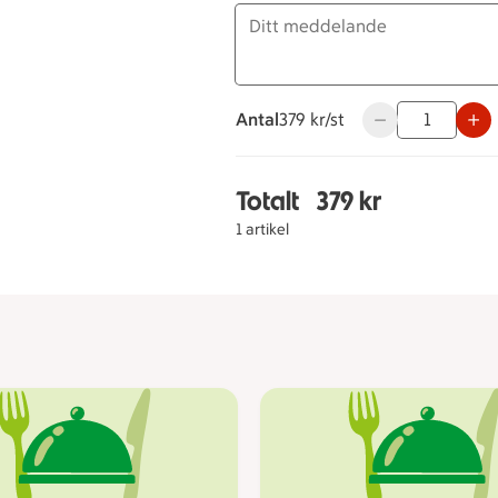
Antal
379 kronor styck
379 kr/st
Använd knapparna
Totalt
379 kr
Totalt 1 stycken Medelh
1 artikel