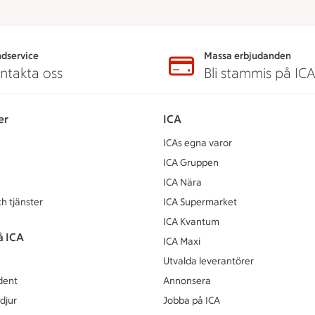
dservice
Massa erbjudanden
ntakta oss
Bli stammis på IC
er
ICA
ICAs egna varor
ICA Gruppen
ICA Nära
h tjänster
ICA Supermarket
ICA Kvantum
å ICA
ICA Maxi
Utvalda leverantörer
dent
Annonsera
djur
Jobba på ICA