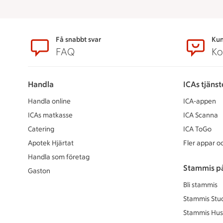
Sidfot
Få snabbt svar
Kun
FAQ
Ko
Handla
ICAs tjänst
Handla online
ICA-appen
ICAs matkasse
ICA Scanna
Catering
ICA ToGo
Apotek Hjärtat
Fler appar oc
Handla som företag
Stammis p
Gaston
Bli stammis
Stammis Stu
Stammis Hus