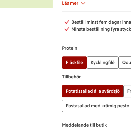
baguette. Till det får du en fris
Läs mer
Serrano-chips som bryter av den
utvalda ostar, salami och säsong
Beställ minst fem dagar inna
kombination av smaker och texture
Minsta beställning fyra styc
en lite lyxigare vardagsmåltid.
Protein
Fläskfilé
Kycklingfilé
Qour
Tillbehör
Potatissallad á la svärdsjö
F
Pastasallad med krämig pesto
Meddelande till butik