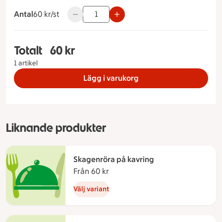
Antal
60 kronor styck
60 kr/st
Använd knapparna för att minska eller öka 
Totalt
60 kr
Totalt 1 stycken Räkcocktail, 60 kronor
1 artikel
Lägg i varukorg
Liknande produkter
Skagenröra på kavring
Från 60 kr
Från 60 kronor
Välj variant