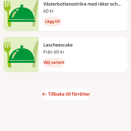
Västerbottenoströra med räkor och
lättsaltade chips
60 kr
60 kronor
Lägg till
Laxcheescake
Från 60 kr
Från 60 kronor
Välj variant
Tillbaka till förrätter