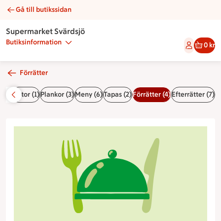
Gå till butikssidan
Räkcocktail | Catering Supermarket Svärdsjö
Supermarket Svärdsjö
Butiksinformation
0 kr
Förrätter
 (3)
Tårtor (1)
Plankor (3)
Meny (6)
Tapas (2)
Förrätter (4)
Efterrätter (7)