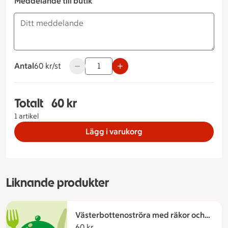
Meddelande till butik
Antal
60 kronor styck
60 kr/st
Använd knapparna för att minska eller öka 
Totalt
60 kr
Totalt 1 stycken Laxcheescake Måltidstyp Stand
1 artikel
Lägg i varukorg
Liknande produkter
Västerbottenoströra med räkor och
lättsaltade chips
60 kr
60 kronor