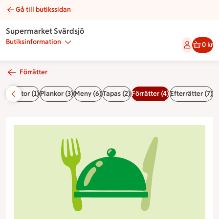
Gå till butikssidan
Laxcheescake | Catering Supermarket Svärdsjö
Supermarket Svärdsjö
Butiksinformation
0 kr
Förrätter
 (3)
Tårtor (1)
Plankor (3)
Meny (6)
Tapas (2)
Förrätter (4)
Efterrätter (7)