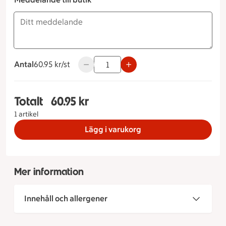
Antal
60.95 kronor styck
60.95 kr/st
Använd knapparna för att minska eller ök
Totalt
60.95 kr
Totalt 1 stycken Kebab-baguette, 60.95 kronor
1 artikel
Lägg i varukorg
Mer information
Innehåll och allergener