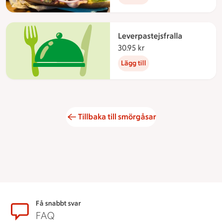
Leverpastejsfralla
30.95 kr
30.95 kronor
Lägg till
Tillbaka till smörgåsar
Sidfot
Få snabbt svar
FAQ