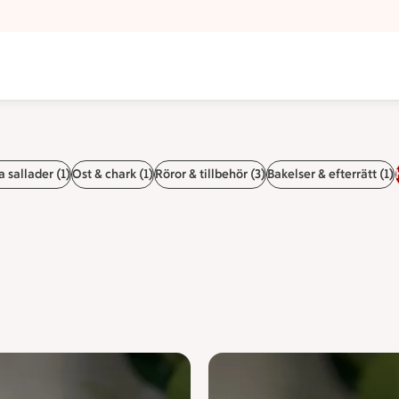
 sallader (1)
Ost & chark (1)
Röror & tillbehör (3)
Bakelser & efterrätt (1)