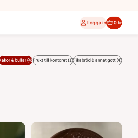
Logga in
0 kr
Kakor & bullar (4)
Frukt till kontoret (1)
Fikabröd & annat gott (4)