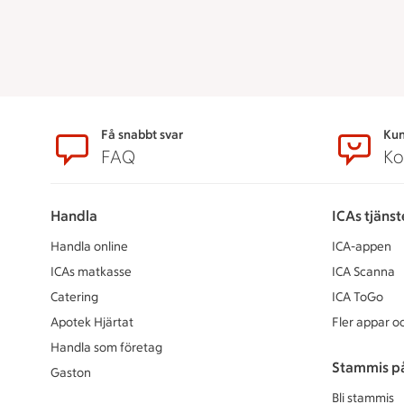
Sidfot
Få snabbt svar
Kun
FAQ
Ko
Handla
ICAs tjänst
Handla online
ICA-appen
ICAs matkasse
ICA Scanna
Catering
ICA ToGo
Apotek Hjärtat
Fler appar oc
Handla som företag
Stammis p
Gaston
Bli stammis