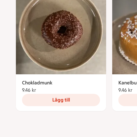
Chokladmunk
Kanelbu
9.46 kr
9.46 kronor
9.46 kr
9.
Lägg till