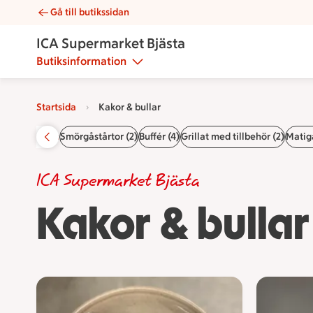
Gå till butikssidan
Kakor & bullar | Catering ICA Supermarket Bjästa
ICA Supermarket Bjästa
Butiksinformation
Startsida
Kakor & bullar
Startsida
Smörgåstårtor (2)
Buffér (4)
Grillat med tillbehör (2)
Matiga
ICA Supermarket Bjästa
Kakor & bullar