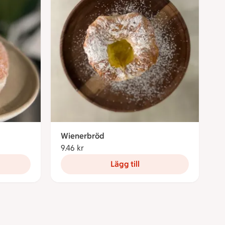
Wienerbröd
9.46 kr
9.46 kronor
Lägg till