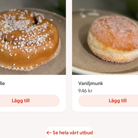
lle
Vaniljmunk
46 kronor
9.46 kr
9.46 kronor
Lägg till
Lägg till
Se hela vårt utbud