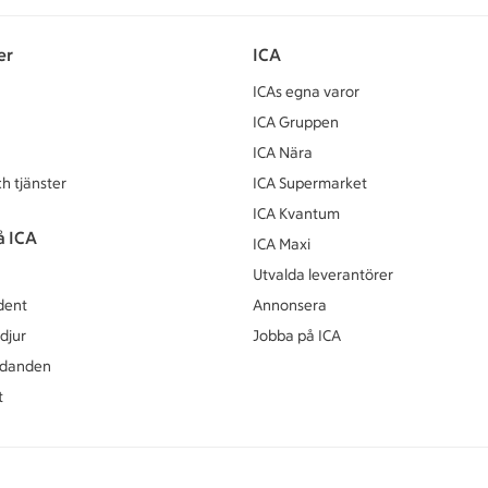
er
ICA
ICAs egna varor
ICA Gruppen
ICA Nära
h tjänster
ICA Supermarket
ICA Kvantum
å ICA
ICA Maxi
Utvalda leverantörer
dent
Annonsera
djur
Jobba på ICA
udanden
t