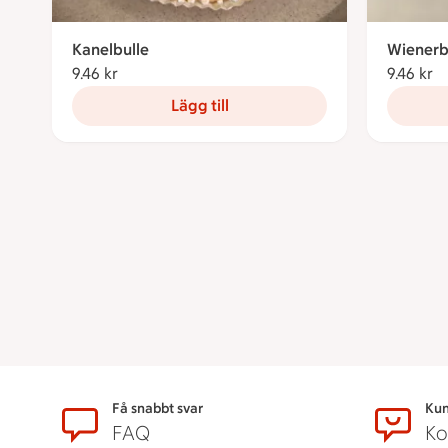
Kanelbulle
Wienerb
9.46 kr
9.46 kronor
9.46 kr
9.
Lägg till
Sidfot
Få snabbt svar
Kun
FAQ
Ko