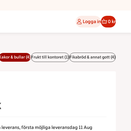
Logga in
0 kr
Kakor & bullar (4)
Frukt till kontoret (1)
Fikabröd & annat gott (4)
k
n leverans, första möjliga leveransdag 11 Aug