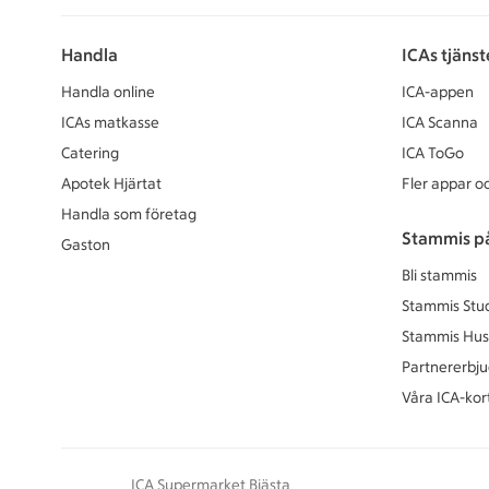
Handla
ICAs tjänst
Handla online
ICA-appen
ICAs matkasse
ICA Scanna
Catering
ICA ToGo
Apotek Hjärtat
Fler appar oc
Handla som företag
Stammis p
Gaston
Bli stammis
Stammis Stu
Stammis Hus
Partnererbj
Våra ICA-kor
ICA Supermarket Bjästa