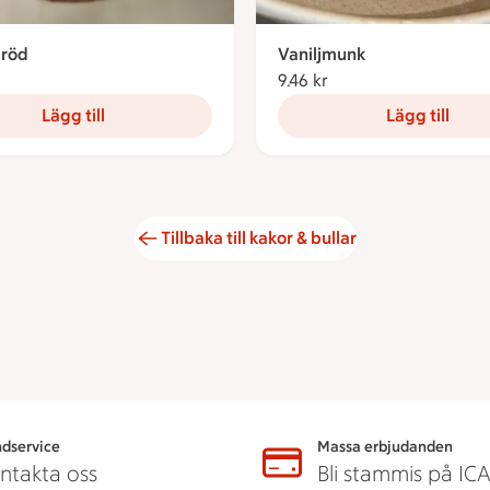
röd
Vaniljmunk
46 kronor
9.46 kr
9.46 kronor
Lägg till
Lägg till
Tillbaka till kakor & bullar
dservice
Massa erbjudanden
ntakta oss
Bli stammis på IC