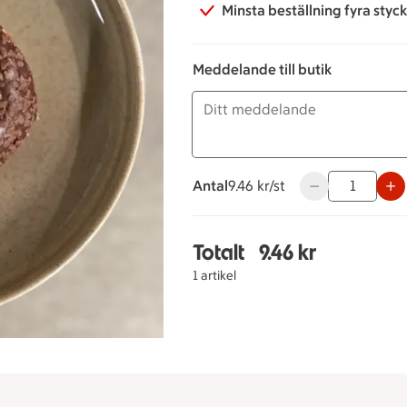
Minsta beställning fyra styc
Meddelande till butik
Antal
9.46 kronor styck
9.46 kr/st
Använd knapparna
Totalt
9.46 kr
Totalt 1 stycken Chokl
1 artikel