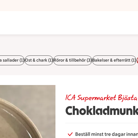
 sallader (1)
Ost & chark (1)
Röror & tillbehör (3)
Bakelser & efterrätt (1)
ICA Supermarket Bjästa
Chokladmun
Beställ minst tre dagar inna