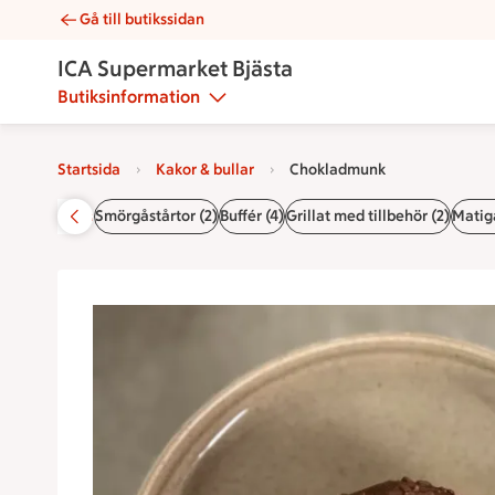
Gå till butikssidan
Chokladmunk | Catering ICA Supermarket Bjästa
ICA Supermarket Bjästa
Butiksinformation
Startsida
Kakor & bullar
Chokladmunk
Startsida
Smörgåstårtor (2)
Buffér (4)
Grillat med tillbehör (2)
Matiga