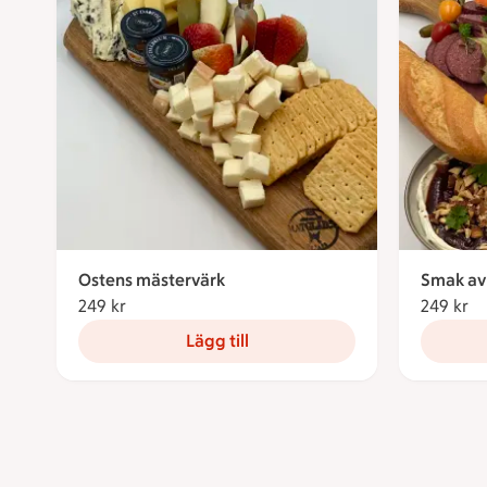
Ostens mästervärk
Smak av
249 kr
249 kronor
249 kr
24
Lägg till