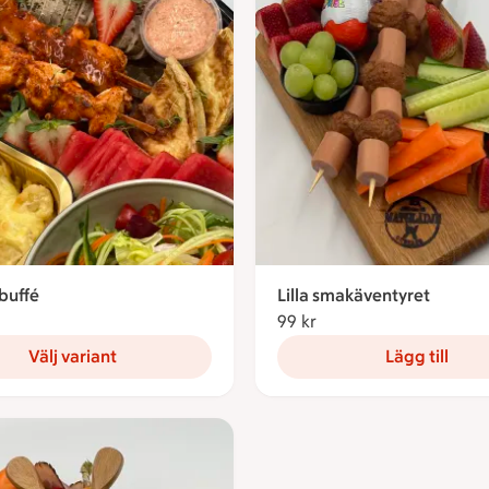
 buffé
Lilla smakäventyret
9 kronor
99 kr
99 kronor
Välj variant
Lägg till