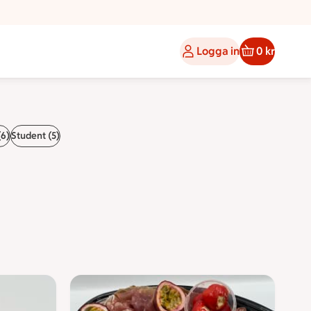
Logga in
0 kr
(6)
Student (5)