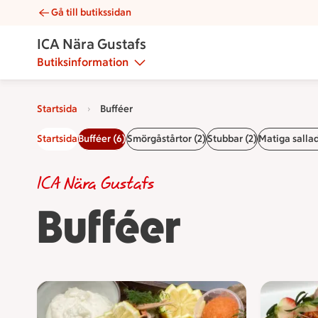
Gå till butikssidan
Bufféer | Catering ICA Nära Gustafs
ICA Nära Gustafs
Butiksinformation
Startsida
Bufféer
Startsida
Bufféer (6)
Smörgåstårtor (2)
Stubbar (2)
Matiga sallad
ICA Nära Gustafs
Bufféer