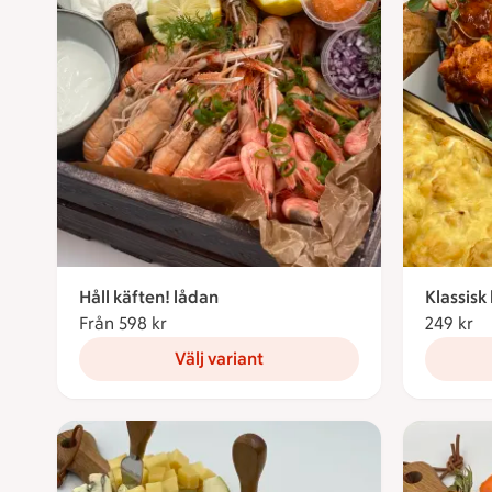
Håll käften! lådan
Klassisk
Från 598 kr
Från 598 kronor
249 kr
24
Välj variant