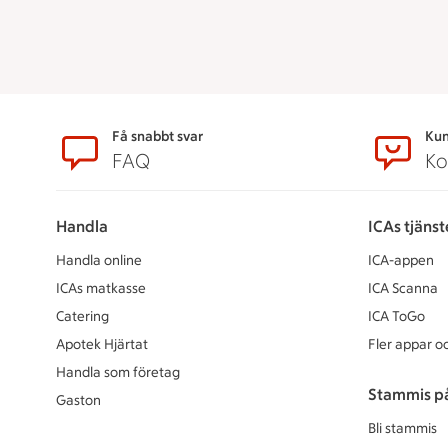
Sidfot
Få snabbt svar
Kun
FAQ
Ko
Handla
ICAs tjänst
Handla online
ICA-appen
ICAs matkasse
ICA Scanna
Catering
ICA ToGo
Apotek Hjärtat
Fler appar oc
Handla som företag
Stammis p
Gaston
Bli stammis