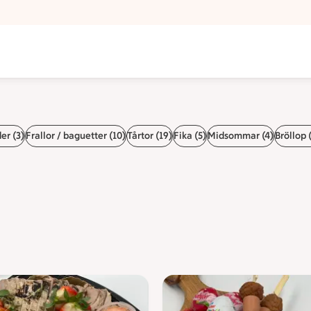
er (3)
Frallor / baguetter (10)
Tårtor (19)
Fika (5)
Midsommar (4)
Bröllop 