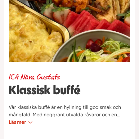
ICA Nära Gustafs
Klassisk buffé
Vår klassiska buffé är en hyllning till god smak och
mångfald. Med noggrant utvalda råvaror och en
passion för traditionella smaker skapar vi en
Läs mer
uppslukande matupplevelse som tillfredställer alla
sinnen.