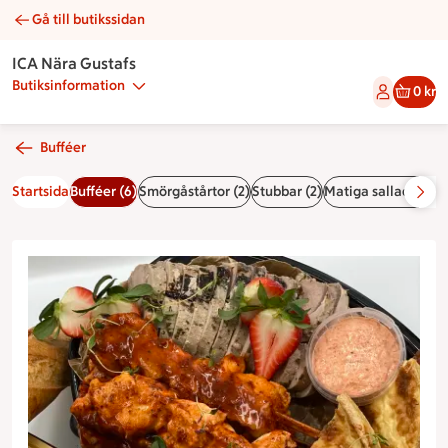
Gå till butikssidan
Klassisk buffé | Catering ICA Nära Gustafs
ICA Nära Gustafs
Butiksinformation
0 kr
Bufféer
Startsida
Bufféer (6)
Smörgåstårtor (2)
Stubbar (2)
Matiga sallader (3)