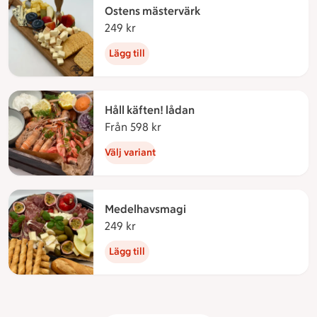
Ostens mästervärk
249 kr
249 kronor
Lägg till
Håll käften! lådan
Från 598 kr
Från 598 kronor
Välj variant
Medelhavsmagi
249 kr
249 kronor
Lägg till