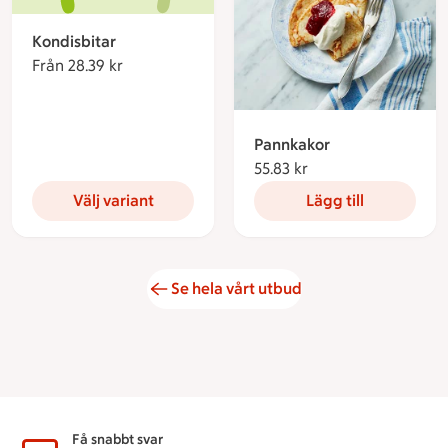
Kondisbitar
Från 28.39 kr
Från 28.39 kronor
Pannkakor
55.83 kr
55.83 kronor
Välj variant
Lägg till
Se hela vårt utbud
Sidfot
Få snabbt svar