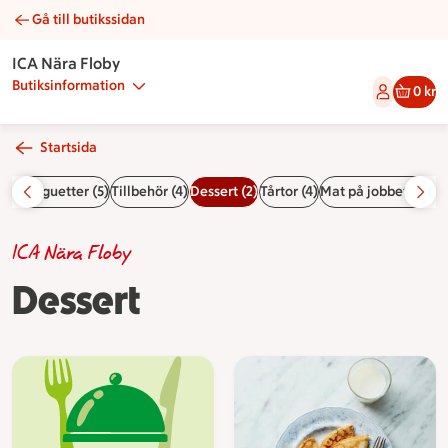
Gå till butikssidan
Dessert | Catering ICA Nära Floby
ICA Nära Floby
Butiksinformation
0 kr
Startsida
llda baguetter (5)
Tillbehör (4)
Dessert (2)
Tårtor (4)
Mat på jobbet (1)
Fru
ICA Nära Floby
Dessert