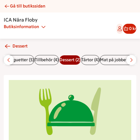
Gå till butikssidan
Kondisbitar | Catering ICA Nära Floby
ICA Nära Floby
Butiksinformation
0 kr
Dessert
llda baguetter (5)
Tillbehör (4)
Dessert (2)
Tårtor (4)
Mat på jobbet (1)
Fru